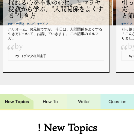
揺れる心を不動の心に。ヒマラヤ
引っ
秘教から学ぶ、“人間関係をよくす
だ…
る”生き方
と節
#オトナ磨き
#スピ
#ライフ
#ライフ
ハリオーム。お元気ですか。 今日は、人間関係をよくする
引っ越
生き方について、お話していきます。 この記事のメルマ
「こん
ガ...
りませ..
“
“
by
b
by ヨグマタ相川圭子
b
New Topics
How To
Writer
Question
! New Topics