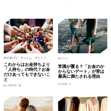
#HOW TO
#コラム
#ライフ
#デート
これからはお金持ちより
常識が覆る？「お金のか
「人持ち」の時代？お金
からないデート」が実は
だけあってもできないこ
最高に満たされる理由
と
by 赤池リカ
by 小野寺S一貴