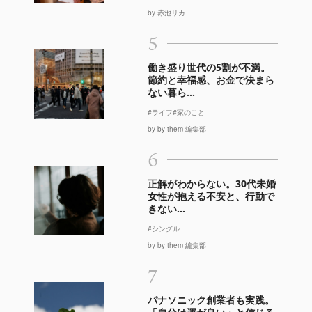
by 赤池リカ
5
働き盛り世代の5割が不満。
節約と幸福感、お金で決まら
ない暮ら...
#ライフ
#家のこと
by by them 編集部
6
正解がわからない。30代未婚
女性が抱える不安と、行動で
きない...
#シングル
by by them 編集部
7
パナソニック創業者も実践。