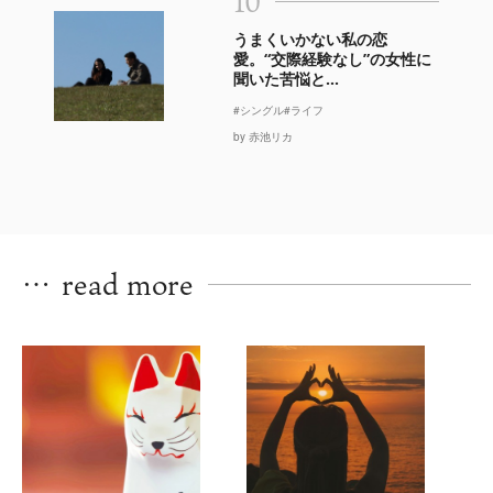
10
うまくいかない私の恋
愛。“交際経験なし”の女性に
聞いた苦悩と...
#シングル
#ライフ
by 赤池リカ
…
read more