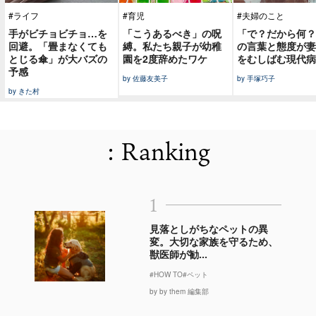
#ライフ
#育児
#夫婦のこと
手がビチョビチョ…を
「こうあるべき」の呪
「で？だから何？
回避。「畳まなくても
縛。私たち親子が幼稚
の言葉と態度が妻
とじる傘」が大バズの
園を2度辞めたワケ
をむしばむ現代病
予感
by 佐藤友美子
by 手塚巧子
by きた村
: Ranking
1
見落としがちなペットの異
変。大切な家族を守るため、
獣医師が勧...
#HOW TO
#ペット
by by them 編集部