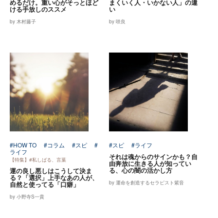
めるだけ。重い心がそっとほど
まくいく人・いかない人」の違
ける手放しのススメ
い
by 木村藤子
by 咲良
#HOW TO
#コラム
#スピ
#
#スピ
#ライフ
ライフ
それは魂からのサインかも？自
【特集】#私しばる、言葉
由奔放に生きる人が知ってい
る、心の闇の活かし方
運の良し悪しはこうして決ま
る？「選択」上手なあの人が、
by 運命を創造するセラピスト紫音
自然と使ってる「口癖」
by 小野寺S一貴