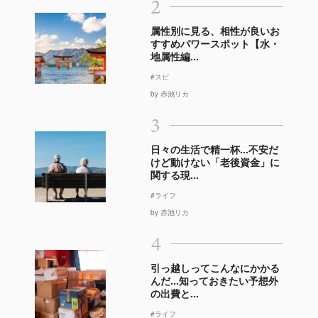
2
属性別に見る、相性が良いお
すすめパワースポット【水・
地属性編...
#スピ
by 赤池リカ
3
日々の生活で精一杯…不安だ
けど動けない「老後資金」に
関する現...
#ライフ
by 赤池リカ
4
引っ越しってこんなにかかる
んだ…知っておきたい予想外
の出費と...
#ライフ