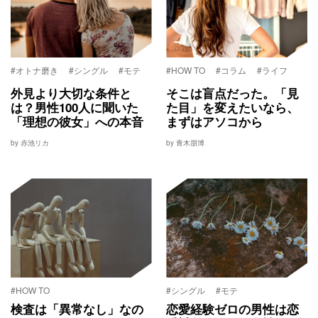
#オトナ磨き
#シングル
#モテ
#HOW TO
#コラム
#ライフ
外見より大切な条件と
そこは盲点だった。「見
は？男性100人に聞いた
た目」を変えたいなら、
「理想の彼女」への本音
まずはアソコから
by 赤池リカ
by 青木朋博
#HOW TO
#シングル
#モテ
検査は「異常なし」なの
恋愛経験ゼロの男性は恋