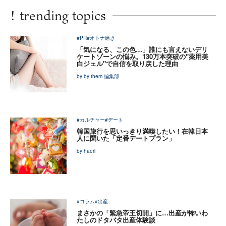
!
trending topics
#PR
#オトナ磨き
「気になる、この色…」誰にも言えないデリ
ケートゾーンの悩み。130万本突破の"薬用美
白ジェル"で自信を取り戻した理由
by by them 編集部
#カルチャー
#デート
韓国旅行を思いっきり満喫したい！在韓日本
人に聞いた「定番デートプラン」
by haeri
#コラム
#出産
まさかの「緊急帝王切開」に…出産が怖いわ
たしのドタバタ出産体験談