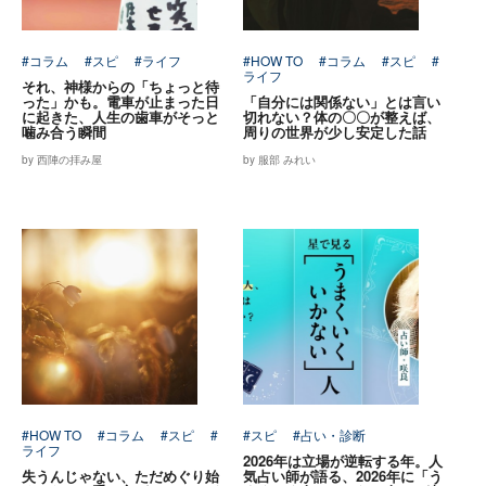
#コラム
#スピ
#ライフ
#HOW TO
#コラム
#スピ
#
ライフ
それ、神様からの「ちょっと待
った」かも。電車が止まった日
「自分には関係ない」とは言い
に起きた、人生の歯車がそっと
切れない？体の〇〇が整えば、
噛み合う瞬間
周りの世界が少し安定した話
by 西陣の拝み屋
by 服部 みれい
#HOW TO
#コラム
#スピ
#
#スピ
#占い・診断
ライフ
2026年は立場が逆転する年。人
失うんじゃない、ただめぐり始
気占い師が語る、2026年に「う