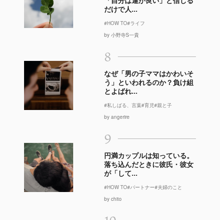
「自分は運が良い」と信じる
だけで人...
#HOW TO
#ライフ
by 小野寺S一貴
8
なぜ「男の子ママはかわいそ
う」といわれるのか？負け組
とよばれ...
#私しばる、言葉
#育児
#親と子
by angerire
9
円満カップルは知っている。
落ち込んだときに彼氏・彼女
が「して...
#HOW TO
#パートナー
#夫婦のこと
by chito