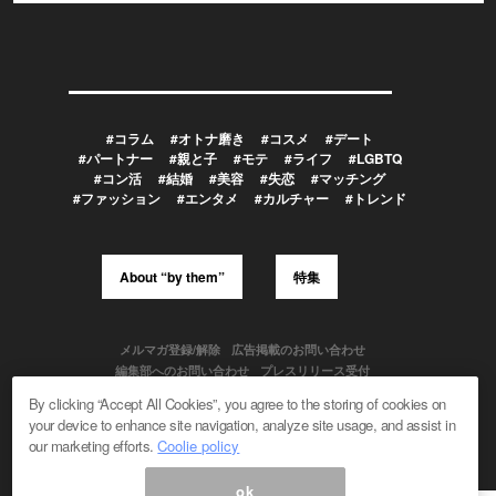
#コラム
#オトナ磨き
#コスメ
#デート
#パートナー
#親と子
#モテ
#ライフ
#LGBTQ
#コン活
#結婚
#美容
#失恋
#マッチング
#ファッション
#エンタメ
#カルチャー
#トレンド
About “by them”
特集
メルマガ登録/解除
広告掲載のお問い合わせ
編集部へのお問い合わせ
プレスリリース受付
メディア利用規約
By clicking “Accept All Cookies”, you agree to the storing of cookies on
your device to enhance site navigation, analyze site usage, and assist in
our marketing efforts.
Coolie policy
Powered by
ok