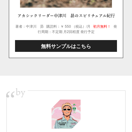
アカシックリーダー中津川 昴のスピリチュアル紀行
著者：中津川 昴
購読料：￥ 550 （税込）/月
初月無料！
発
行周期：不定期 月2回程度 発行予定
無料サンプルはこちら
by
“