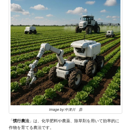
image by:中津川 昴
「
慣行農法
」は、化学肥料や農薬、除草剤を用いて効率的に
作物を育てる農法です。