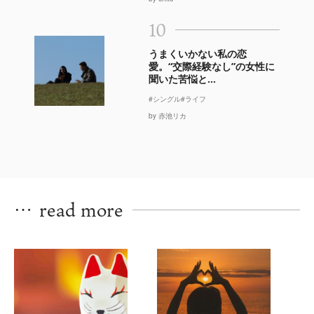
10
うまくいかない私の恋
愛。“交際経験なし”の女性に
聞いた苦悩と...
#シングル
#ライフ
by 赤池リカ
…
read more