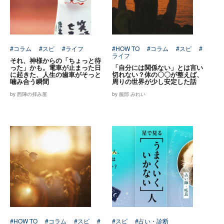
#コラム
#スピ
#ライフ
#HOW TO
#コラム
#スピ
#
ライフ
それ、神様からの「ちょっと待
った」かも。電車が止まった日
「自分には関係ない」とは言い
に起きた、人生の歯車がそっと
切れない？体の〇〇が整えば、
噛み合う瞬間
周りの世界が少し安定した話
by 西陣の拝み屋
by 服部 みれい
#HOW TO
#コラム
#スピ
#
#スピ
#占い・診断