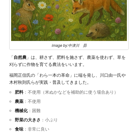
image by:中津川 昴
「
自然農
」は、耕さず、肥料を施さず、農薬を使わず、草を
刈らずに作物を育てる農法をいいます。
福岡正信氏の「わら一本の革命」に端を発し、川口由一氏や
木村秋則氏らが実践・普及してきました。
肥料
：不使用（米ぬかなどを補助的に使う場合あり）
農薬
：不使用
機械化
：困難
野菜の大きさ
：小ぶり
食味
：非常に良い