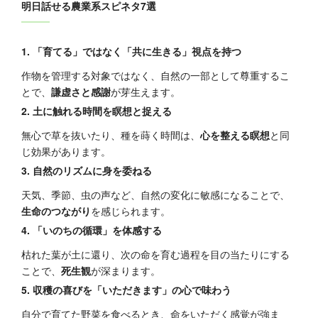
明日話せる農業系スピネタ7選
1. 「育てる」ではなく「共に生きる」視点を持つ
作物を管理する対象ではなく、自然の一部として尊重するこ
とで、
謙虚さと感謝
が芽生えます。
2. 土に触れる時間を瞑想と捉える
無心で草を抜いたり、種を蒔く時間は、
心を整える瞑想
と同
じ効果があります。
3. 自然のリズムに身を委ねる
天気、季節、虫の声など、自然の変化に敏感になることで、
生命のつながり
を感じられます。
4. 「いのちの循環」を体感する
枯れた葉が土に還り、次の命を育む過程を目の当たりにする
ことで、
死生観
が深まります。
5. 収穫の喜びを「いただきます」の心で味わう
自分で育てた野菜を食べるとき、命をいただく感覚が強ま