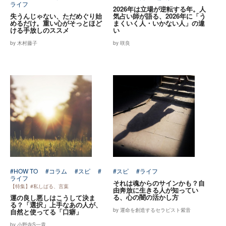
ライフ
2026年は立場が逆転する年。人
失うんじゃない、ただめぐり始
気占い師が語る、2026年に「う
めるだけ。重い心がそっとほど
まくいく人・いかない人」の違
ける手放しのススメ
い
by 木村藤子
by 咲良
#HOW TO
#コラム
#スピ
#
#スピ
#ライフ
ライフ
それは魂からのサインかも？自
【特集】#私しばる、言葉
由奔放に生きる人が知ってい
る、心の闇の活かし方
運の良し悪しはこうして決ま
る？「選択」上手なあの人が、
by 運命を創造するセラピスト紫音
自然と使ってる「口癖」
by 小野寺S一貴