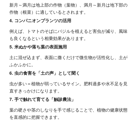
新月～満月は地上部の作物（葉物）、満月～新月は地下部の
作物（根菜）に適しているとされます。
4. コンパニオンプランツの活用
例えば、トマトのそばにバジルを植えると害虫が減り、風味
も良くなるという相乗効果があります。
5. 米ぬかや落ち葉の表面施用
土に混ぜ込まず、表面に撒くだけで微生物が活性化し、土が
ふかふかに。
6. 虫の食害を「土の声」として聞く
虫が多い＝植物が弱っているサイン。肥料過多や水不足を見
直すきっかけになります。
7. 手で触れて育てる「触診農法」
葉の硬さや茎のしなりを手で感じることで、植物の健康状態
を直感的に把握できます。