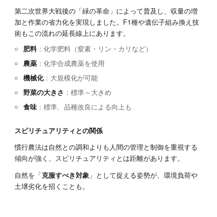
第二次世界大戦後の「緑の革命」によって普及し、収量の増
加と作業の省力化を実現しました。F1種や遺伝子組み換え技
術もこの流れの延長線上にあります。
肥料
：化学肥料（窒素・リン・カリなど）
農薬
：化学合成農薬を使用
機械化
：大規模化が可能
野菜の大きさ
：標準～大きめ
食味
：標準、品種改良による向上も
スピリチュアリティとの関係
慣行農法は自然との調和よりも人間の管理と制御を重視する
傾向が強く、スピリチュアリティとは距離があります。
自然を「
克服すべき対象
」として捉える姿勢が、環境負荷や
土壌劣化を招くことも。