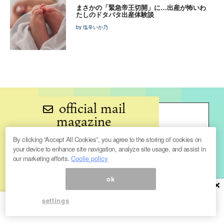
まさかの「緊急帝王切開」に…出産が怖いわ
たしのドタバタ出産体験談
by 塩辛いか乃
official mail
magazine
By clicking “Accept All Cookies”, you agree to the storing of cookies on
your device to enhance site navigation, analyze site usage, and assist in
our marketing efforts.
Coolie policy
ok
×
の最新記事が届きます
settings