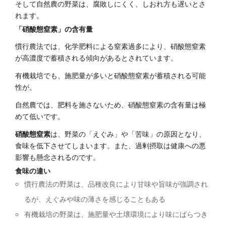
そして自然農の野菜は、腐敗しにくく、しおれ方も遅いとさ
れます。
「硝酸態窒素」の含有量
慣行農法では、化学肥料による窒素過多により、硝酸態窒素
が高濃度で蓄積される傾向があるとされています。
有機栽培でも、施肥量が多いと硝酸態窒素が蓄積される可能
性が。
自然農では、肥料を施さないため、硝酸態窒素の含有量は極
めて低いです。
硝酸態窒素
は、野菜の「えぐみ」や「苦味」の原因となり、
食味を低下させてしまいます。また、過剰摂取は健康への悪
影響も懸念されるのです。
食味の違い
慣行農法の野菜は、品種改良により甘味や旨味が強調され
るが、えぐみや味の薄さを感じることもある
有機栽培の野菜は、施肥量や土壌環境により味にばらつき