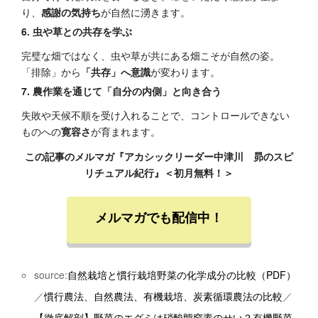
り、
感謝の気持ち
が自然に湧きます。
6. 虫や草との共存を学ぶ
完璧な畑ではなく、虫や草が共にある畑こそが自然の姿。
「排除」から
「共存」へ意識
が変わります。
7. 農作業を通じて「自分の内側」と向き合う
失敗や天候不順を受け入れることで、コントロールできない
ものへの
寛容さ
が育まれます。
この記事のメルマガ『アカシックリーダー中津川 昴のスピ
リチュアル紀行』＜初月無料！＞
メルマガでも配信中！
source:
自然栽培と慣行栽培野菜の化学成分の比較（PDF）
／
慣行農法、自然農法、有機栽培、炭素循環農法の比較
／
【徹底解剖】野菜のエグミは硝酸態窒素のせい？有機野菜