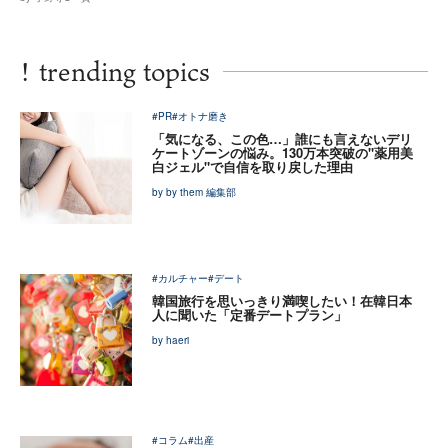
!
trending topics
#PR
#オトナ磨き
「気になる、この色…」誰にも言えないデリ
ケートゾーンの悩み。130万本突破の"薬用美
白ジェル"で自信を取り戻した理由
by by them 編集部
#カルチャー
#デート
韓国旅行を思いっきり満喫したい！在韓日本
人に聞いた「定番デートプラン」
by haeri
#コラム
#出産