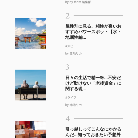
by by them 編集部
2
属性別に見る、相性が良いお
すすめパワースポット【水・
地属性編...
#スピ
by 赤池リカ
3
日々の生活で精一杯…不安だ
けど動けない「老後資金」に
関する現...
#ライフ
by 赤池リカ
4
引っ越しってこんなにかかる
んだ…知っておきたい予想外