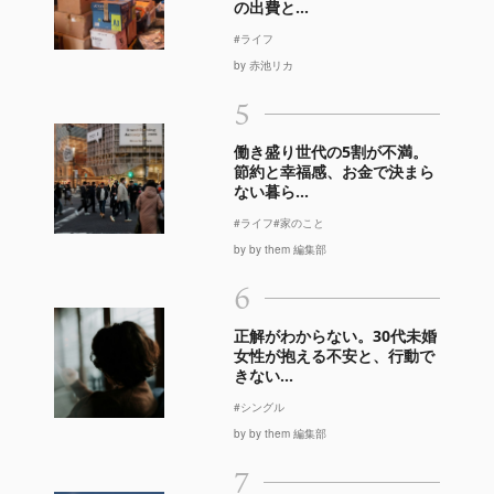
の出費と...
#ライフ
by 赤池リカ
5
働き盛り世代の5割が不満。
節約と幸福感、お金で決まら
ない暮ら...
#ライフ
#家のこと
by by them 編集部
6
正解がわからない。30代未婚
女性が抱える不安と、行動で
きない...
#シングル
by by them 編集部
7