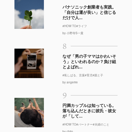
パナソニック創業者も実践。
「自分は運が良い」と信じる
だけで人...
#HOW TO
#ライフ
by 小野寺S一貴
8
なぜ「男の子ママはかわいそ
う」といわれるのか？負け組
とよばれ...
#私しばる、言葉
#育児
#親と子
by angerire
9
円満カップルは知っている。
落ち込んだときに彼氏・彼女
が「して...
#HOW TO
#パートナー
#夫婦のこと
by chito