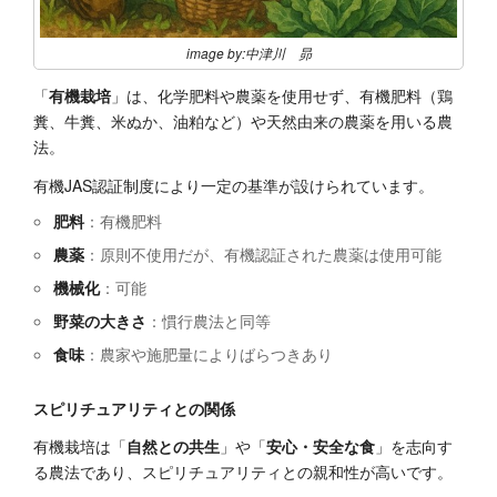
image by:中津川 昴
「
有機栽培
」は、化学肥料や農薬を使用せず、有機肥料（鶏
糞、牛糞、米ぬか、油粕など）や天然由来の農薬を用いる農
法。
有機JAS認証制度により一定の基準が設けられています。
肥料
：有機肥料
農薬
：原則不使用だが、有機認証された農薬は使用可能
機械化
：可能
野菜の大きさ
：慣行農法と同等
食味
：農家や施肥量によりばらつきあり
スピリチュアリティとの関係
有機栽培は「
自然との共生
」や「
安心・安全な食
」を志向す
る農法であり、スピリチュアリティとの親和性が高いです。