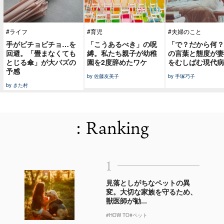
#ライフ
#育児
#夫婦のこと
手がビチョビチョ…を
「こうあるべき」の呪
「で？だから何？
回避。「畳まなくても
縛。私たち親子が幼稚
の言葉と態度が妻
とじる傘」が大バズの
園を2度辞めたワケ
をむしばむ現代病
予感
by 佐藤友美子
by 手塚巧子
by きた村
: Ranking
1
見落としがちなペットの異
変。大切な家族を守るため、
獣医師が勧...
#HOW TO
#ペット