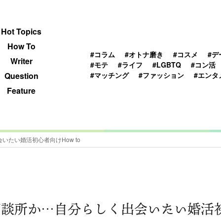
 TOPICS
HOWTO
WRITER
QUESTION
Hot Topics
How To
#コラム
#オトナ磨き
#コスメ
#デ
Writer
#モテ
#ライフ
#LGBTQ
#コン活
#マッチング
#ファッション
#エンタ
Question
Feature
たい婚活初心者向けHow to
談所か…自分らしく出会いたい婚活初心