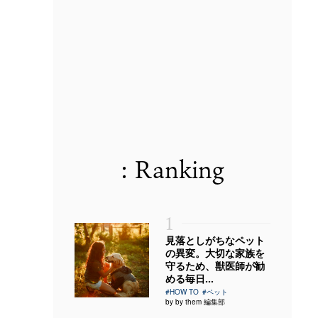
: Ranking
1
見落としがちなペット
の異変。大切な家族を
守るため、獣医師が勧
める毎日...
#HOW TO
#ペット
by by them 編集部