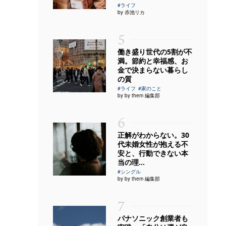
#ライフ
by 赤池リカ
5
働き盛り世代の5割が不
満。節約と幸福感、お
金で決まらない暮らし
の質
#ライフ
#家のこと
by by them 編集部
6
正解がわからない。30
代未婚女性が抱える不
安と、行動できない本
当の理...
#シングル
by by them 編集部
7
パナソニック創業者も