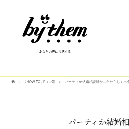
HOT
あなたの声に共感する
あなたの声に共感する
»
#HOW TO
,
#コン活
»
パーティか結婚相談所か…自分らしく出会い
パーティか結婚相