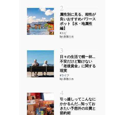
2
属性別に見る、相性が
良いおすすめパワース
ポット【水・地属性
編】
#スピ
by 赤池リカ
3
日々の生活で精一杯…
不安だけど動けない
「老後資金」に関する
現実
#ライフ
by 赤池リカ
4
引っ越しってこんなに
かかるんだ…知ってお
きたい予想外の出費と
節約術