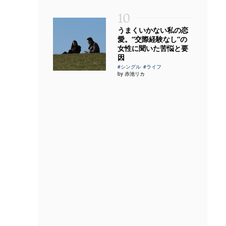
10
うまくいかない私の恋
愛。“交際経験なし”の
女性に聞いた苦悩と要
因
#シングル
#ライフ
by 赤池リカ