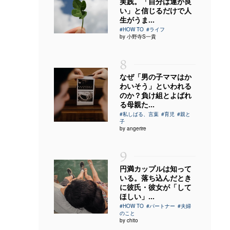
実践。「自分は運が良
い」と信じるだけで人
生がうま...
#HOW TO
#ライフ
by 小野寺S一貴
8
なぜ「男の子ママはか
わいそう」といわれる
のか？負け組とよばれ
る母親た...
#私しばる、言葉
#育児
#親と
子
by angerire
9
円満カップルは知って
いる。落ち込んだとき
に彼氏・彼女が「して
ほしい」...
#HOW TO
#パートナー
#夫婦
のこと
by chito