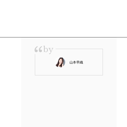
“
by
山本早織