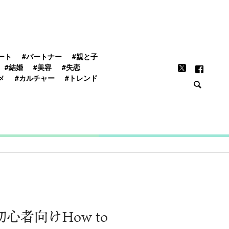
FEATURE
ート
#パートナー
#親と子
#結婚
#美容
#失恋
メ
#カルチャー
#トレンド
者向けHow to