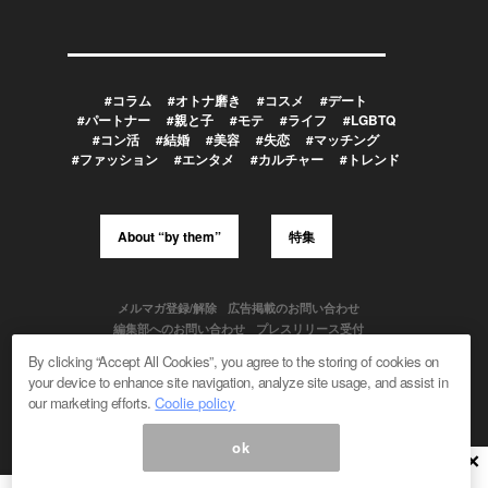
#コラム
#オトナ磨き
#コスメ
#デート
#パートナー
#親と子
#モテ
#ライフ
#LGBTQ
#コン活
#結婚
#美容
#失恋
#マッチング
#ファッション
#エンタメ
#カルチャー
#トレンド
About “by them”
特集
メルマガ登録/解除
広告掲載のお問い合わせ
編集部へのお問い合わせ
プレスリリース受付
メディア利用規約
By clicking “Accept All Cookies”, you agree to the storing of cookies on
your device to enhance site navigation, analyze site usage, and assist in
our marketing efforts.
Coolie policy
Powered by
ok
© 1999-2026 Magmag, Inc. All Rights Reserved
×