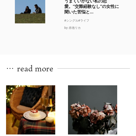
うまくいかない私の恋
愛。“交際経験なし”の女性に
聞いた苦悩と...
#シングル
#ライフ
by 赤池リカ
…
read more