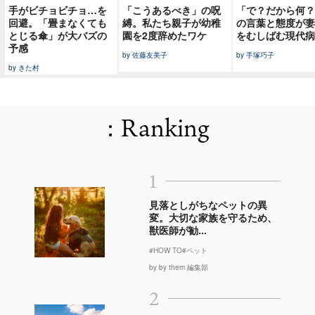
手がビチョビチョ…を
「こうあるべき」の呪
「で？だから何？
回避。「畳まなくても
縛。私たち親子が幼稚
の言葉と態度が妻
とじる傘」が大バズの
園を2度辞めたワケ
をむしばむ現代病
予感
by 佐藤友美子
by 手塚巧子
by きた村
: Ranking
1
見落としがちなペットの異
変。大切な家族を守るため、
獣医師が勧...
#HOW TO
#ペット
by by them 編集部
2