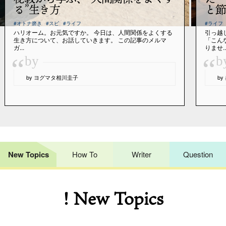
る”生き方
と節
#オトナ磨き
#スピ
#ライフ
#ライフ
ハリオーム。お元気ですか。 今日は、人間関係をよくする
引っ越
生き方について、お話していきます。 この記事のメルマ
「こん
ガ...
りませ..
“
“
by
b
by ヨグマタ相川圭子
b
New Topics
How To
Writer
Question
! New Topics