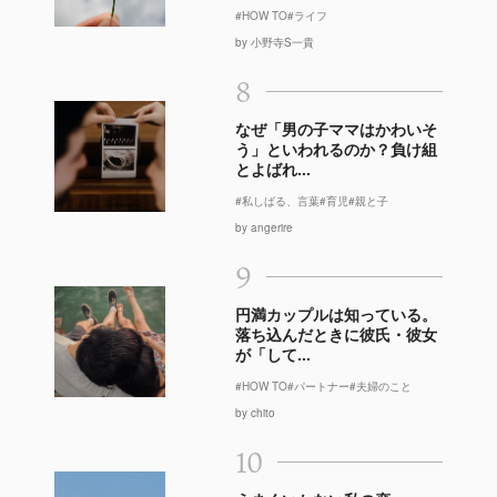
#HOW TO
#ライフ
by 小野寺S一貴
8
なぜ「男の子ママはかわいそ
う」といわれるのか？負け組
とよばれ...
#私しばる、言葉
#育児
#親と子
by angerire
9
円満カップルは知っている。
落ち込んだときに彼氏・彼女
が「して...
#HOW TO
#パートナー
#夫婦のこと
by chito
10