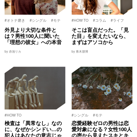
#オトナ磨き
#シングル
#モテ
#HOW TO
#コラム
#ライフ
外見より大切な条件と
そこは盲点だった。「見
は？男性100人に聞いた
た目」を変えたいなら、
「理想の彼女」への本音
まずはアソコから
by 赤池リカ
by 青木朋博
#HOW TO
#シングル
#モテ
検査は「異常なし」なの
恋愛経験ゼロの男性は恋
に、なぜかシンドい…の
愛対象になる？女性100人
犯人はあなたの意志じゃ
の声から見えたスキとキ