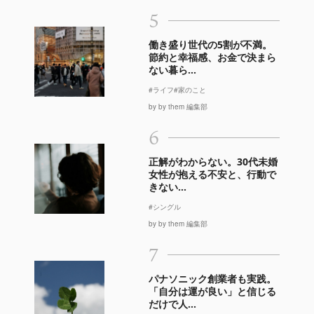
5
働き盛り世代の5割が不満。
節約と幸福感、お金で決まら
ない暮ら...
#ライフ
#家のこと
by by them 編集部
6
正解がわからない。30代未婚
女性が抱える不安と、行動で
きない...
#シングル
by by them 編集部
7
パナソニック創業者も実践。
「自分は運が良い」と信じる
だけで人...