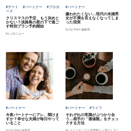
#デート
#パートナー
#プロポ
#パートナー
ーズ
嫌われたくない…現代の未婚男
クリスマスの予定、もう決めと
女が不満を言えなくなってしま
かない？淡路島の星の下で過ご
った現実
す特別プラン予約開始
by by them 編集部
by ぷれにゅー
#パートナー
#パートナー
#ライフ
今夜パートナーにアレ、聞けま
それぞれの常識がぶつかり合
すか？幸せな夫婦が毎日やって
う…相手の「価値観」をチェッ
いること
クする方法
by by them 編集部
by スピリチュアル恋愛塾ｂｙ星のしずく