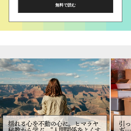
揺れる心を不動の心に。ヒマラヤ
引っ
秘教から学ぶ、“人間関係をよくす
だ…