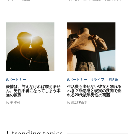
#パートナー
#パートナー
#ライフ
#結婚
愛情は、与えなければ増えませ
生活費も出せない彼女と別れる
ん。男性不審になってしまう本
べき？罪悪感と現実の狭間で揺
当の原因
れる20代後半男性の葛藤
by 平 準司
by 婚活FP山本
!
trending topics