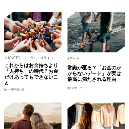
#HOW TO
#コラム
#ライフ
#デート
これからはお金持ちより
常識が覆る？「お金のか
「人持ち」の時代？お金
からないデート」が実は
だけあってもできないこ
最高に満たされる理由
と
by 赤池リカ
by 小野寺S一貴