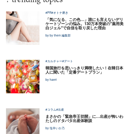
#PR
#オトナ磨き
「気になる、この色…」誰にも言えないデリ
ケートゾーンの悩み。130万本突破の"薬用美
白ジェル"で自信を取り戻した理由
by by them 編集部
#カルチャー
#デート
韓国旅行を思いっきり満喫したい！在韓日本
人に聞いた「定番デートプラン」
by haeri
#コラム
#出産
まさかの「緊急帝王切開」に…出産が怖いわ
たしのドタバタ出産体験談
by 塩辛いか乃