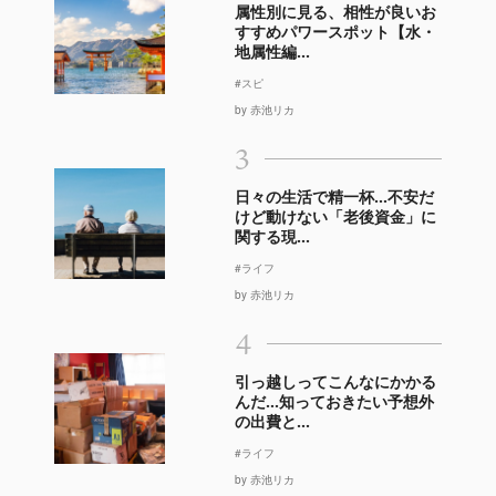
属性別に見る、相性が良いお
すすめパワースポット【水・
地属性編...
#スピ
by 赤池リカ
3
日々の生活で精一杯…不安だ
けど動けない「老後資金」に
関する現...
#ライフ
by 赤池リカ
4
引っ越しってこんなにかかる
んだ…知っておきたい予想外
の出費と...
#ライフ
by 赤池リカ