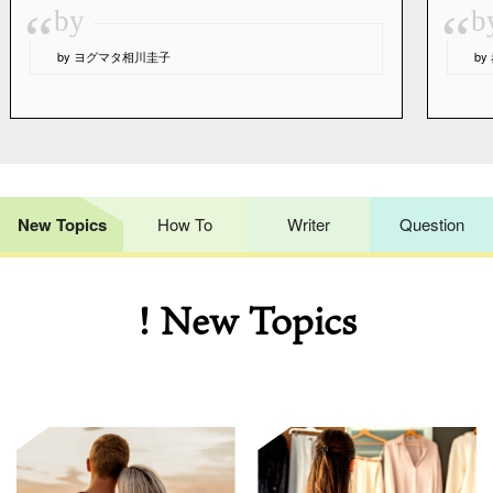
“
“
by
b
by ヨグマタ相川圭子
b
New Topics
How To
Writer
Question
! New Topics