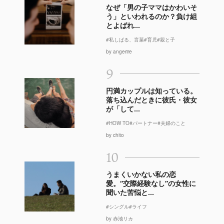
なぜ「男の子ママはかわいそ
う」といわれるのか？負け組
とよばれ...
#私しばる、言葉
#育児
#親と子
by angerire
9
円満カップルは知っている。
落ち込んだときに彼氏・彼女
が「して...
#HOW TO
#パートナー
#夫婦のこと
by chito
10
うまくいかない私の恋
愛。“交際経験なし”の女性に
聞いた苦悩と...
#シングル
#ライフ
by 赤池リカ