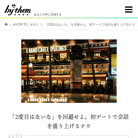
あなたの声に共感する
#HOW TO
,
#モテ
「2度目はないな」を回避せよ。初デートで会話を盛り上げるテク
「2度目はないな」を回避せよ。初デートで会話
を盛り上げるテク
by