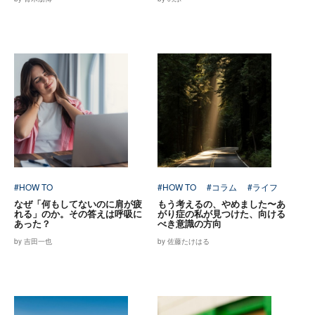
#HOW TO
#HOW TO
#コラム
#ライフ
なぜ「何もしてないのに肩が疲
もう考えるの、やめました〜あ
れる」のか。その答えは呼吸に
がり症の私が見つけた、向ける
あった？
べき意識の方向
by 吉田一也
by 佐藤たけはる