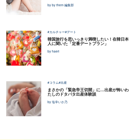
by by them 編集部
#カルチャー
#デート
韓国旅行を思いっきり満喫したい！在韓日本
人に聞いた「定番デートプラン」
by haeri
#コラム
#出産
まさかの「緊急帝王切開」に…出産が怖いわ
たしのドタバタ出産体験談
by 塩辛いか乃