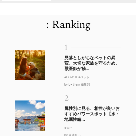
: Ranking
1
見落としがちなペットの異
変。大切な家族を守るため、
獣医師が勧...
#HOW TO
#ペット
by by them 編集部
2
属性別に見る、相性が良いお
すすめパワースポット【水・
地属性編...
#スピ
by 赤池リカ