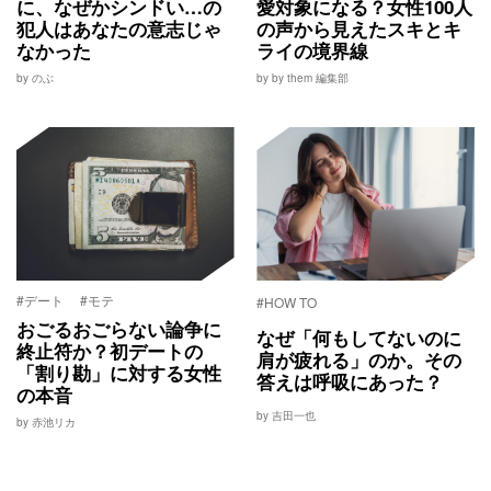
に、なぜかシンドい…の
愛対象になる？女性100人
犯人はあなたの意志じゃ
の声から見えたスキとキ
なかった
ライの境界線
by のぶ
by by them 編集部
#デート
#モテ
#HOW TO
おごるおごらない論争に
なぜ「何もしてないのに
終止符か？初デートの
肩が疲れる」のか。その
「割り勘」に対する女性
答えは呼吸にあった？
の本音
by 吉田一也
by 赤池リカ