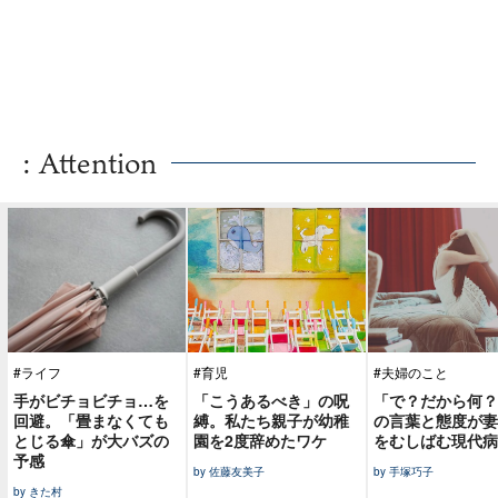
: Attention
#ライフ
#育児
#夫婦のこと
手がビチョビチョ…を
「こうあるべき」の呪
「で？だから何？
回避。「畳まなくても
縛。私たち親子が幼稚
の言葉と態度が妻
とじる傘」が大バズの
園を2度辞めたワケ
をむしばむ現代病
予感
by 佐藤友美子
by 手塚巧子
by きた村