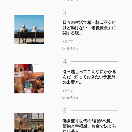
3
日々の生活で精一杯…不安だ
けど動けない「老後資金」に
関する現...
#ライフ
by 赤池リカ
4
引っ越しってこんなにかかる
んだ…知っておきたい予想外
の出費と...
#ライフ
by 赤池リカ
5
働き盛り世代の5割が不満。
節約と幸福感、お金で決まら
ない暮ら...