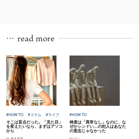
…
read more
#HOW TO
#コラム
#ライフ
#HOW TO
そこは盲点だった。「見た目」
検査は「異常なし」なのに、な
を変えたいなら、まずはアソコ
ぜかシンドい…の犯人はあなた
から
の意志じゃなかった
by 青木朋博
by のぶ