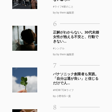
#ライフ
#家のこと
by by them 編集部
6
正解がわからない。30代未婚
女性が抱える不安と、行動で
きない...
#シングル
by by them 編集部
7
パナソニック創業者も実践。
「自分は運が良い」と信じる
だけで人...
#HOW TO
#ライフ
by 小野寺S一貴
8