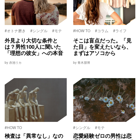
#オトナ磨き
#シングル
#モテ
#HOW TO
#コラム
#ライフ
外見より大切な条件と
そこは盲点だった。「見
は？男性100人に聞いた
た目」を変えたいなら、
「理想の彼女」への本音
まずはアソコから
by 赤池リカ
by 青木朋博
#HOW TO
#シングル
#モテ
検査は「異常なし」なの
恋愛経験ゼロの男性は恋