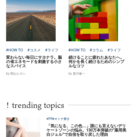
#HOW TO
#コスメ
#ライフ
#HOW TO
#コラム
#ライフ
変わらない毎日にサヨナラ。脳
続けることに疲れたあなたへ。
の省エネモードを刺激する小さ
何かを長く続けるためのシンプ
なスパイス
ルなコツ
by 関山ヒロシ
by 渡川修一
!
trending topics
#PR
#オトナ磨き
「気になる、この色…」誰にも言えないデリ
ケートゾーンの悩み。130万本突破の"薬用美
白ジェル"で自信を取り戻した理由