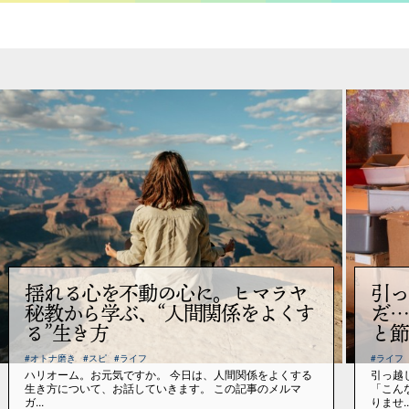
揺れる心を不動の心に。ヒマラヤ
引っ
秘教から学ぶ、“人間関係をよくす
だ…
る”生き方
と節
#オトナ磨き
#スピ
#ライフ
#ライフ
ハリオーム。お元気ですか。 今日は、人間関係をよくする
引っ越
生き方について、お話していきます。 この記事のメルマ
「こん
ガ...
りませ..