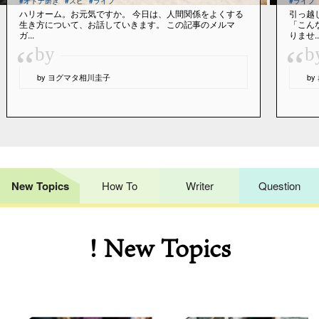
#オトナ磨き
#スピ
#ライフ
#ライフ
ハリオーム。お元気ですか。 今日は、人間関係をよくする
引っ越
生き方について、お話していきます。 この記事のメルマ
「こん
ガ...
りませ..
“
“
by
b
by ヨグマタ相川圭子
b
New Topics
How To
Writer
Question
! New Topics