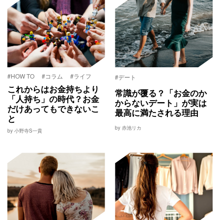
#HOW TO
#コラム
#ライフ
#デート
これからはお金持ちより
常識が覆る？「お金のか
「人持ち」の時代？お金
からないデート」が実は
だけあってもできないこ
最高に満たされる理由
と
by 赤池リカ
by 小野寺S一貴