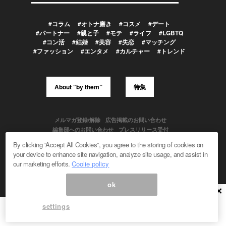
#コラム
#オトナ磨き
#コスメ
#デート
#パートナー
#親と子
#モテ
#ライフ
#LGBTQ
#コン活
#結婚
#美容
#失恋
#マッチング
#ファッション
#エンタメ
#カルチャー
#トレンド
About “by them”
特集
メルマガ登録/解除
広告掲載のお問い合わせ
編集部へのお問い合わせ
プレスリリース受付
メディア利用規約
By clicking “Accept All Cookies”, you agree to the storing of cookies on
your device to enhance site navigation, analyze site usage, and assist in
our marketing efforts.
Coolie policy
Powered by
ok
© 1999-2026 Magmag, Inc. All Rights Reserved
×
settings