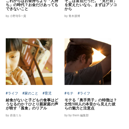
これからはお金持ちより「人持
そこは盲点だった。「見た目」
ち」の時代？お金だけあっても
を変えたいなら、まずはアソコ
できないこと
から
by 小野寺S一貴
by 青木朋博
#ライフ
#家のこと
#育児
#モテ
#ライフ
給食がないと子どもの食事はど
モテる「奥手男子」の特徴は？
うなるのか？ひとり親家庭の声
女性100人の本音から見えた彼
が映す「孤食」のリアル
らの魅力と注意点
by 赤池リカ
by by them 編集部