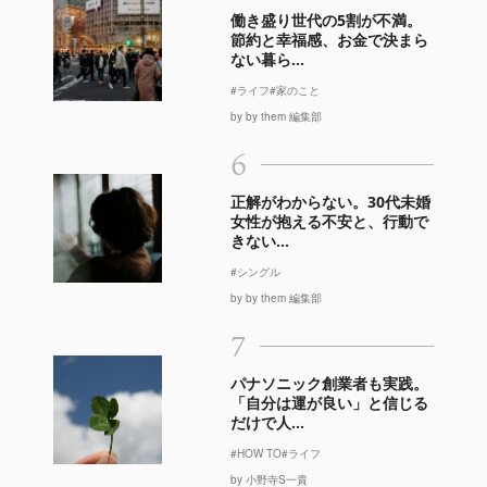
働き盛り世代の5割が不満。
節約と幸福感、お金で決まら
ない暮ら...
#ライフ
#家のこと
by by them 編集部
6
正解がわからない。30代未婚
女性が抱える不安と、行動で
きない...
#シングル
by by them 編集部
7
パナソニック創業者も実践。
「自分は運が良い」と信じる
だけで人...
#HOW TO
#ライフ
by 小野寺S一貴