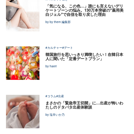
「気になる、この色…」誰にも言えないデリ
ケートゾーンの悩み。130万本突破の"薬用美
白ジェル"で自信を取り戻した理由
by by them 編集部
#カルチャー
#デート
韓国旅行を思いっきり満喫したい！在韓日本
人に聞いた「定番デートプラン」
by haeri
#コラム
#出産
まさかの「緊急帝王切開」に…出産が怖いわ
たしのドタバタ出産体験談
by 塩辛いか乃