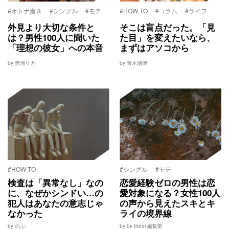
#オトナ磨き
#シングル
#モテ
#HOW TO
#コラム
#ライフ
外見より大切な条件と
そこは盲点だった。「見
は？男性100人に聞いた
た目」を変えたいなら、
「理想の彼女」への本音
まずはアソコから
by 赤池リカ
by 青木朋博
#HOW TO
#シングル
#モテ
検査は「異常なし」なの
恋愛経験ゼロの男性は恋
に、なぜかシンドい…の
愛対象になる？女性100人
犯人はあなたの意志じゃ
の声から見えたスキとキ
なかった
ライの境界線
by のぶ
by by them 編集部