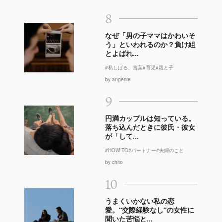
8
なぜ「男の子ママはかわいそ
う」といわれるのか？負け組
とよばれ...
#私しばる、言葉
#育児
#親と子
by angerire
9
円満カップルは知っている。
落ち込んだときに彼氏・彼女
が「して...
#HOW TO
#パートナー
#夫婦のこと
by chito
10
うまくいかない私の恋
愛。“交際経験なし”の女性に
聞いた苦悩と...