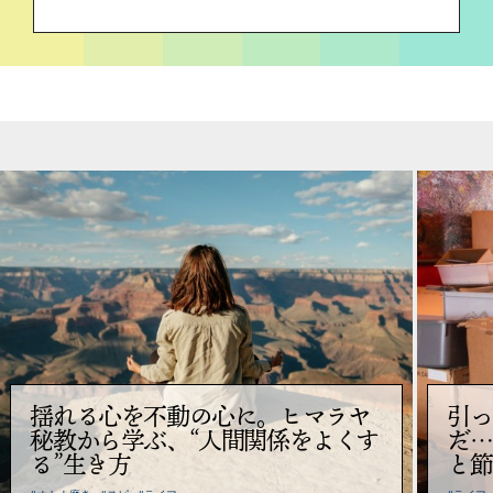
揺れる心を不動の心に。ヒマラヤ
引っ
秘教から学ぶ、“人間関係をよくす
だ…
る”生き方
と節