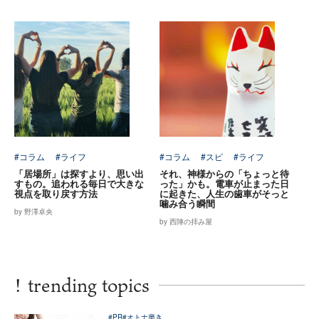
#コラム
#ライフ
#コラム
#スピ
#ライフ
「居場所」は探すより、思い出
それ、神様からの「ちょっと待
すもの。追われる毎日で大きな
った」かも。電車が止まった日
視点を取り戻す方法
に起きた、人生の歯車がそっと
噛み合う瞬間
by 野澤卓央
by 西陣の拝み屋
!
trending topics
#PR
#オトナ磨き