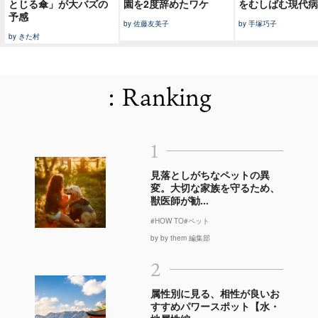
とじる傘」が大バズの
園を2度辞めたワケ
をむしばむ現代病
予感
by 佐藤友美子
by 手塚巧子
by きた村
: Ranking
1
見落としがちなペットの異
変。大切な家族を守るため、
獣医師が勧...
#HOW TO
#ペット
by by them 編集部
2
属性別に見る、相性が良いお
すすめパワースポット【水・