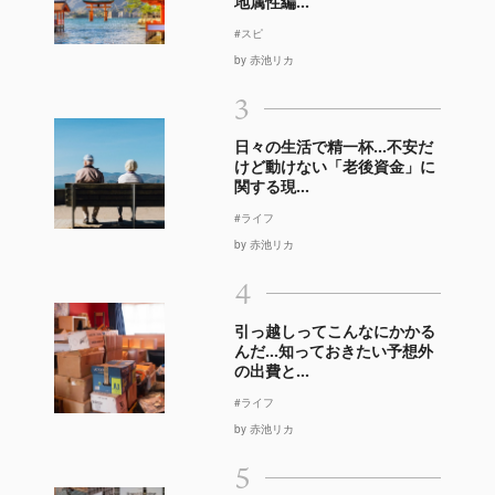
地属性編...
#スピ
by 赤池リカ
3
日々の生活で精一杯…不安だ
けど動けない「老後資金」に
関する現...
#ライフ
by 赤池リカ
4
引っ越しってこんなにかかる
んだ…知っておきたい予想外
の出費と...
#ライフ
by 赤池リカ
5