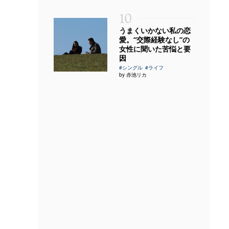
10
うまくいかない私の恋
愛。“交際経験なし”の
女性に聞いた苦悩と要
因
#シングル
#ライフ
by 赤池リカ