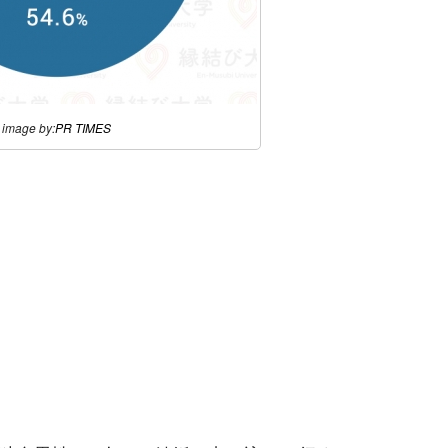
image by:
PR TIMES