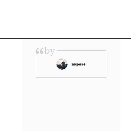
“
by
angerire