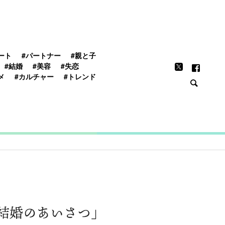
FEATURE
ート
#パートナー
#親と子
#結婚
#美容
#失恋
メ
#カルチャー
#トレンド
結婚のあいさつ」