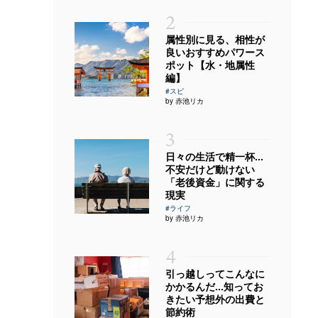
2
属性別に見る、相性が
良いおすすめパワース
ポット【水・地属性
編】
#スピ
by 赤池リカ
3
日々の生活で精一杯…
不安だけど動けない
「老後資金」に関する
現実
#ライフ
by 赤池リカ
4
引っ越しってこんなに
かかるんだ…知ってお
きたい予想外の出費と
節約術