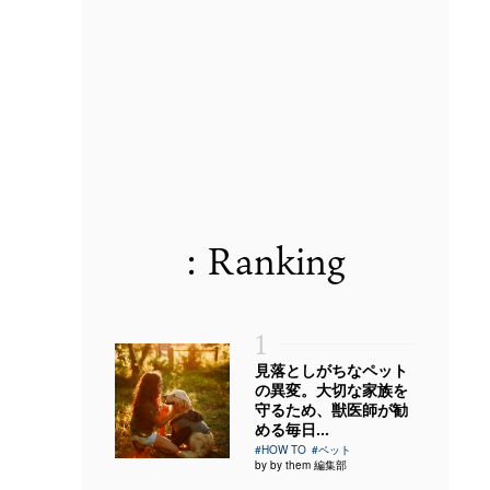
: Ranking
1
見落としがちなペット
の異変。大切な家族を
守るため、獣医師が勧
める毎日...
#HOW TO
#ペット
by by them 編集部