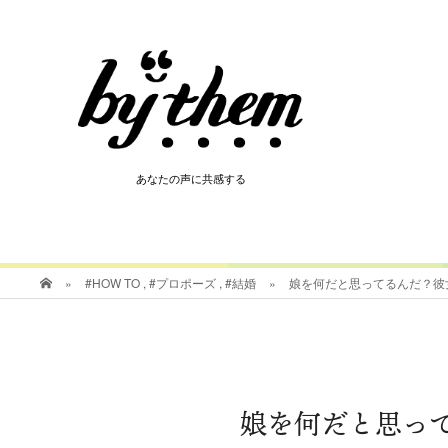
HOT
あなたの声に共感する
あなたの声に共感する
»
#HOW TO
,
#プロポーズ
,
#結婚
»
娘を何だと思ってるんだ？彼
娘を何だと思っ