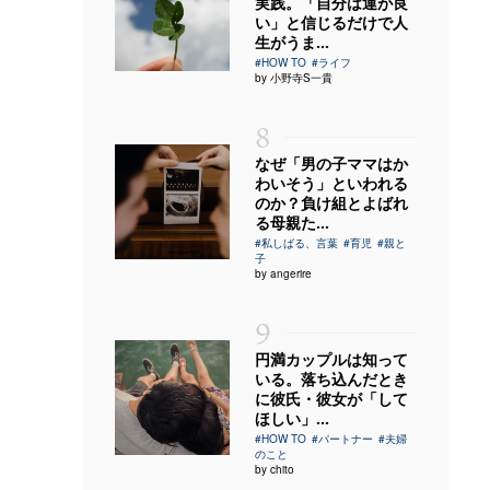
実践。「自分は運が良
い」と信じるだけで人
生がうま...
#HOW TO
#ライフ
by 小野寺S一貴
8
なぜ「男の子ママはか
わいそう」といわれる
のか？負け組とよばれ
る母親た...
#私しばる、言葉
#育児
#親と
子
by angerire
9
円満カップルは知って
いる。落ち込んだとき
に彼氏・彼女が「して
ほしい」...
#HOW TO
#パートナー
#夫婦
のこと
by chito