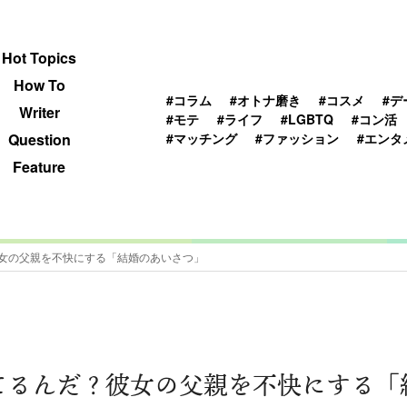
 TOPICS
HOWTO
WRITER
QUESTION
Hot Topics
How To
#コラム
#オトナ磨き
#コスメ
#デ
Writer
#モテ
#ライフ
#LGBTQ
#コン活
#マッチング
#ファッション
#エンタ
Question
Feature
女の父親を不快にする「結婚のあいさつ」
てるんだ？彼女の父親を不快にする「