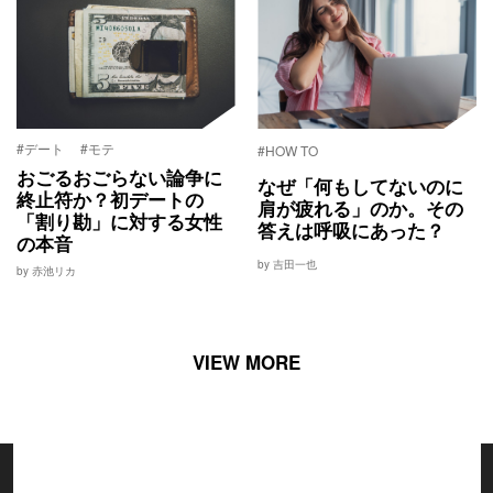
#デート
#モテ
#HOW TO
おごるおごらない論争に
なぜ「何もしてないのに
終止符か？初デートの
肩が疲れる」のか。その
「割り勘」に対する女性
答えは呼吸にあった？
の本音
by 吉田一也
by 赤池リカ
VIEW MORE