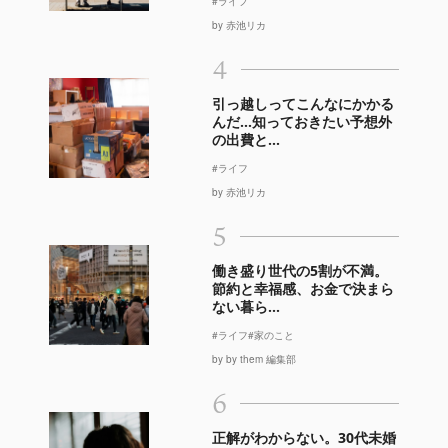
#ライフ
by 赤池リカ
4
引っ越しってこんなにかかる
んだ…知っておきたい予想外
の出費と...
#ライフ
by 赤池リカ
5
働き盛り世代の5割が不満。
節約と幸福感、お金で決まら
ない暮ら...
#ライフ
#家のこと
by by them 編集部
6
正解がわからない。30代未婚