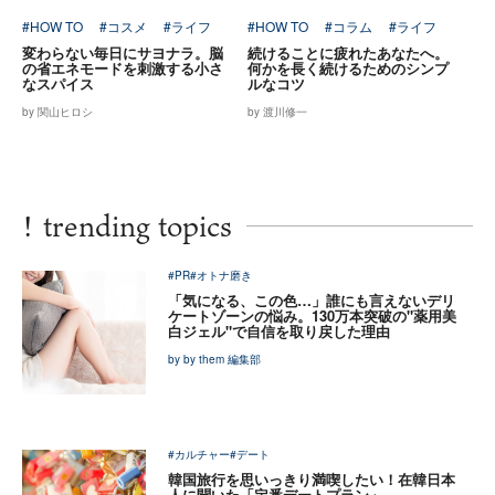
#HOW TO
#コスメ
#ライフ
#HOW TO
#コラム
#ライフ
変わらない毎日にサヨナラ。脳
続けることに疲れたあなたへ。
の省エネモードを刺激する小さ
何かを長く続けるためのシンプ
なスパイス
ルなコツ
by 関山ヒロシ
by 渡川修一
!
trending topics
#PR
#オトナ磨き
「気になる、この色…」誰にも言えないデリ
ケートゾーンの悩み。130万本突破の"薬用美
白ジェル"で自信を取り戻した理由
by by them 編集部
#カルチャー
#デート
韓国旅行を思いっきり満喫したい！在韓日本
人に聞いた「定番デートプラン」