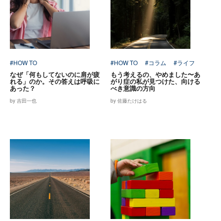
#HOW TO
#HOW TO
#コラム
#ライフ
なぜ「何もしてないのに肩が疲
もう考えるの、やめました〜あ
れる」のか。その答えは呼吸に
がり症の私が見つけた、向ける
あった？
べき意識の方向
by 吉田一也
by 佐藤たけはる