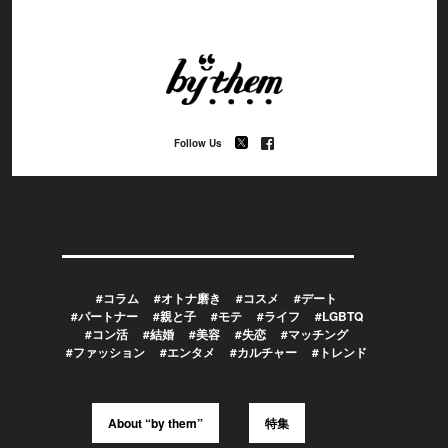
Follow Us
#コラム
#オトナ磨き
#コスメ
#デート
#パートナー
#親と子
#モテ
#ライフ
#LGBTQ
#コン活
#結婚
#美容
#失恋
#マッチング
#ファッション
#エンタメ
#カルチャー
#トレンド
About “by them”
特集