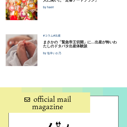
by haeri
#コラム
#出産
まさかの「緊急帝王切開」に…出産が怖いわ
たしのドタバタ出産体験談
by 塩辛いか乃
official mail
magazine