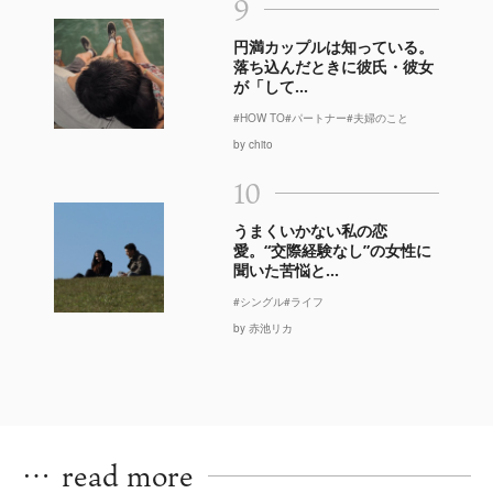
9
円満カップルは知っている。
落ち込んだときに彼氏・彼女
が「して...
#HOW TO
#パートナー
#夫婦のこと
by chito
10
うまくいかない私の恋
愛。“交際経験なし”の女性に
聞いた苦悩と...
#シングル
#ライフ
by 赤池リカ
…
read more