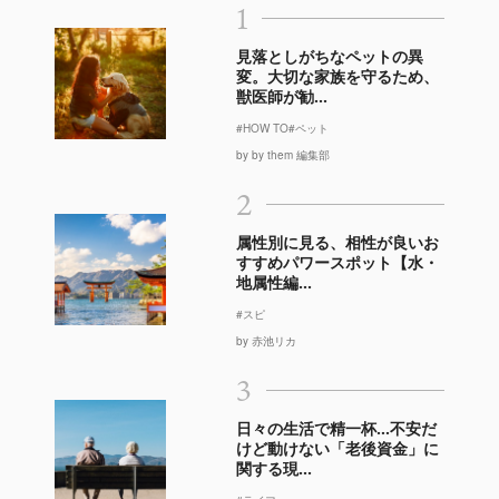
1
見落としがちなペットの異
変。大切な家族を守るため、
獣医師が勧...
#HOW TO
#ペット
by by them 編集部
2
属性別に見る、相性が良いお
すすめパワースポット【水・
地属性編...
#スピ
by 赤池リカ
3
日々の生活で精一杯…不安だ
けど動けない「老後資金」に
関する現...