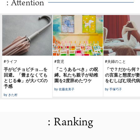
: Attention
#ライフ
#育児
#夫婦のこと
手がビチョビチョ…を
「こうあるべき」の呪
「で？だから何？
回避。「畳まなくても
縛。私たち親子が幼稚
の言葉と態度が妻
とじる傘」が大バズの
園を2度辞めたワケ
をむしばむ現代病
予感
by 佐藤友美子
by 手塚巧子
by きた村
: Ranking