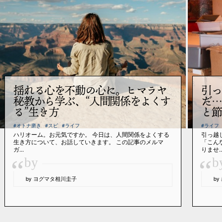
揺れる心を不動の心に。ヒマラヤ
引っ
秘教から学ぶ、“人間関係をよくす
だ…
る”生き方
と節
#オトナ磨き
#スピ
#ライフ
#ライフ
ハリオーム。お元気ですか。 今日は、人間関係をよくする
引っ越
生き方について、お話していきます。 この記事のメルマ
「こん
ガ...
りませ..
“
“
by
b
by ヨグマタ相川圭子
b