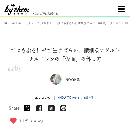
あなたの声に共感する
#HOW TO
,
#ライフ
,
#親と子
誰にも素を出せず生きづらい。繊細なアダルトチルドレ
誰にも素を出せず生きづらい。繊細なアダルト
チルドレンの「仮面」の外し方
“
by
安宮正敏
|
2021.03.03
#HOW TO
#ライフ
#親と子
Share
11 件
いいね！