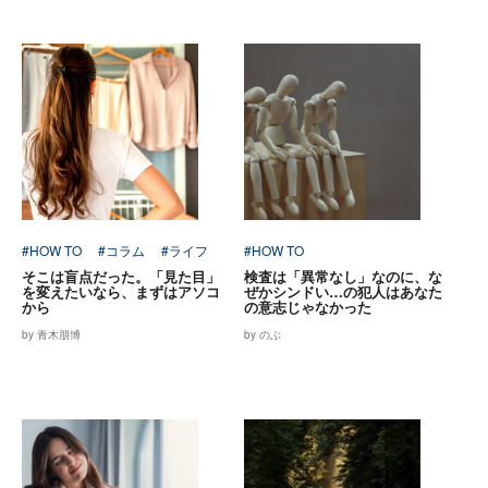
#HOW TO
#コラム
#ライフ
#HOW TO
そこは盲点だった。「見た目」
検査は「異常なし」なのに、な
を変えたいなら、まずはアソコ
ぜかシンドい…の犯人はあなた
から
の意志じゃなかった
by 青木朋博
by のぶ