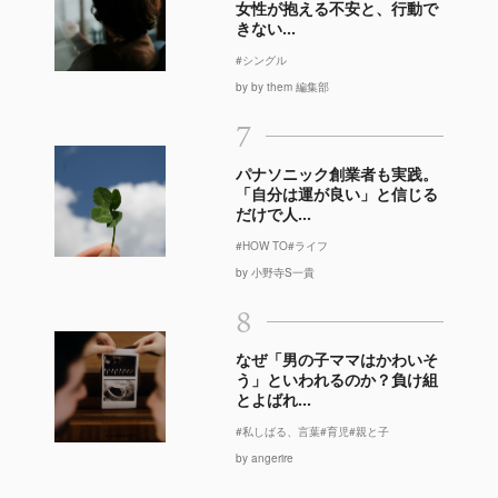
女性が抱える不安と、行動で
きない...
#シングル
by by them 編集部
7
パナソニック創業者も実践。
「自分は運が良い」と信じる
だけで人...
#HOW TO
#ライフ
by 小野寺S一貴
8
なぜ「男の子ママはかわいそ
う」といわれるのか？負け組
とよばれ...
#私しばる、言葉
#育児
#親と子
by angerire