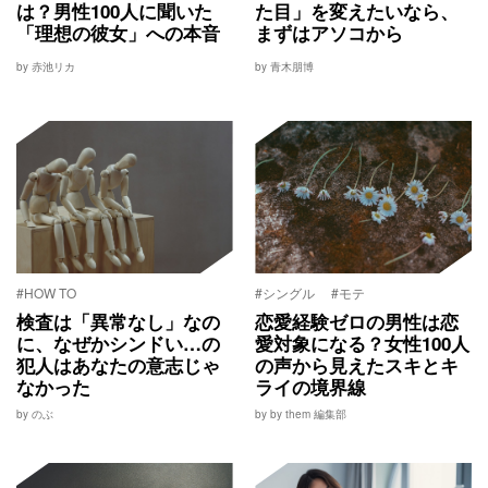
は？男性100人に聞いた
た目」を変えたいなら、
「理想の彼女」への本音
まずはアソコから
by 赤池リカ
by 青木朋博
#HOW TO
#シングル
#モテ
検査は「異常なし」なの
恋愛経験ゼロの男性は恋
に、なぜかシンドい…の
愛対象になる？女性100人
犯人はあなたの意志じゃ
の声から見えたスキとキ
なかった
ライの境界線
by のぶ
by by them 編集部