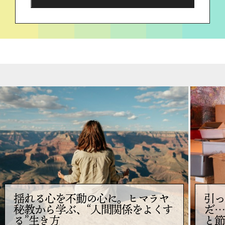
揺れる心を不動の心に。ヒマラヤ
引っ
秘教から学ぶ、“人間関係をよくす
だ…
る”生き方
と節