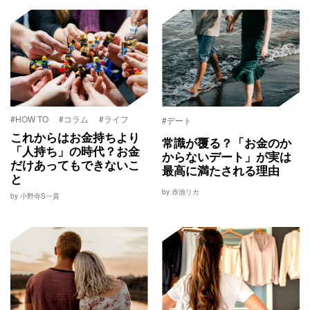
#HOW TO
#コラム
#ライフ
#デート
これからはお金持ちより
常識が覆る？「お金のか
「人持ち」の時代？お金
からないデート」が実は
だけあってもできないこ
最高に満たされる理由
と
by 赤池リカ
by 小野寺S一貴