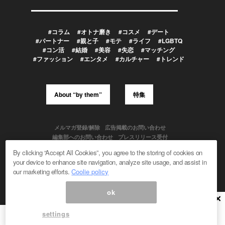
#コラム
#オトナ磨き
#コスメ
#デート
#パートナー
#親と子
#モテ
#ライフ
#LGBTQ
#コン活
#結婚
#美容
#失恋
#マッチング
#ファッション
#エンタメ
#カルチャー
#トレンド
About “by them”
特集
メルマガ登録/解除
広告掲載のお問い合わせ
編集部へのお問い合わせ
プレスリリース受付
メディア利用規約
By clicking “Accept All Cookies”, you agree to the storing of cookies on
your device to enhance site navigation, analyze site usage, and assist in
our marketing efforts.
Coolie policy
Powered by
ok
© 1999-2026 Magmag, Inc. All Rights Reserved
×
settings