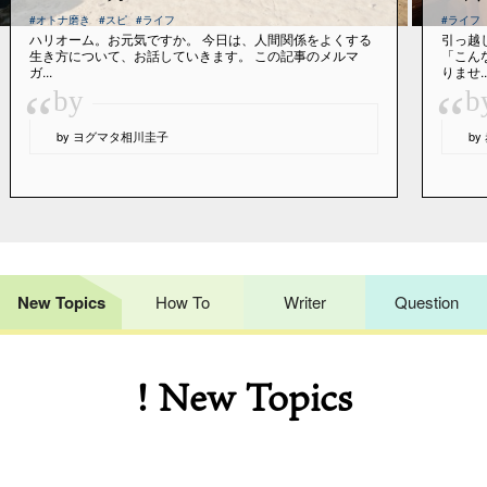
#オトナ磨き
#スピ
#ライフ
#ライフ
ハリオーム。お元気ですか。 今日は、人間関係をよくする
引っ越
生き方について、お話していきます。 この記事のメルマ
「こん
ガ...
りませ..
“
“
by
b
by ヨグマタ相川圭子
b
New Topics
How To
Writer
Question
! New Topics