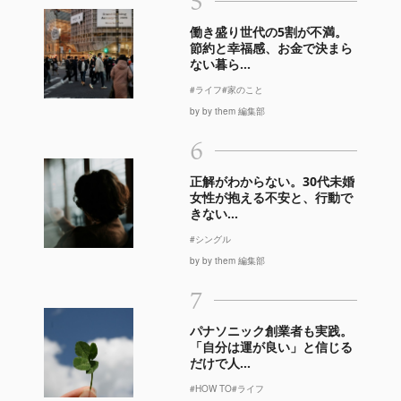
5
働き盛り世代の5割が不満。
節約と幸福感、お金で決まら
ない暮ら...
#ライフ
#家のこと
by by them 編集部
6
正解がわからない。30代未婚
女性が抱える不安と、行動で
きない...
#シングル
by by them 編集部
7
パナソニック創業者も実践。
「自分は運が良い」と信じる
だけで人...
#HOW TO
#ライフ