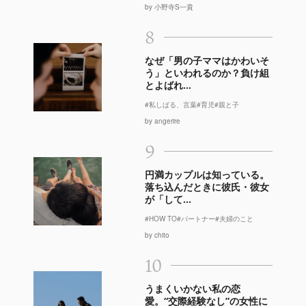
by 小野寺S一貴
8
なぜ「男の子ママはかわいそ
う」といわれるのか？負け組
とよばれ...
#私しばる、言葉
#育児
#親と子
by angerire
9
円満カップルは知っている。
落ち込んだときに彼氏・彼女
が「して...
#HOW TO
#パートナー
#夫婦のこと
by chito
10
うまくいかない私の恋
愛。“交際経験なし”の女性に