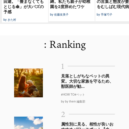
回避。「畳まなくても
縛。私たち親子が幼稚
の言葉と態度が妻
とじる傘」が大バズの
園を2度辞めたワケ
をむしばむ現代病
予感
by 佐藤友美子
by 手塚巧子
by きた村
: Ranking
1
見落としがちなペットの異
変。大切な家族を守るため、
獣医師が勧...
#HOW TO
#ペット
by by them 編集部
2
属性別に見る、相性が良いお