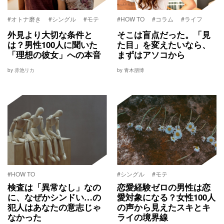
#オトナ磨き
#シングル
#モテ
#HOW TO
#コラム
#ライフ
外見より大切な条件と
そこは盲点だった。「見
は？男性100人に聞いた
た目」を変えたいなら、
「理想の彼女」への本音
まずはアソコから
by 赤池リカ
by 青木朋博
#HOW TO
#シングル
#モテ
検査は「異常なし」なの
恋愛経験ゼロの男性は恋
に、なぜかシンドい…の
愛対象になる？女性100人
犯人はあなたの意志じゃ
の声から見えたスキとキ
なかった
ライの境界線