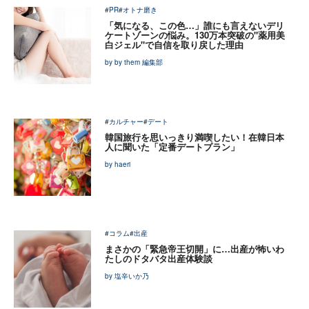
#PR
#オトナ磨き
「気になる、この色…」誰にも言えないデリ
ケートゾーンの悩み。130万本突破の"薬用美
白ジェル"で自信を取り戻した理由
by by them 編集部
#カルチャー
#デート
韓国旅行を思いっきり満喫したい！在韓日本
人に聞いた「定番デートプラン」
by haeri
#コラム
#出産
まさかの「緊急帝王切開」に…出産が怖いわ
たしのドタバタ出産体験談
by 塩辛いか乃