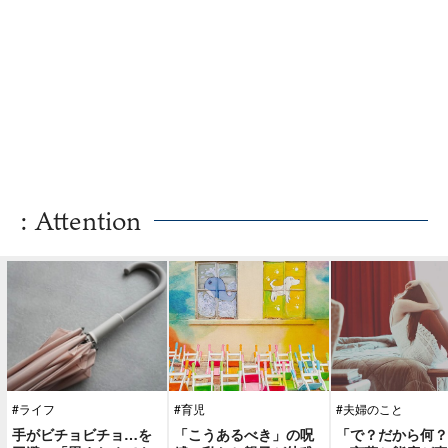
: Attention
#ライフ
#育児
#夫婦のこと
手がビチョビチョ…を
「こうあるべき」の呪
「で？だから何？