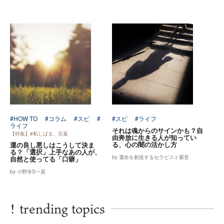
#HOW TO
#コラム
#スピ
#
#スピ
#ライフ
ライフ
それは魂からのサインかも？自
【特集】#私しばる、言葉
由奔放に生きる人が知ってい
る、心の闇の活かし方
運の良し悪しはこうして決ま
る？「選択」上手なあの人が、
by 運命を創造するセラピスト紫音
自然と使ってる「口癖」
by 小野寺S一貴
!
trending topics