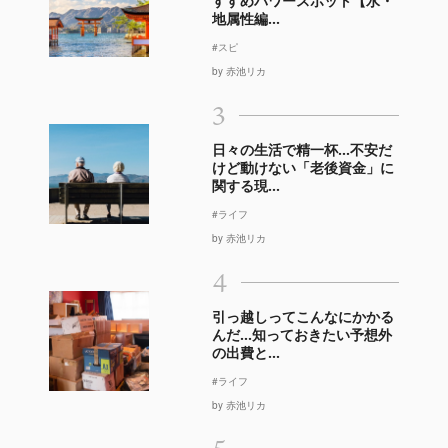
すすめパワースポット【水・
地属性編...
#スピ
by 赤池リカ
3
日々の生活で精一杯…不安だ
けど動けない「老後資金」に
関する現...
#ライフ
by 赤池リカ
4
引っ越しってこんなにかかる
んだ…知っておきたい予想外
の出費と...
#ライフ
by 赤池リカ