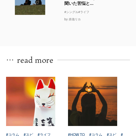
聞いた苦悩と...
#シングル
#ライフ
by 赤池リカ
…
read more
#コラム
#スピ
#ライフ
#HOW TO
#コラム
#スピ
#