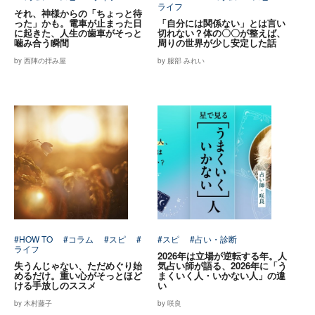
ライフ
それ、神様からの「ちょっと待
った」かも。電車が止まった日
「自分には関係ない」とは言い
に起きた、人生の歯車がそっと
切れない？体の〇〇が整えば、
噛み合う瞬間
周りの世界が少し安定した話
by 西陣の拝み屋
by 服部 みれい
#HOW TO
#コラム
#スピ
#
#スピ
#占い・診断
ライフ
2026年は立場が逆転する年。人
失うんじゃない、ただめぐり始
気占い師が語る、2026年に「う
めるだけ。重い心がそっとほど
まくいく人・いかない人」の違
ける手放しのススメ
い
by 木村藤子
by 咲良