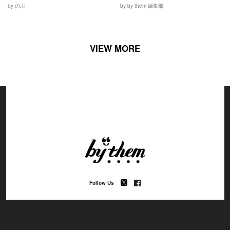
by のぶ
by by them 編集部
VIEW MORE
Follow Us