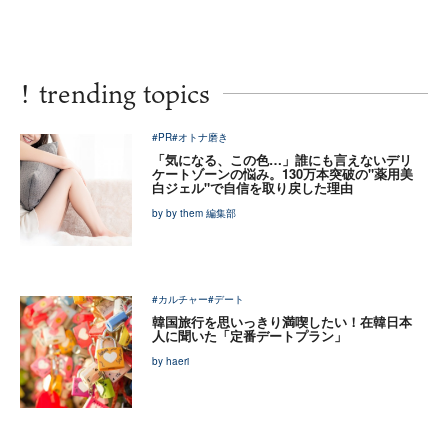
!
trending topics
#PR
#オトナ磨き
「気になる、この色…」誰にも言えないデリ
ケートゾーンの悩み。130万本突破の"薬用美
白ジェル"で自信を取り戻した理由
by by them 編集部
#カルチャー
#デート
韓国旅行を思いっきり満喫したい！在韓日本
人に聞いた「定番デートプラン」
by haeri