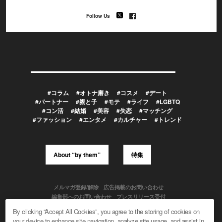
Follow Us
#コラム
#オトナ磨き
#コスメ
#デート
#パートナー
#親と子
#モテ
#ライフ
#LGBTQ
#コン活
#結婚
#美容
#失恋
#マッチング
#ファッション
#エンタメ
#カルチャー
#トレンド
About “by them”
特集
メルマガ登録/解除
広告掲載のお問い合わせ
編集部へのお問い合わせ
プレスリリース受付
メディア利用規約
By clicking “Accept All Cookies”, you agree to the storing of cookies on
your device to enhance site navigation, analyze site usage, and assist in