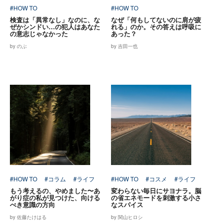
#HOW TO
#HOW TO
検査は「異常なし」なのに、な
なぜ「何もしてないのに肩が疲
ぜかシンドい…の犯人はあなた
れる」のか。その答えは呼吸に
の意志じゃなかった
あった？
by のぶ
by 吉田一也
#HOW TO
#コラム
#ライフ
#HOW TO
#コスメ
#ライフ
もう考えるの、やめました〜あ
変わらない毎日にサヨナラ。脳
がり症の私が見つけた、向ける
の省エネモードを刺激する小さ
べき意識の方向
なスパイス
by 佐藤たけはる
by 関山ヒロシ