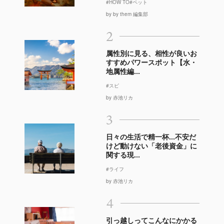
#HOW TO
#ペット
by by them 編集部
2
属性別に見る、相性が良いお
すすめパワースポット【水・
地属性編...
#スピ
by 赤池リカ
3
日々の生活で精一杯…不安だ
けど動けない「老後資金」に
関する現...
#ライフ
by 赤池リカ
4
引っ越しってこんなにかかる