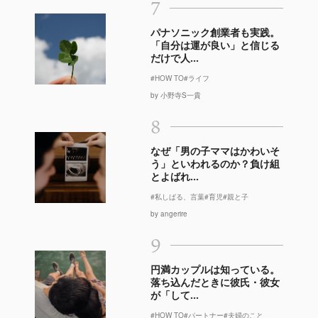
7
パナソニック創業者も実践。
「自分は運が良い」と信じる
だけで人...
#HOW TO
#ライフ
by 小野寺S一貴
8
なぜ「男の子ママはかわいそ
う」といわれるのか？負け組
とよばれ...
#私しばる、言葉
#育児
#親と子
by angerire
9
円満カップルは知っている。
落ち込んだときに彼氏・彼女
が「して...
#HOW TO
#パートナー
#夫婦のこと