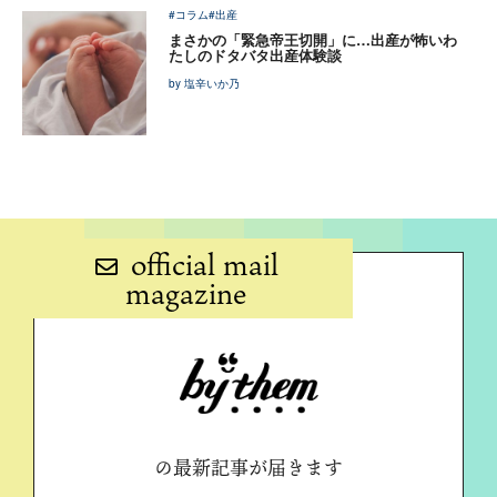
#コラム
#出産
まさかの「緊急帝王切開」に…出産が怖いわ
たしのドタバタ出産体験談
by 塩辛いか乃
official mail
magazine
の最新記事が届きます