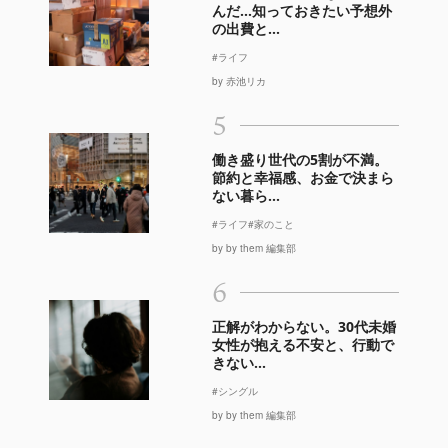
んだ…知っておきたい予想外
の出費と...
#ライフ
by 赤池リカ
5
働き盛り世代の5割が不満。
節約と幸福感、お金で決まら
ない暮ら...
#ライフ
#家のこと
by by them 編集部
6
正解がわからない。30代未婚
女性が抱える不安と、行動で
きない...
#シングル
by by them 編集部