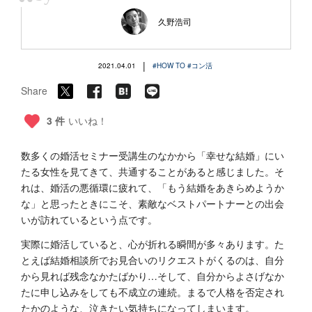
“
久野浩司
|
2021.04.01
#HOW TO
#コン活
Share
3 件
いいね！
数多くの婚活セミナー受講生のなかから「幸せな結婚」にい
たる女性を見てきて、共通することがあると感じました。そ
れは、婚活の悪循環に疲れて、「もう結婚をあきらめようか
な」と思ったときにこそ、素敵なベストパートナーとの出会
いが訪れているという点です。
実際に婚活していると、心が折れる瞬間が多々あります。た
とえば結婚相談所でお見合いのリクエストがくるのは、自分
から見れば残念なかたばかり…そして、自分からよさげなか
たに申し込みをしても不成立の連続。まるで人格を否定され
たかのような、泣きたい気持ちになってしまいます。