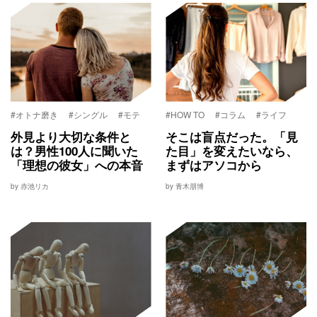
#オトナ磨き
#シングル
#モテ
#HOW TO
#コラム
#ライフ
外見より大切な条件と
そこは盲点だった。「見
は？男性100人に聞いた
た目」を変えたいなら、
「理想の彼女」への本音
まずはアソコから
by 赤池リカ
by 青木朋博