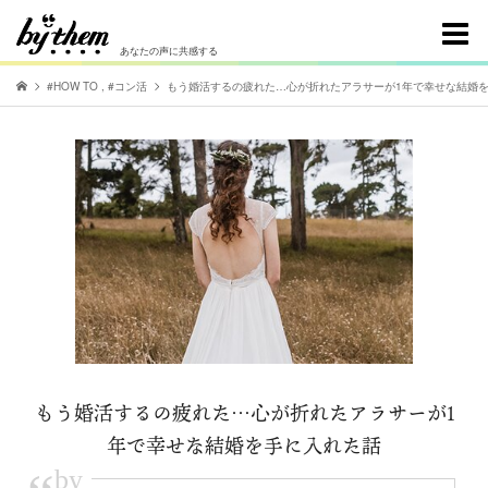
あなたの声に共感する
#HOW TO
,
#コン活
もう婚活するの疲れた…心が折れたアラサーが1年で幸せな結婚
もう婚活するの疲れた…心が折れたアラサーが1
年で幸せな結婚を手に入れた話
by