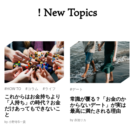
! New Topics
#HOW TO
#コラム
#ライフ
#デート
これからはお金持ちより
常識が覆る？「お金のか
「人持ち」の時代？お金
からないデート」が実は
だけあってもできないこ
最高に満たされる理由
と
by 赤池リカ
by 小野寺S一貴