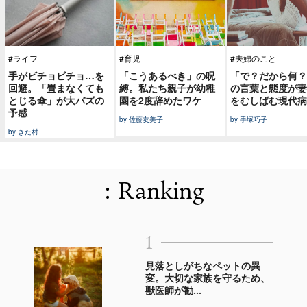
#ライフ
#育児
#夫婦のこと
手がビチョビチョ…を
「こうあるべき」の呪
「で？だから何？
回避。「畳まなくても
縛。私たち親子が幼稚
の言葉と態度が妻
とじる傘」が大バズの
園を2度辞めたワケ
をむしばむ現代病
予感
by 佐藤友美子
by 手塚巧子
by きた村
: Ranking
1
見落としがちなペットの異
変。大切な家族を守るため、
獣医師が勧...