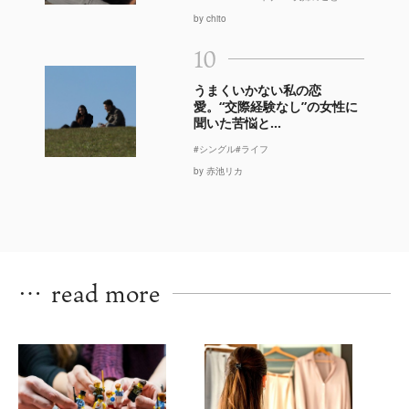
by chito
10
うまくいかない私の恋
愛。“交際経験なし”の女性に
聞いた苦悩と...
#シングル
#ライフ
by 赤池リカ
…
read more