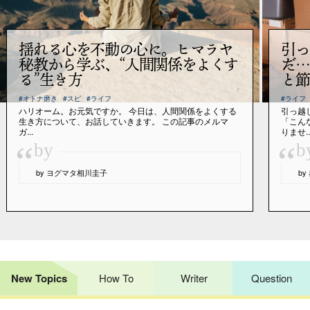
揺れる心を不動の心に。ヒマラヤ
引っ
秘教から学ぶ、“人間関係をよくす
だ…
る”生き方
と節
#オトナ磨き
#スピ
#ライフ
#ライフ
ハリオーム。お元気ですか。 今日は、人間関係をよくする
引っ越
生き方について、お話していきます。 この記事のメルマ
「こん
ガ...
りませ..
“
“
by
b
by ヨグマタ相川圭子
b
New Topics
How To
Writer
Question