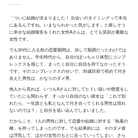
「ついに結婚が決まりました！ 出会いのタイミングって本当
にあるんですね。いまならわかった気がします」と嬉しそう
に幸せな結婚報告をくれた女性Aさんは、とても笑顔が素敵な
女性です。
でも30代に入る前の恋愛期間は、決して順調だったわけでは
ありません。学生時代から、自分のぽっちゃり体型にコンプ
レックスを感じて、まったく自分に自信を持てなかったそう
です。そのコンプレックスのせいで、30歳目前で初めて付き
合えた男性は、かなりのダメ男。
他人から見れば、いつもAさんに対してヒドい扱いや態度をし
ていたにも関わらず、すっかり自信のない彼女は「これで別
れたら、一生誰とも私となんて付き合ってくれる男性は現れ
ないのでは？」と自分を追い込んでしまいました。
だからこそ、1人の男性に対して恋愛や結婚に対する「執着の
種」を持ってしまったのです。でも結果的には、そのダメ彼
は浮気して、ほかの女性のもとに去っていってしまい、さら