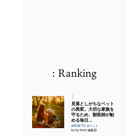
: Ranking
1
見落としがちなペット
の異変。大切な家族を
守るため、獣医師が勧
める毎日...
#HOW TO
#ペット
by by them 編集部