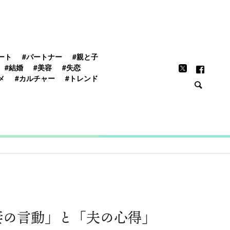
FEATURE
ート
#パートナー
#親と子
#結婚
#美容
#失恋
メ
#カルチャー
#トレンド
妻の言動」と「夫の心得」