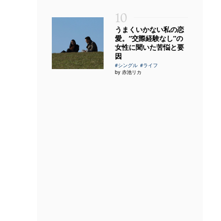
10
うまくいかない私の恋
愛。“交際経験なし”の
女性に聞いた苦悩と要
因
#シングル
#ライフ
by 赤池リカ