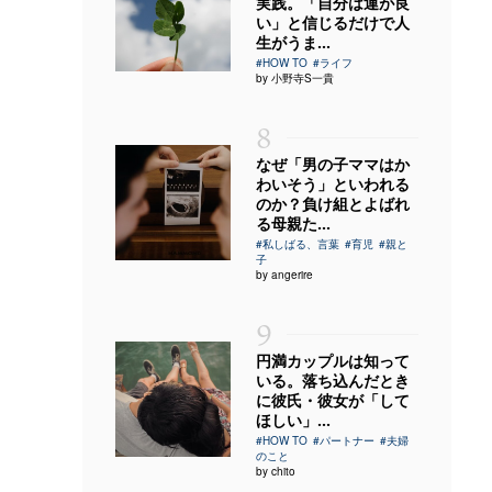
実践。「自分は運が良
い」と信じるだけで人
生がうま...
#HOW TO
#ライフ
by 小野寺S一貴
8
なぜ「男の子ママはか
わいそう」といわれる
のか？負け組とよばれ
る母親た...
#私しばる、言葉
#育児
#親と
子
by angerire
9
円満カップルは知って
いる。落ち込んだとき
に彼氏・彼女が「して
ほしい」...
#HOW TO
#パートナー
#夫婦
のこと
by chito