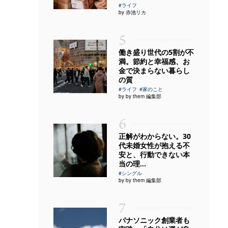
#ライフ
by 赤池リカ
5
働き盛り世代の5割が不
満。節約と幸福感、お
金で決まらない暮らし
の質
#ライフ
#家のこと
by by them 編集部
6
正解がわからない。30
代未婚女性が抱える不
安と、行動できない本
当の理...
#シングル
by by them 編集部
7
パナソニック創業者も