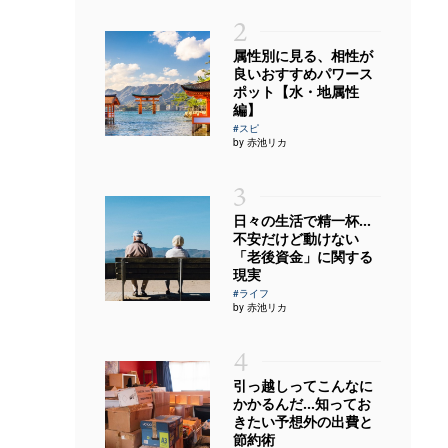
2
属性別に見る、相性が
良いおすすめパワース
ポット【水・地属性
編】
#スピ
by 赤池リカ
3
日々の生活で精一杯…
不安だけど動けない
「老後資金」に関する
現実
#ライフ
by 赤池リカ
4
引っ越しってこんなに
かかるんだ…知ってお
きたい予想外の出費と
節約術