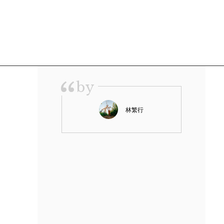
“
by
林繁行