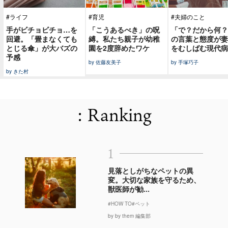
#ライフ
#育児
#夫婦のこと
手がビチョビチョ…を
「こうあるべき」の呪
「で？だから何？
回避。「畳まなくても
縛。私たち親子が幼稚
の言葉と態度が妻
とじる傘」が大バズの
園を2度辞めたワケ
をむしばむ現代病
予感
by 佐藤友美子
by 手塚巧子
by きた村
: Ranking
1
見落としがちなペットの異
変。大切な家族を守るため、
獣医師が勧...
#HOW TO
#ペット
by by them 編集部