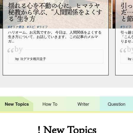
揺れる心を不動の心に。ヒマラヤ
引っ
秘教から学ぶ、“人間関係をよくす
だ…
る”生き方
と節
#オトナ磨き
#スピ
#ライフ
#ライフ
ハリオーム。お元気ですか。 今日は、人間関係をよくする
引っ越
生き方について、お話していきます。 この記事のメルマ
「こん
ガ...
りませ..
“
“
by
b
by ヨグマタ相川圭子
b
New Topics
How To
Writer
Question
! New Topics