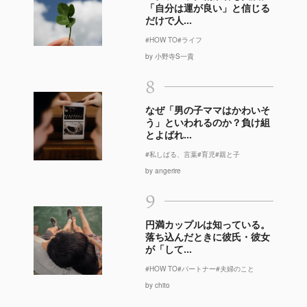
「自分は運が良い」と信じる
だけで人...
#HOW TO
#ライフ
by 小野寺S一貴
8
なぜ「男の子ママはかわいそ
う」といわれるのか？負け組
とよばれ...
#私しばる、言葉
#育児
#親と子
by angerire
9
円満カップルは知っている。
落ち込んだときに彼氏・彼女
が「して...
#HOW TO
#パートナー
#夫婦のこと
by chito