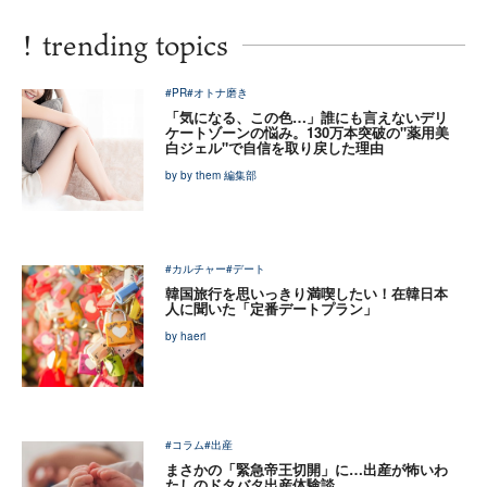
!
trending topics
#PR
#オトナ磨き
「気になる、この色…」誰にも言えないデリ
ケートゾーンの悩み。130万本突破の"薬用美
白ジェル"で自信を取り戻した理由
by by them 編集部
#カルチャー
#デート
韓国旅行を思いっきり満喫したい！在韓日本
人に聞いた「定番デートプラン」
by haeri
#コラム
#出産
まさかの「緊急帝王切開」に…出産が怖いわ
たしのドタバタ出産体験談