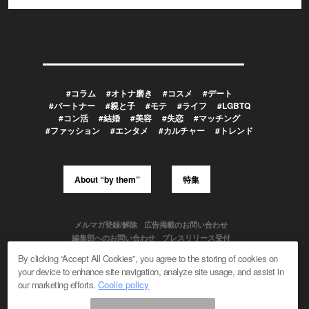
#コラム
#オトナ磨き
#コスメ
#デート
#パートナー
#親と子
#モテ
#ライフ
#LGBTQ
#コン活
#結婚
#美容
#失恋
#マッチング
#ファッション
#エンタメ
#カルチャー
#トレンド
About “by them”
特集
メルマガ登録/解除
広告掲載のお問い合わせ
編集部へのお問い合わせ
プレスリリース受付
メディア利用規約
By clicking “Accept All Cookies”, you agree to the storing of cookies on
your device to enhance site navigation, analyze site usage, and assist in
our marketing efforts.
Coolie policy
Powered by