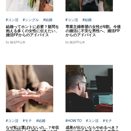
#コン活
#シングル
#結婚
#コン活
#結婚
結婚ってホントに必要？疑問を
専業主婦希望の女性が6割。今後
抱える多くの女性に伝えたい、
の婚活に不安な男性へ、婚活FP
婚活FPからのアドバイス
からのアドバイス
by 婚活FP山本
by 婚活FP山本
#コン活
#モテ
#結婚
#HOW TO
#コン活
#モテ
なぜ私は選ばれないの…？年収
成果が出ないならやめるべき？