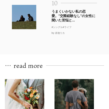
10
うまくいかない私の恋
愛。“交際経験なし”の女性に
聞いた苦悩と...
#シングル
#ライフ
by 赤池リカ
…
read more