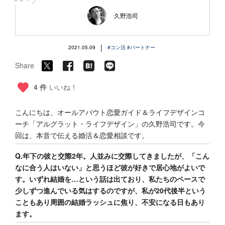
“
久野浩司
|
2021.05.09
#コン活
#パートナー
Share
4 件
いいね！
こんにちは、オールアバウト恋愛ガイド＆ライフデザインコ
ーチ「アルグラット
・ライフデザイン」の
久野
浩司です。今
回は、本音で伝える婚活＆恋愛相談です。
Q.年下の彼と交際2年。人並みに交際してきましたが、「こん
なに合う人はいない」と思うほど彼が好きで居心地がよいで
す。いずれ結婚を…という話は出ており、私たちのペースで
少しずつ進んでいる気はするのですが、私が20代後半という
こともあり周囲の結婚ラッシュに焦り、不安になる日もあり
ます。