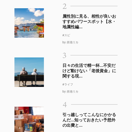
2
属性別に見る、相性が良いお
すすめパワースポット【水・
地属性編...
#スピ
by 赤池リカ
3
日々の生活で精一杯…不安だ
けど動けない「老後資金」に
関する現...
#ライフ
by 赤池リカ
4
引っ越しってこんなにかかる
んだ…知っておきたい予想外
の出費と...