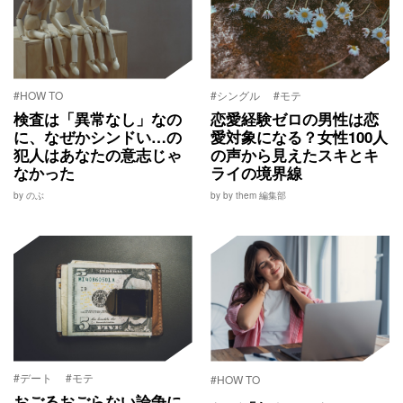
#HOW TO
#シングル
#モテ
検査は「異常なし」なの
恋愛経験ゼロの男性は恋
に、なぜかシンドい…の
愛対象になる？女性100人
犯人はあなたの意志じゃ
の声から見えたスキとキ
なかった
ライの境界線
by のぶ
by by them 編集部
#デート
#モテ
#HOW TO
おごるおごらない論争に