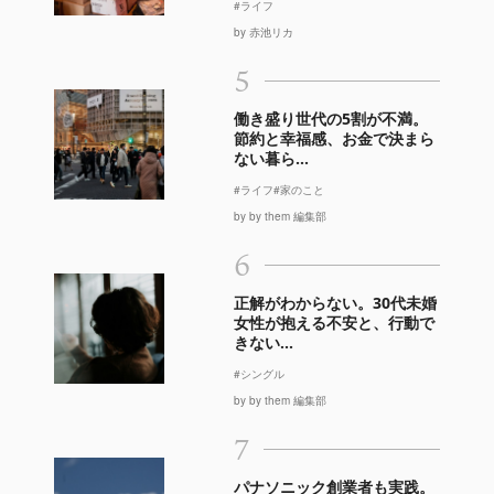
#ライフ
by 赤池リカ
5
働き盛り世代の5割が不満。
節約と幸福感、お金で決まら
ない暮ら...
#ライフ
#家のこと
by by them 編集部
6
正解がわからない。30代未婚
女性が抱える不安と、行動で
きない...
#シングル
by by them 編集部
7
パナソニック創業者も実践。