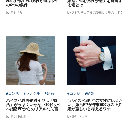
800万円以上の男性が選ぶ女性
婚活に悩む男性が魅力を発揮す
の6つの条件
る場とは
by 赤池リカ
by スピリチュアル恋愛塾ｂｙ星のしずく
#コン活
#シングル
#結婚
#コン活
#結婚
ハイスぺ以外絶対イヤ…「婚
“ハイスペ狙い”の女性に伝えた
活」がうまくいかない30代女性
い、婚活FPが年収600万の上昇
へ婚活FPからのリアルな助言
婚が厳しいと考えるワケ
by 婚活FP山本
by 婚活FP山本