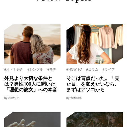
#オトナ磨き
#シングル
#モテ
#HOW TO
#コラム
#ライフ
外見より大切な条件と
そこは盲点だった。「見
は？男性100人に聞いた
た目」を変えたいなら、
「理想の彼女」への本音
まずはアソコから
by 赤池リカ
by 青木朋博