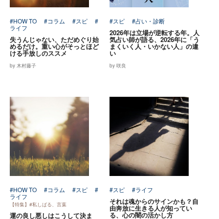
#HOW TO
#コラム
#スピ
#
#スピ
#占い・診断
ライフ
2026年は立場が逆転する年。人
失うんじゃない、ただめぐり始
気占い師が語る、2026年に「う
めるだけ。重い心がそっとほど
まくいく人・いかない人」の違
ける手放しのススメ
い
by 木村藤子
by 咲良
#HOW TO
#コラム
#スピ
#
#スピ
#ライフ
ライフ
それは魂からのサインかも？自
【特集】#私しばる、言葉
由奔放に生きる人が知ってい
る、心の闇の活かし方
運の良し悪しはこうして決ま