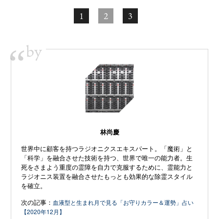
1
2
3
by
“
林尚慶
世界中に顧客を持つラジオニクスエキスパート。「魔術」と
「科学」を融合させた技術を持つ、世界で唯一の能力者。生
死をさまよう重度の霊障を自力で克服するために、霊能力と
ラジオニス装置を融合させたもっとも効果的な除霊スタイル
を確立。
次の記事：
血液型と生まれ月で見る「お守りカラー＆運勢」占い
【2020年12月】