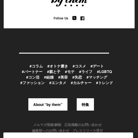
Follow Us
#コラム
#オトナ磨き
#コスメ
#デート
#パートナー
#親と子
#モテ
#ライフ
#LGBTQ
#コン活
#結婚
#美容
#失恋
#マッチング
#ファッション
#エンタメ
#カルチャー
#トレンド
About “by them”
特集
メルマガ登録/解除
広告掲載のお問い合わせ
編集部へのお問い合わせ
プレスリリース受付
メディア利用規約