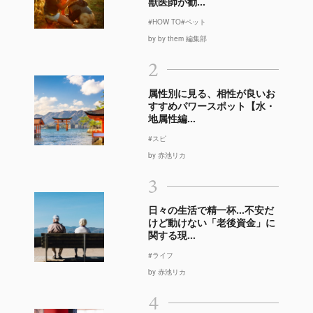
獣医師が勧...
#HOW TO
#ペット
by by them 編集部
2
属性別に見る、相性が良いお
すすめパワースポット【水・
地属性編...
#スピ
by 赤池リカ
3
日々の生活で精一杯…不安だ
けど動けない「老後資金」に
関する現...
#ライフ
by 赤池リカ
4