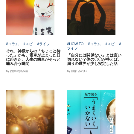
#コラム
#スピ
#ライフ
#HOW TO
#コラム
#スピ
#
ライフ
それ、神様からの「ちょっと待
った」かも。電車が止まった日
「自分には関係ない」とは言い
に起きた、人生の歯車がそっと
切れない？体の〇〇が整えば、
噛み合う瞬間
周りの世界が少し安定した話
by 西陣の拝み屋
by 服部 みれい