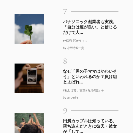
7
パナソニック創業者も実践。
「自分は運が良い」と信じる
だけで人...
#HOW TO
#ライフ
by 小野寺S一貴
8
なぜ「男の子ママはかわいそ
う」といわれるのか？負け組
とよばれ...
#私しばる、言葉
#育児
#親と子
by angerire
9
円満カップルは知っている。
落ち込んだときに彼氏・彼女
が「して...