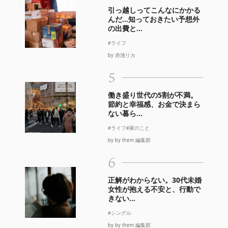
引っ越しってこんなにかかる
んだ…知っておきたい予想外
の出費と...
#ライフ
by 赤池リカ
5
働き盛り世代の5割が不満。
節約と幸福感、お金で決まら
ない暮ら...
#ライフ
#家のこと
by by them 編集部
6
正解がわからない。30代未婚
女性が抱える不安と、行動で
きない...
#シングル
by by them 編集部