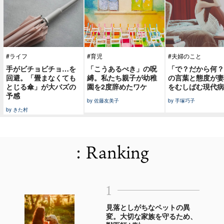
#ライフ
#育児
#夫婦のこと
手がビチョビチョ…を
「こうあるべき」の呪
「で？だから何？
回避。「畳まなくても
縛。私たち親子が幼稚
の言葉と態度が妻
とじる傘」が大バズの
園を2度辞めたワケ
をむしばむ現代病
予感
by 佐藤友美子
by 手塚巧子
by きた村
: Ranking
1
見落としがちなペットの異
変。大切な家族を守るため、