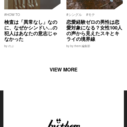
#HOW TO
#シングル
#モテ
検査は「異常なし」なの
恋愛経験ゼロの男性は恋
に、なぜかシンドい…の
愛対象になる？女性100人
犯人はあなたの意志じゃ
の声から見えたスキとキ
なかった
ライの境界線
by のぶ
by by them 編集部
VIEW MORE