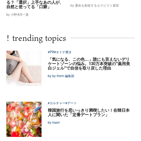
る？「選択」上手なあの人が、
by 運命を創造するセラピスト紫音
自然と使ってる「口癖」
by 小野寺S一貴
!
trending topics
#PR
#オトナ磨き
「気になる、この色…」誰にも言えないデリ
ケートゾーンの悩み。130万本突破の"薬用美
白ジェル"で自信を取り戻した理由
by by them 編集部
#カルチャー
#デート
韓国旅行を思いっきり満喫したい！在韓日本
人に聞いた「定番デートプラン」
by haeri