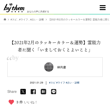
あなたの声に共感する
#スピ
,
#ライフ
,
#占い・診断
【2021年2月のラッキーカラー＆運勢】霊能力者に聞
【2021年2月のラッキーカラー＆運勢】霊能力
者に聞く「いましておくとよいこと」
“
by
林尚慶
|
2021.01.29
#スピ
#ライフ
#占い・診断
Share
3 件
いいね！