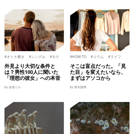
#オトナ磨き
#シングル
#モテ
#HOW TO
#コラム
#ライフ
外見より大切な条件と
そこは盲点だった。「見
は？男性100人に聞いた
た目」を変えたいなら、
「理想の彼女」への本音
まずはアソコから
by 赤池リカ
by 青木朋博