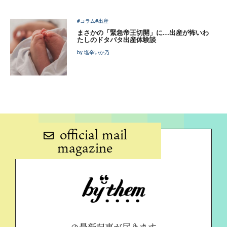
#コラム
#出産
まさかの「緊急帝王切開」に…出産が怖いわ
たしのドタバタ出産体験談
by 塩辛いか乃
official mail
magazine