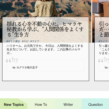
揺れる心を不動の心に。ヒマラヤ
引っ
秘教から学ぶ、“人間関係をよくす
だ…
る”生き方
と節
#オトナ磨き
#スピ
#ライフ
#ライフ
ハリオーム。お元気ですか。 今日は、人間関係をよくする
引っ越
生き方について、お話していきます。 この記事のメルマ
「こん
ガ...
りませ..
“
“
by
b
by ヨグマタ相川圭子
b
New Topics
How To
Writer
Question