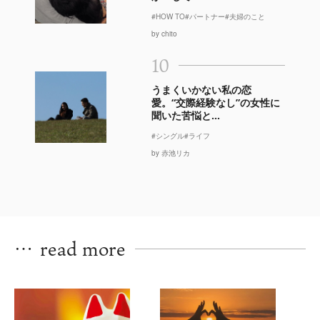
#HOW TO
#パートナー
#夫婦のこと
by chito
10
うまくいかない私の恋
愛。“交際経験なし”の女性に
聞いた苦悩と...
#シングル
#ライフ
by 赤池リカ
…
read more