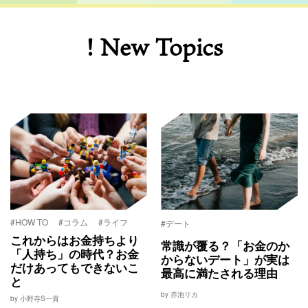
! New Topics
#HOW TO
#コラム
#ライフ
#デート
これからはお金持ちより
常識が覆る？「お金のか
「人持ち」の時代？お金
からないデート」が実は
だけあってもできないこ
最高に満たされる理由
と
by 赤池リカ
by 小野寺S一貴