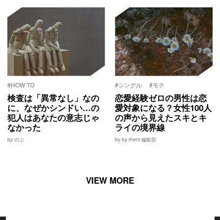
#HOW TO
#シングル
#モテ
検査は「異常なし」なの
恋愛経験ゼロの男性は恋
に、なぜかシンドい…の
愛対象になる？女性100人
犯人はあなたの意志じゃ
の声から見えたスキとキ
なかった
ライの境界線
by のぶ
by by them 編集部
VIEW MORE