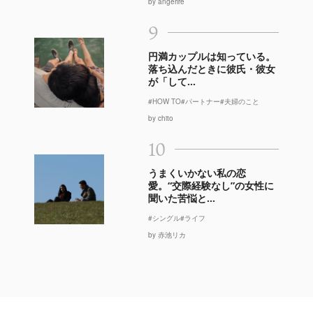
by angerire
9
円満カップルは知っている。
落ち込んだときに彼氏・彼女
が「して...
#HOW TO
#パートナー
#夫婦のこと
by chito
10
うまくいかない私の恋
愛。“交際経験なし”の女性に
聞いた苦悩と...
#シングル
#ライフ
by 赤池リカ