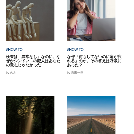
#HOW TO
#HOW TO
検査は「異常なし」なのに、な
なぜ「何もしてないのに肩が疲
ぜかシンドい…の犯人はあなた
れる」のか。その答えは呼吸に
の意志じゃなかった
あった？
by のぶ
by 吉田一也