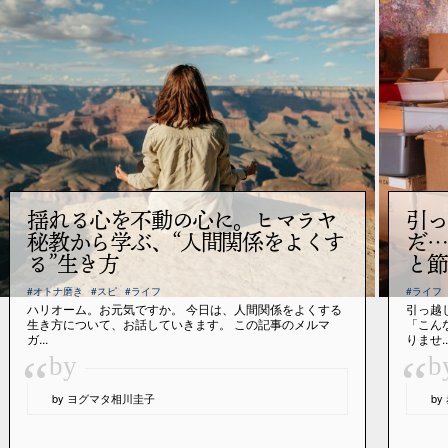
揺れる心を不動の心に。ヒマラヤ
引っ
秘教から学ぶ、“人間関係をよくす
だ…
る”生き方
と節
#オトナ磨き
#スピ
#ライフ
#ライフ
ハリオーム。お元気ですか。 今日は、人間関係をよくする
引っ越
生き方について、お話していきます。 この記事のメルマ
「こん
ガ...
りませ..
“
“
by
b
by ヨグマタ相川圭子
b