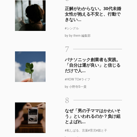
正解がわからない。30代未婚
女性が抱える不安と、行動で
きない...
#シングル
by by them 編集部
7
パナソニック創業者も実践。
「自分は運が良い」と信じる
だけで人...
#HOW TO
#ライフ
by 小野寺S一貴
8
なぜ「男の子ママはかわいそ
う」といわれるのか？負け組
とよばれ...
#私しばる、言葉
#育児
#親と子