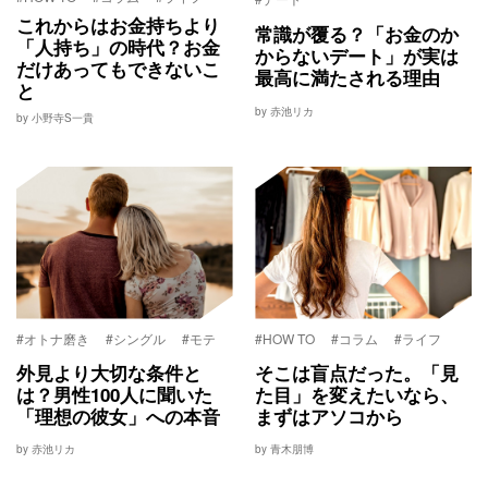
これからはお金持ちより
常識が覆る？「お金のか
「人持ち」の時代？お金
からないデート」が実は
だけあってもできないこ
最高に満たされる理由
と
by 赤池リカ
by 小野寺S一貴
#オトナ磨き
#シングル
#モテ
#HOW TO
#コラム
#ライフ
外見より大切な条件と
そこは盲点だった。「見
は？男性100人に聞いた
た目」を変えたいなら、
「理想の彼女」への本音
まずはアソコから
by 赤池リカ
by 青木朋博