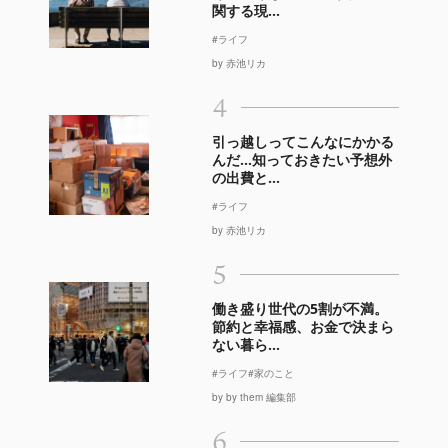
関する現...
#ライフ
by 赤池リカ
4
引っ越しってこんなにかかる
んだ…知っておきたい予想外
の出費と...
#ライフ
by 赤池リカ
5
働き盛り世代の5割が不満。
節約と幸福感、お金で決まら
ない暮ら...
#ライフ
#家のこと
by by them 編集部
6