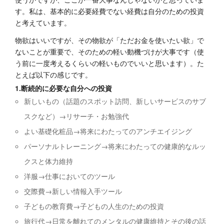
す。私は、基本的に必要経費でない経費は自分のための投資
と考えています。
物欲はいいですが、その物欲が「ただお金を使いたい欲」で
ないことが重要で、そのための軽い動機づけが大事です（使
う前に一度考えるくらいの軽いものでいいと思います）。た
とえば以下の感じです。
1.断続的に必要な自分への投資
新しいもの（話題のスポット訪問、新しいサービスのサブ
スクなど）→リサーチ・お勉強代
よい基礎化粧品→将来にわたってのアンチエイジング
パーソナルトレーニング→将来にわたっての健康的なルッ
クスと体力維持
洋服→仕事においてのツール
交際費→新しい情報入手ツール
子どもの教育費→子どもの人生のための投資
旅行代→日常を離れてのメンタルの健康維持とその後の話