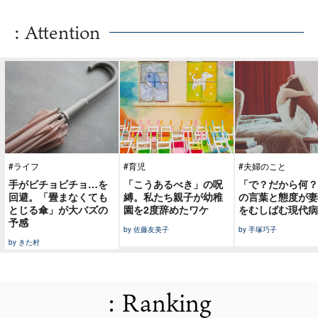
: Attention
#ライフ
#育児
#夫婦のこと
手がビチョビチョ…を
「こうあるべき」の呪
「で？だから何？
回避。「畳まなくても
縛。私たち親子が幼稚
の言葉と態度が妻
とじる傘」が大バズの
園を2度辞めたワケ
をむしばむ現代病
予感
by 佐藤友美子
by 手塚巧子
by きた村
: Ranking