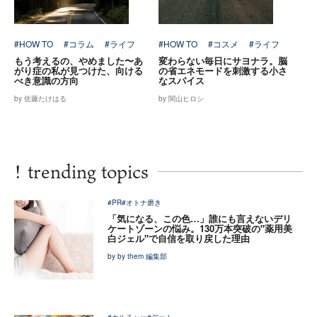
#HOW TO
#コラム
#ライフ
#HOW TO
#コスメ
#ライフ
もう考えるの、やめました〜あ
変わらない毎日にサヨナラ。脳
がり症の私が見つけた、向ける
の省エネモードを刺激する小さ
べき意識の方向
なスパイス
by 佐藤たけはる
by 関山ヒロシ
!
trending topics
#PR
#オトナ磨き
「気になる、この色…」誰にも言えないデリ
ケートゾーンの悩み。130万本突破の"薬用美
白ジェル"で自信を取り戻した理由
by by them 編集部