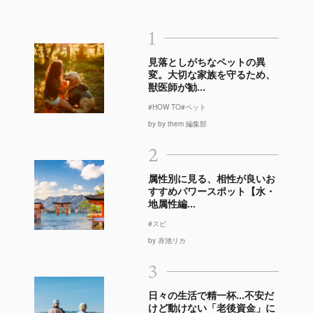
1
見落としがちなペットの異
変。大切な家族を守るため、
獣医師が勧...
#HOW TO
#ペット
by by them 編集部
2
属性別に見る、相性が良いお
すすめパワースポット【水・
地属性編...
#スピ
by 赤池リカ
3
日々の生活で精一杯…不安だ
けど動けない「老後資金」に