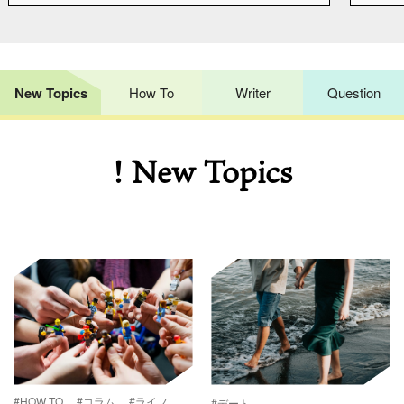
New Topics
How To
Writer
Question
! New Topics
#HOW TO
#コラム
#ライフ
#デート