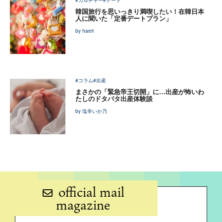
#カルチャー
#デート
韓国旅行を思いっきり満喫したい！在韓日本
人に聞いた「定番デートプラン」
by haeri
#コラム
#出産
まさかの「緊急帝王切開」に…出産が怖いわ
たしのドタバタ出産体験談
by 塩辛いか乃
official mail
magazine