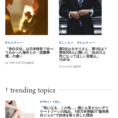
#カルチャー
#エンタメ
#カルチャー
「告白文化」は日本特有？比べ
第2位はタモリさん、第1位は？
てわかった海外との「恋愛事
男性500人に聞いた「自分の上
情」の違い
司になってほしい芸能人」
TOP10
by TRiP EDiTOR 編集部
by by them 編集部
!
trending topics
#PR
#オトナ磨き
「気になる、この色…」誰にも言えないデリ
ケートゾーンの悩み。130万本突破の"薬用美
白ジェル"で自信を取り戻した理由