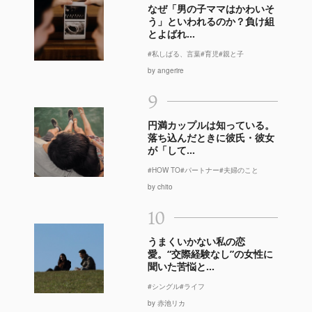
なぜ「男の子ママはかわいそ
う」といわれるのか？負け組
とよばれ...
#私しばる、言葉
#育児
#親と子
by angerire
9
円満カップルは知っている。
落ち込んだときに彼氏・彼女
が「して...
#HOW TO
#パートナー
#夫婦のこと
by chito
10
うまくいかない私の恋
愛。“交際経験なし”の女性に
聞いた苦悩と...
#シングル
#ライフ
by 赤池リカ