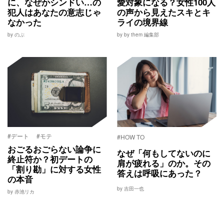
に、なぜかシンドい…の
愛対象になる？女性100人
犯人はあなたの意志じゃ
の声から見えたスキとキ
なかった
ライの境界線
by のぶ
by by them 編集部
#デート
#モテ
#HOW TO
おごるおごらない論争に
なぜ「何もしてないのに
終止符か？初デートの
肩が疲れる」のか。その
「割り勘」に対する女性
答えは呼吸にあった？
の本音
by 吉田一也
by 赤池リカ