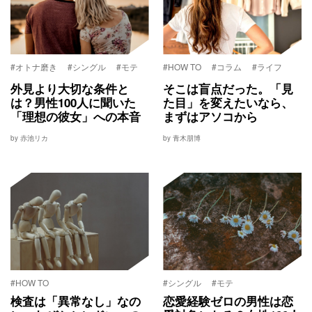
#オトナ磨き
#シングル
#モテ
#HOW TO
#コラム
#ライフ
外見より大切な条件と
そこは盲点だった。「見
は？男性100人に聞いた
た目」を変えたいなら、
「理想の彼女」への本音
まずはアソコから
by 赤池リカ
by 青木朋博
#HOW TO
#シングル
#モテ
検査は「異常なし」なの
恋愛経験ゼロの男性は恋