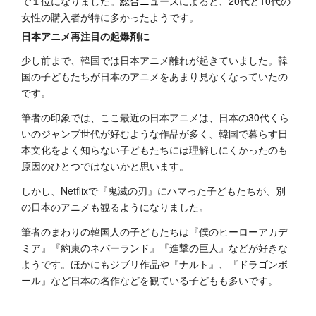
で１位になりました。
総合ニュース
によると、20代と10代の
女性の購入者が特に多かったようです。
日本アニメ再注目の起爆剤に
少し前まで、韓国では日本アニメ離れが起きていました。韓
国の子どもたちが日本のアニメをあまり見なくなっていたの
です。
筆者の印象では、ここ最近の日本アニメは、日本の30代くら
いのジャンプ世代が好むような作品が多く、韓国で暮らす日
本文化をよく知らない子どもたちには理解しにくかったのも
原因のひとつではないかと思います。
しかし、Netflixで『鬼滅の刃』にハマった子どもたちが、別
の日本のアニメも観るようになりました。
筆者のまわりの韓国人の子どもたちは『僕のヒーローアカデ
ミア』『約束のネバーランド』『進撃の巨人』などが好きな
ようです。ほかにもジブリ作品や『ナルト』、『ドラゴンボ
ール』など日本の名作などを観ている子どもも多いです。