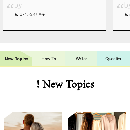
“
“
by
b
by ヨグマタ相川圭子
b
New Topics
How To
Writer
Question
! New Topics