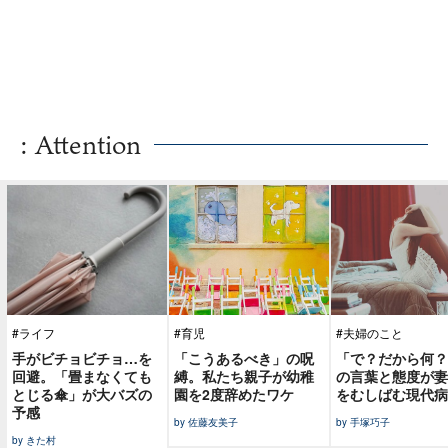
: Attention
#ライフ
#育児
#夫婦のこと
手がビチョビチョ…を
「こうあるべき」の呪
「で？だから何？
回避。「畳まなくても
縛。私たち親子が幼稚
の言葉と態度が妻
とじる傘」が大バズの
園を2度辞めたワケ
をむしばむ現代病
予感
by 佐藤友美子
by 手塚巧子
by きた村