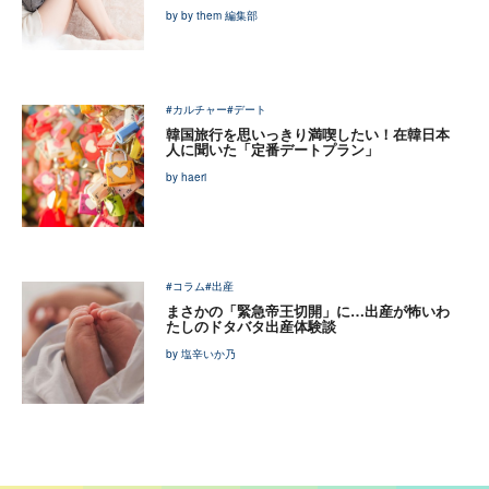
by by them 編集部
#カルチャー
#デート
韓国旅行を思いっきり満喫したい！在韓日本
人に聞いた「定番デートプラン」
by haeri
#コラム
#出産
まさかの「緊急帝王切開」に…出産が怖いわ
たしのドタバタ出産体験談
by 塩辛いか乃