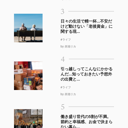
3
日々の生活で精一杯…不安だ
けど動けない「老後資金」に
関する現...
#ライフ
by 赤池リカ
4
引っ越しってこんなにかかる
んだ…知っておきたい予想外
の出費と...
#ライフ
by 赤池リカ
5
働き盛り世代の5割が不満。
節約と幸福感、お金で決まら
ない暮ら...