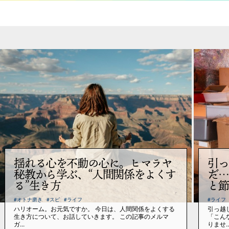
揺れる心を不動の心に。ヒマラヤ
引っ
秘教から学ぶ、“人間関係をよくす
だ…
る”生き方
と節
#オトナ磨き
#スピ
#ライフ
#ライフ
ハリオーム。お元気ですか。 今日は、人間関係をよくする
引っ越
生き方について、お話していきます。 この記事のメルマ
「こん
ガ...
りませ..