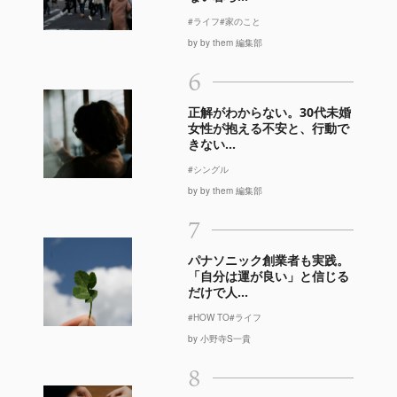
#ライフ
#家のこと
by by them 編集部
6
正解がわからない。30代未婚
女性が抱える不安と、行動で
きない...
#シングル
by by them 編集部
7
パナソニック創業者も実践。
「自分は運が良い」と信じる
だけで人...
#HOW TO
#ライフ
by 小野寺S一貴
8