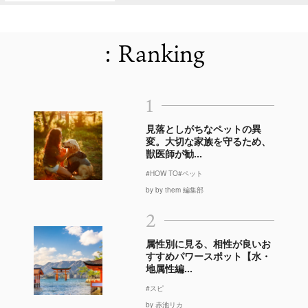
: Ranking
1
見落としがちなペットの異
変。大切な家族を守るため、
獣医師が勧...
#HOW TO
#ペット
by by them 編集部
2
属性別に見る、相性が良いお
すすめパワースポット【水・
地属性編...
#スピ
by 赤池リカ