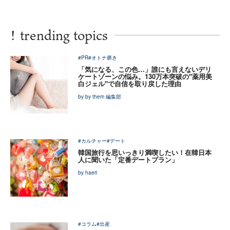
!
trending topics
#PR
#オトナ磨き
「気になる、この色…」誰にも言えないデリ
ケートゾーンの悩み。130万本突破の"薬用美
白ジェル"で自信を取り戻した理由
by by them 編集部
#カルチャー
#デート
韓国旅行を思いっきり満喫したい！在韓日本
人に聞いた「定番デートプラン」
by haeri
#コラム
#出産