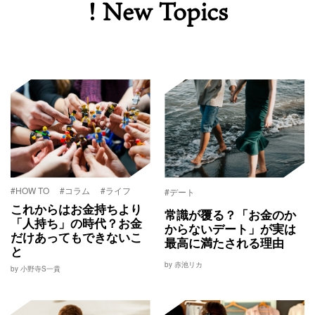
! New Topics
#HOW TO
#コラム
#ライフ
#デート
これからはお金持ちより
常識が覆る？「お金のか
「人持ち」の時代？お金
からないデート」が実は
だけあってもできないこ
最高に満たされる理由
と
by 赤池リカ
by 小野寺S一貴