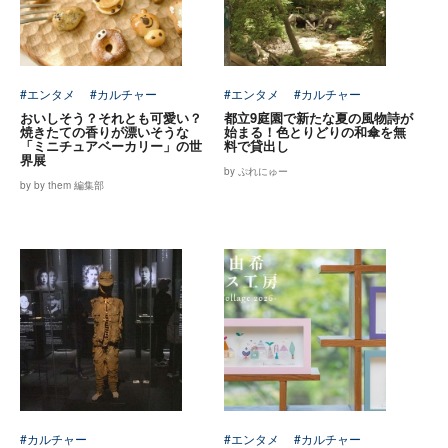
#エンタメ
#カルチャー
#エンタメ
#カルチャー
おいしそう？それとも可愛い？
都立9庭園で新たな夏の風物詩が
焼きたての香りが漂いそうな
始まる！色とりどりの和傘を無
「ミニチュアベーカリー」の世
料で貸出し
界展
by ぷれにゅー
by by them 編集部
#カルチャー
#エンタメ
#カルチャー