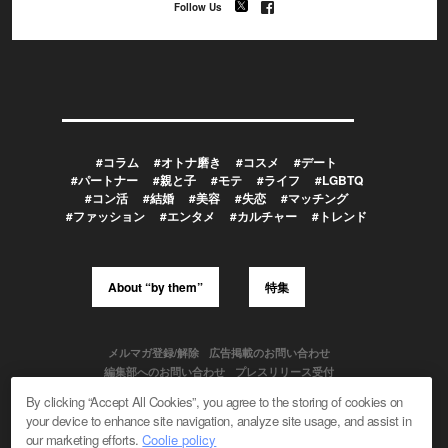
Follow Us
#コラム
#オトナ磨き
#コスメ
#デート
#パートナー
#親と子
#モテ
#ライフ
#LGBTQ
#コン活
#結婚
#美容
#失恋
#マッチング
#ファッション
#エンタメ
#カルチャー
#トレンド
About “by them”
特集
メルマガ登録/解除
広告掲載のお問い合わせ
編集部へのお問い合わせ
プレスリリース受付
メディア利用規約
By clicking “Accept All Cookies”, you agree to the storing of cookies on
your device to enhance site navigation, analyze site usage, and assist in
our marketing efforts.
Coolie policy