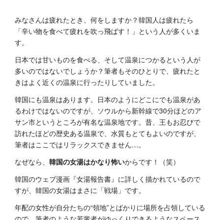
みなさんは疲れたとき、何をしますか？韓国人は疲れたら
「辛い物を食べて疲れを吹っ飛ばす！」という人が多くいま
す。
日本では甘いものを食べる、そして温泉につかるという人が
多いのではないでしょうか？筆者もそのひとりで、疲れたと
きはよく近くの温泉に行ったりしていました。
韓国にも温泉はあります。日本のようにどこにでも温泉があ
るわけではないのですが、ソウルから新幹線で30分ほどのア
サン市というところが有名な温泉地です。昔、王もお忍びで
訪れたほどの歴史ある温泉で、水質もとてもよいのですが、
筆者はここではリラックスできません…。
なぜなら、
韓国の女湯はかなり怖い
からです！（笑）
韓国のウェブ漫画『女湯報告書』に詳しく描かれているので
すが、韓国の女湯はまさに「戦場」です。
年配の女性が自分たちの“領地”とばかりに場所を占領している
ので、筆者のような若輩者がゆっくりできるようなスペース