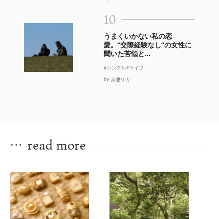
10
うまくいかない私の恋
愛。“交際経験なし”の女性に
聞いた苦悩と...
#シングル
#ライフ
by 赤池リカ
…
read more