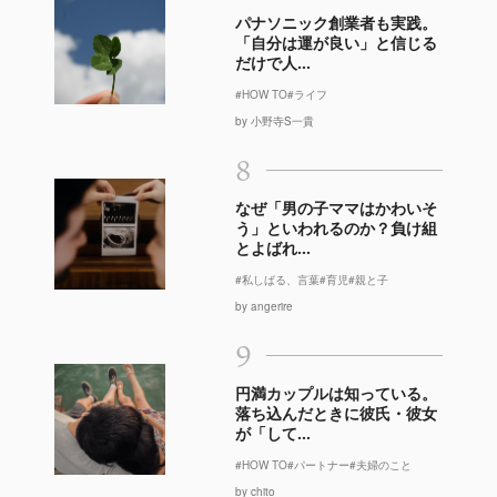
パナソニック創業者も実践。
「自分は運が良い」と信じる
だけで人...
#HOW TO
#ライフ
by 小野寺S一貴
8
なぜ「男の子ママはかわいそ
う」といわれるのか？負け組
とよばれ...
#私しばる、言葉
#育児
#親と子
by angerire
9
円満カップルは知っている。
落ち込んだときに彼氏・彼女
が「して...
#HOW TO
#パートナー
#夫婦のこと
by chito