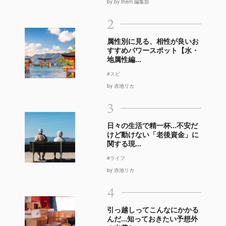
by by them 編集部
2
属性別に見る、相性が良いお
すすめパワースポット【水・
地属性編...
#スピ
by 赤池リカ
3
日々の生活で精一杯…不安だ
けど動けない「老後資金」に
関する現...
#ライフ
by 赤池リカ
4
引っ越しってこんなにかかる
んだ…知っておきたい予想外