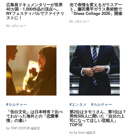
広島発ドキュメンタリーが世界
光で表情を変えるガラスアー
40カ国・1,000作品の頂点へ。
ト。藤田喬平ガラス美術館で
NYフェスティバルでファイナリ
「Glass Collage 2026」開催
ストに！
by ぷれにゅー
by ぷれにゅー
#カルチャー
#エンタメ
#カルチャー
「告白文化」は日本特有？比べ
第2位はタモリさん、第1位は？
てわかった海外との「恋愛事
男性500人に聞いた「自分の上
情」の違い
司になってほしい芸能人」
TOP10
by TRiP EDiTOR 編集部
by by them 編集部