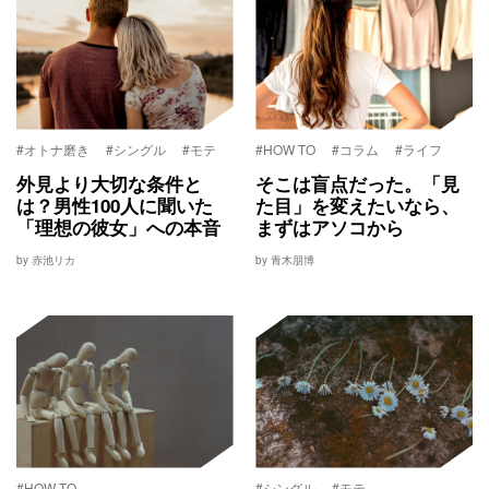
#オトナ磨き
#シングル
#モテ
#HOW TO
#コラム
#ライフ
外見より大切な条件と
そこは盲点だった。「見
は？男性100人に聞いた
た目」を変えたいなら、
「理想の彼女」への本音
まずはアソコから
by 赤池リカ
by 青木朋博
#HOW TO
#シングル
#モテ