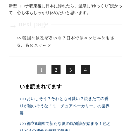
新型コロナ収束後に日本に帰れたら、温泉に“ゆっくり”浸かっ
て、心も体もしっかり休めたいと思います。
next page
→
>> 韓国にはなぜないの？日本ではコンビニにもあ
る、あのスイーツ
1
2
3
4
いま読まれてます
>>>おいしそう？それとも可愛い？焼きたての香
りが漂いそうな「ミニチュアベーカリー」の世界
展
>>>都立9庭園で新たな夏の風物詩が始まる！色と
りどりの和傘を無料で貸出し