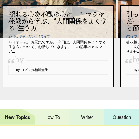
揺れる心を不動の心に。ヒマラヤ
引っ
秘教から学ぶ、“人間関係をよくす
だ…
る”生き方
と節
#オトナ磨き
#スピ
#ライフ
#ライフ
ハリオーム。お元気ですか。 今日は、人間関係をよくする
引っ越
生き方について、お話していきます。 この記事のメルマ
「こん
ガ...
りませ..
“
“
by
b
by ヨグマタ相川圭子
b
New Topics
How To
Writer
Question