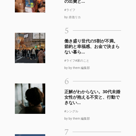
の出費と...
#ライフ
by 赤池リカ
5
働き盛り世代の5割が不満。
節約と幸福感、お金で決まら
ない暮ら...
#ライフ
#家のこと
by by them 編集部
6
正解がわからない。30代未婚
女性が抱える不安と、行動で
きない...
#シングル
by by them 編集部
7