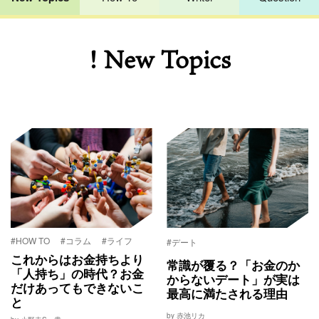
! New Topics
#HOW TO
#コラム
#ライフ
#デート
これからはお金持ちより
常識が覆る？「お金のか
「人持ち」の時代？お金
からないデート」が実は
だけあってもできないこ
最高に満たされる理由
と
by 赤池リカ