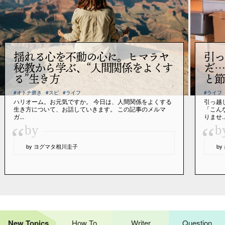
揺れる心を不動の心に。ヒマラヤ
引っ
秘教から学ぶ、“人間関係をよくす
だ…
る”生き方
と節
#オトナ磨き
#スピ
#ライフ
#ライフ
ハリオーム。お元気ですか。 今日は、人間関係をよくする
引っ越
生き方について、お話していきます。 この記事のメルマ
「こん
ガ...
りませ..
“
“
by
b
by ヨグマタ相川圭子
b
New Topics
How To
Writer
Question