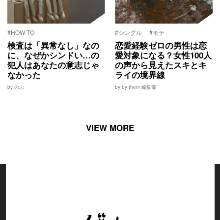
#HOW TO
#シングル
#モテ
検査は「異常なし」なの
恋愛経験ゼロの男性は恋
に、なぜかシンドい…の
愛対象になる？女性100人
犯人はあなたの意志じゃ
の声から見えたスキとキ
なかった
ライの境界線
by のぶ
by by them 編集部
VIEW MORE