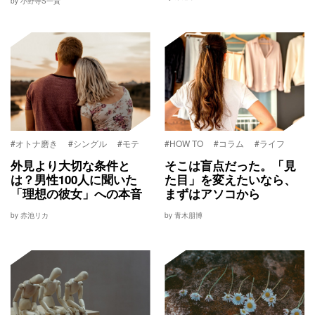
by 小野寺S一貴
#オトナ磨き
#シングル
#モテ
#HOW TO
#コラム
#ライフ
外見より大切な条件と
そこは盲点だった。「見
は？男性100人に聞いた
た目」を変えたいなら、
「理想の彼女」への本音
まずはアソコから
by 赤池リカ
by 青木朋博