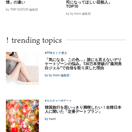
情」の違い
司になってほしい芸能人」
TOP10
by TRiP EDiTOR 編集部
by by them 編集部
!
trending topics
#PR
#オトナ磨き
「気になる、この色…」誰にも言えないデリ
ケートゾーンの悩み。130万本突破の"薬用美
白ジェル"で自信を取り戻した理由
by by them 編集部
#カルチャー
#デート
韓国旅行を思いっきり満喫したい！在韓日本
人に聞いた「定番デートプラン」
by haeri