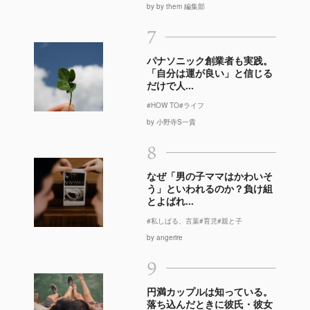
by by them 編集部
7
パナソニック創業者も実践。
「自分は運が良い」と信じる
だけで人...
#HOW TO
#ライフ
by 小野寺S一貴
8
なぜ「男の子ママはかわいそ
う」といわれるのか？負け組
とよばれ...
#私しばる、言葉
#育児
#親と子
by angerire
9
円満カップルは知っている。
落ち込んだときに彼氏・彼女