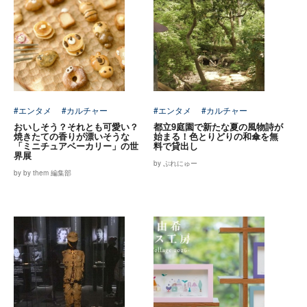
#エンタメ
#カルチャー
#エンタメ
#カルチャー
おいしそう？それとも可愛い？
都立9庭園で新たな夏の風物詩が
焼きたての香りが漂いそうな
始まる！色とりどりの和傘を無
「ミニチュアベーカリー」の世
料で貸出し
界展
by ぷれにゅー
by by them 編集部