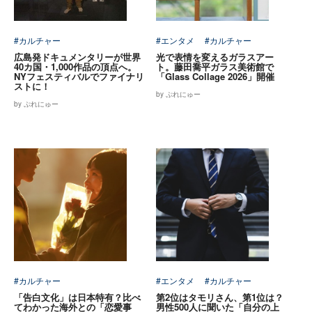
#カルチャー
#エンタメ
#カルチャー
広島発ドキュメンタリーが世界
光で表情を変えるガラスアー
40カ国・1,000作品の頂点へ。
ト。藤田喬平ガラス美術館で
NYフェスティバルでファイナリ
「Glass Collage 2026」開催
ストに！
by ぷれにゅー
by ぷれにゅー
#カルチャー
#エンタメ
#カルチャー
「告白文化」は日本特有？比べ
第2位はタモリさん、第1位は？
てわかった海外との「恋愛事
男性500人に聞いた「自分の上