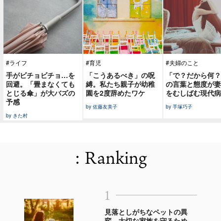
#ライフ
#育児
#夫婦のこと
手がビチョビチョ…を
「こうあるべき」の呪
「で？だから何？
回避。「畳まなくても
縛。私たち親子が幼稚
の言葉と態度が妻
とじる傘」が大バズの
園を2度辞めたワケ
をむしばむ現代病
予感
by 佐藤友美子
by 手塚巧子
by きた村
: Ranking
1
見落としがちなペットの異
変。大切な家族を守るため、