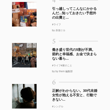
引っ越しってこんなにかかる
んだ…知っておきたい予想外
の出費と...
#ライフ
by 赤池リカ
5
働き盛り世代の5割が不満。
節約と幸福感、お金で決まら
ない暮ら...
#ライフ
#家のこと
by by them 編集部
6
正解がわからない。30代未婚
女性が抱える不安と、行動で
きない...
#シングル