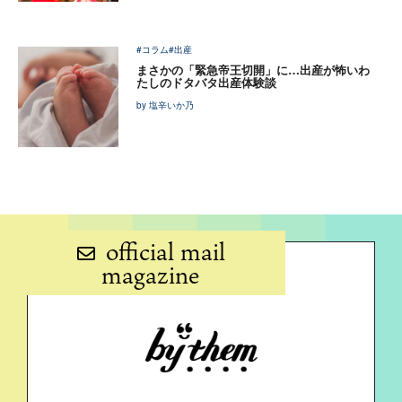
#コラム
#出産
まさかの「緊急帝王切開」に…出産が怖いわ
たしのドタバタ出産体験談
by 塩辛いか乃
official mail
magazine