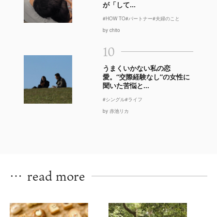
が「して...
#HOW TO
#パートナー
#夫婦のこと
by chito
10
うまくいかない私の恋
愛。“交際経験なし”の女性に
聞いた苦悩と...
#シングル
#ライフ
by 赤池リカ
…
read more