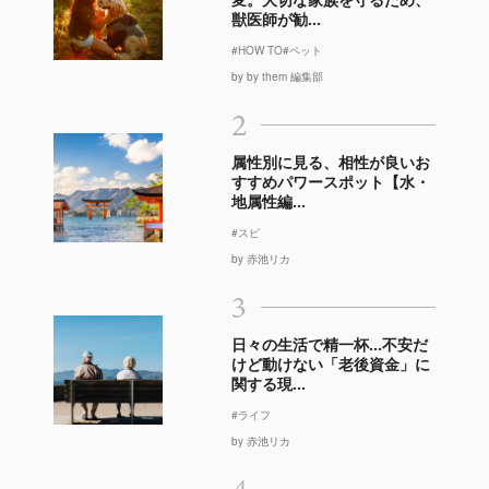
獣医師が勧...
#HOW TO
#ペット
by by them 編集部
2
属性別に見る、相性が良いお
すすめパワースポット【水・
地属性編...
#スピ
by 赤池リカ
3
日々の生活で精一杯…不安だ
けど動けない「老後資金」に
関する現...
#ライフ
by 赤池リカ
4