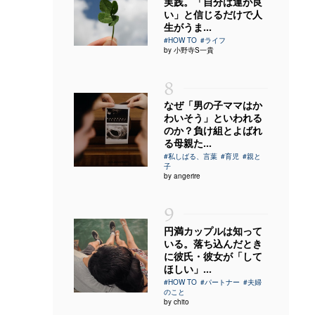
実践。「自分は運が良
い」と信じるだけで人
生がうま...
#HOW TO
#ライフ
by 小野寺S一貴
8
なぜ「男の子ママはか
わいそう」といわれる
のか？負け組とよばれ
る母親た...
#私しばる、言葉
#育児
#親と
子
by angerire
9
円満カップルは知って
いる。落ち込んだとき
に彼氏・彼女が「して
ほしい」...
#HOW TO
#パートナー
#夫婦
のこと
by chito