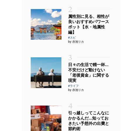
2
属性別に見る、相性が
良いおすすめパワース
ポット【水・地属性
編】
#スピ
by 赤池リカ
3
日々の生活で精一杯…
不安だけど動けない
「老後資金」に関する
現実
#ライフ
by 赤池リカ
4
引っ越しってこんなに
かかるんだ…知ってお
きたい予想外の出費と
節約術