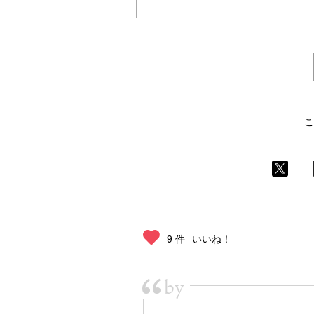
こ
9 件
いいね！
“
by