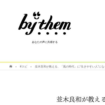
HOT
あなたの声に共感する
あなたの声に共感する
»
#スピ
»
並木良和が教える、「風の時代」に“生きやすい人”になるた
並木良和が教える