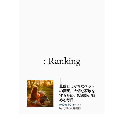
: Ranking
1
見落としがちなペット
の異変。大切な家族を
守るため、獣医師が勧
める毎日...
#HOW TO
#ペット
by by them 編集部