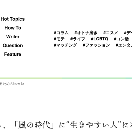
 TOPICS
HOWTO
WRITER
QUESTION
Hot Topics
How To
#コラム
#オトナ磨き
#コスメ
#デ
Writer
#モテ
#ライフ
#LGBTQ
#コン活
#マッチング
#ファッション
#エンタ
Question
Feature
めのhow to
、「風の時代」に“生きやすい人”になる