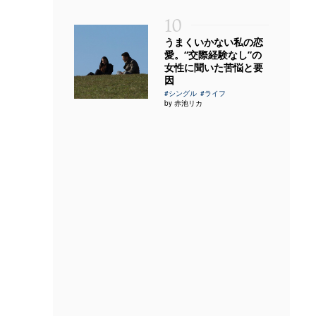
10
うまくいかない私の恋
愛。“交際経験なし”の
女性に聞いた苦悩と要
因
#シングル
#ライフ
by 赤池リカ