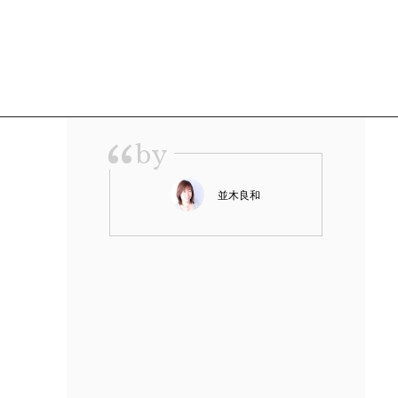
“
by
並木良和