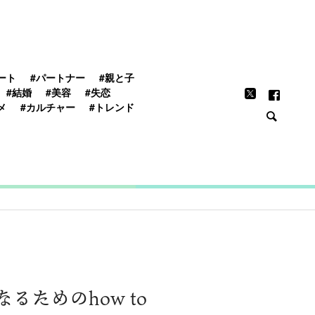
FEATURE
ート
#パートナー
#親と子
#結婚
#美容
#失恋
メ
#カルチャー
#トレンド
ためのhow to