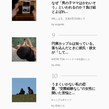
なぜ「男の子ママはかわいそ
う」といわれるのか？負け組
とよばれ...
#私しばる、言葉
#育児
#親と子
by angerire
9
円満カップルは知っている。
落ち込んだときに彼氏・彼女
が「して...
#HOW TO
#パートナー
#夫婦のこと
by chito
10
うまくいかない私の恋
愛。“交際経験なし”の女性に
聞いた苦悩と...
#シングル
#ライフ
by 赤池リカ