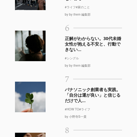
#ライフ
#家のこと
by by them 編集部
6
正解がわからない。30代未婚
女性が抱える不安と、行動で
きない...
#シングル
by by them 編集部
7
パナソニック創業者も実践。
「自分は運が良い」と信じる
だけで人...
#HOW TO
#ライフ
by 小野寺S一貴
8