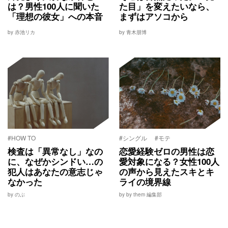
は？男性100人に聞いた
た目」を変えたいなら、
「理想の彼女」への本音
まずはアソコから
by 赤池リカ
by 青木朋博
#HOW TO
#シングル
#モテ
検査は「異常なし」なの
恋愛経験ゼロの男性は恋
に、なぜかシンドい…の
愛対象になる？女性100人
犯人はあなたの意志じゃ
の声から見えたスキとキ
なかった
ライの境界線
by のぶ
by by them 編集部