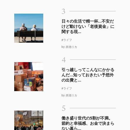
3
日々の生活で精一杯…不安だ
けど動けない「老後資金」に
関する現...
#ライフ
by 赤池リカ
4
引っ越しってこんなにかかる
んだ…知っておきたい予想外
の出費と...
#ライフ
by 赤池リカ
5
働き盛り世代の5割が不満。
節約と幸福感、お金で決まら
ない暮ら...