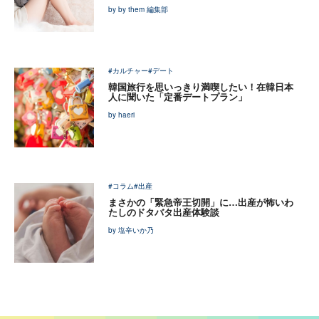
by by them 編集部
#カルチャー
#デート
韓国旅行を思いっきり満喫したい！在韓日本
人に聞いた「定番デートプラン」
by haeri
#コラム
#出産
まさかの「緊急帝王切開」に…出産が怖いわ
たしのドタバタ出産体験談
by 塩辛いか乃