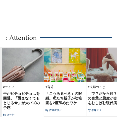
: Attention
#ライフ
#育児
#夫婦のこと
手がビチョビチョ…を
「こうあるべき」の呪
「で？だから何？
回避。「畳まなくても
縛。私たち親子が幼稚
の言葉と態度が妻
とじる傘」が大バズの
園を2度辞めたワケ
をむしばむ現代病
予感
by 佐藤友美子
by 手塚巧子
by きた村