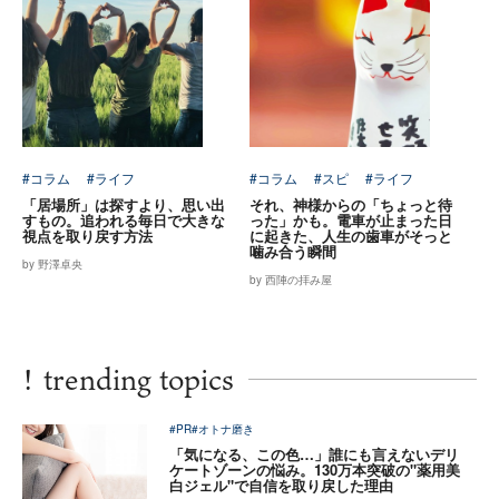
#コラム
#ライフ
#コラム
#スピ
#ライフ
「居場所」は探すより、思い出
それ、神様からの「ちょっと待
すもの。追われる毎日で大きな
った」かも。電車が止まった日
視点を取り戻す方法
に起きた、人生の歯車がそっと
噛み合う瞬間
by 野澤卓央
by 西陣の拝み屋
!
trending topics
#PR
#オトナ磨き
「気になる、この色…」誰にも言えないデリ
ケートゾーンの悩み。130万本突破の"薬用美
白ジェル"で自信を取り戻した理由