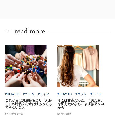
…
read more
#HOW TO
#コラム
#ライフ
#HOW TO
#コラム
#ライフ
これからはお金持ちより「人持
そこは盲点だった。「見た目」
ち」の時代？お金だけあっても
を変えたいなら、まずはアソコ
できないこと
から
by 小野寺S一貴
by 青木朋博