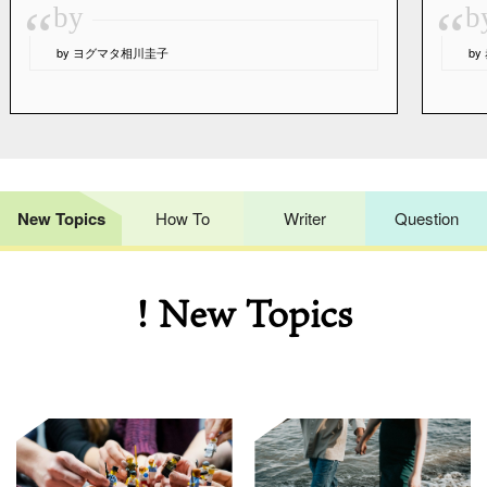
“
“
by
b
by ヨグマタ相川圭子
b
New Topics
How To
Writer
Question
! New Topics