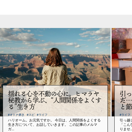
揺れる心を不動の心に。ヒマラヤ
引っ
秘教から学ぶ、“人間関係をよくす
だ…
る”生き方
と節
#オトナ磨き
#スピ
#ライフ
#ライフ
ハリオーム。お元気ですか。 今日は、人間関係をよくする
引っ越
生き方について、お話していきます。 この記事のメルマ
「こん
ガ...
りませ..