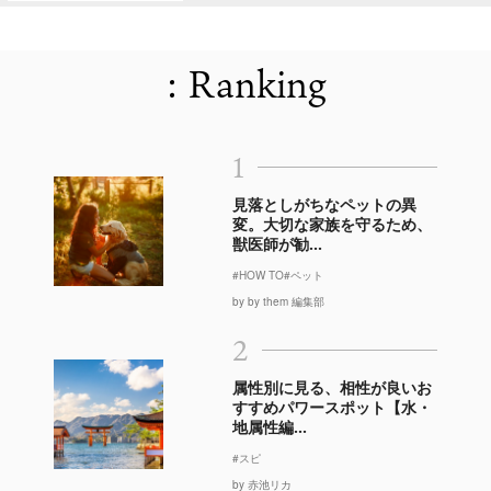
: Ranking
1
見落としがちなペットの異
変。大切な家族を守るため、
獣医師が勧...
#HOW TO
#ペット
by by them 編集部
2
属性別に見る、相性が良いお
すすめパワースポット【水・
地属性編...
#スピ
by 赤池リカ