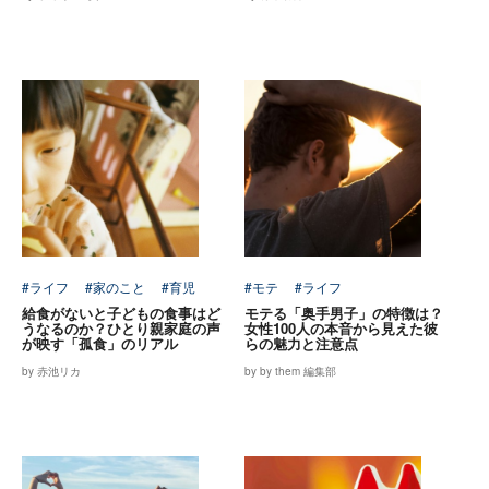
#ライフ
#家のこと
#育児
#モテ
#ライフ
給食がないと子どもの食事はど
モテる「奥手男子」の特徴は？
うなるのか？ひとり親家庭の声
女性100人の本音から見えた彼
が映す「孤食」のリアル
らの魅力と注意点
by 赤池リカ
by by them 編集部