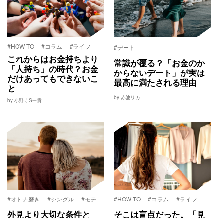
#HOW TO
#コラム
#ライフ
#デート
これからはお金持ちより
常識が覆る？「お金のか
「人持ち」の時代？お金
からないデート」が実は
だけあってもできないこ
最高に満たされる理由
と
by 赤池リカ
by 小野寺S一貴
#オトナ磨き
#シングル
#モテ
#HOW TO
#コラム
#ライフ
外見より大切な条件と
そこは盲点だった。「見