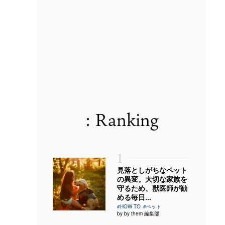
: Ranking
1
見落としがちなペット
の異変。大切な家族を
守るため、獣医師が勧
める毎日...
#HOW TO
#ペット
by by them 編集部