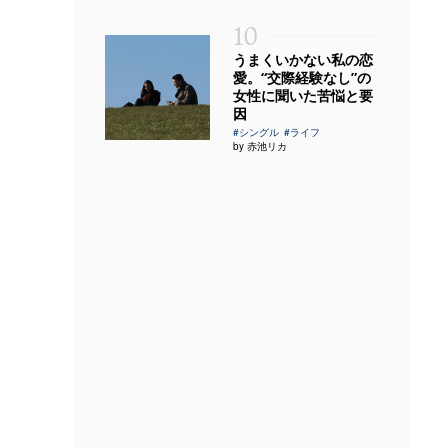
10
うまくいかない私の恋
愛。“交際経験なし”の
女性に聞いた苦悩と要
因
#シングル
#ライフ
by 赤池リカ