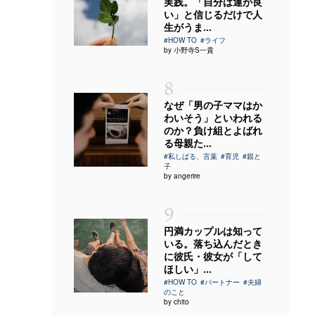
実践。「自分は運が良
い」と信じるだけで人
生がうま...
#HOW TO
#ライフ
by 小野寺S一貴
8
なぜ「男の子ママはか
わいそう」といわれる
のか？負け組とよばれ
る母親た...
#私しばる、言葉
#育児
#親と
子
by angerire
9
円満カップルは知って
いる。落ち込んだとき
に彼氏・彼女が「して
ほしい」...
#HOW TO
#パートナー
#夫婦
のこと
by chito