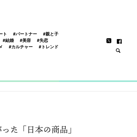
FEATURE
ート
#パートナー
#親と子
#結婚
#美容
#失恋
メ
#カルチャー
#トレンド
がった「日本の商品」