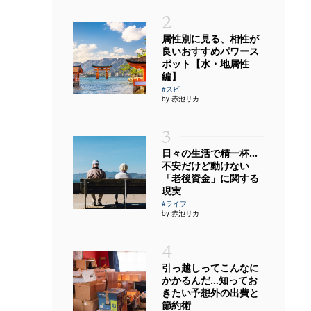
2
属性別に見る、相性が
良いおすすめパワース
ポット【水・地属性
編】
#スピ
by 赤池リカ
3
日々の生活で精一杯…
不安だけど動けない
「老後資金」に関する
現実
#ライフ
by 赤池リカ
4
引っ越しってこんなに
かかるんだ…知ってお
きたい予想外の出費と
節約術