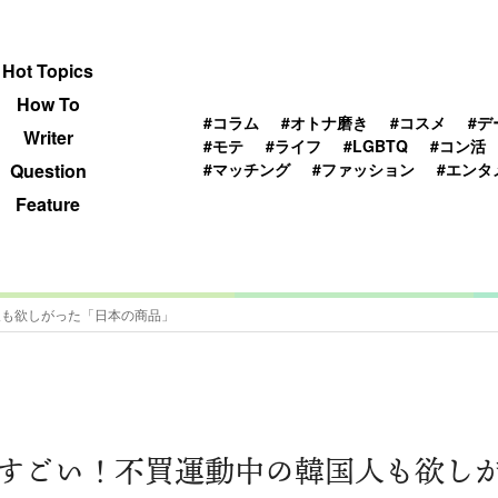
 TOPICS
HOWTO
WRITER
QUESTION
Hot Topics
How To
#コラム
#オトナ磨き
#コスメ
#デ
Writer
#モテ
#ライフ
#LGBTQ
#コン活
#マッチング
#ファッション
#エンタ
Question
Feature
人も欲しがった「日本の商品」
すごい！不買運動中の韓国人も欲し