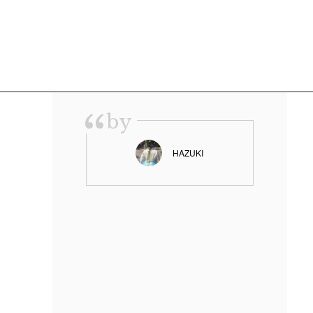
“
by
HAZUKI