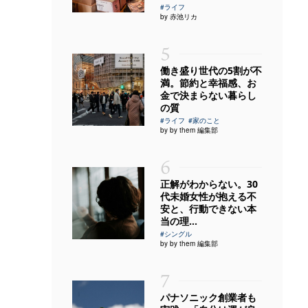
#ライフ
by 赤池リカ
5
働き盛り世代の5割が不
満。節約と幸福感、お
金で決まらない暮らし
の質
#ライフ
#家のこと
by by them 編集部
6
正解がわからない。30
代未婚女性が抱える不
安と、行動できない本
当の理...
#シングル
by by them 編集部
7
パナソニック創業者も