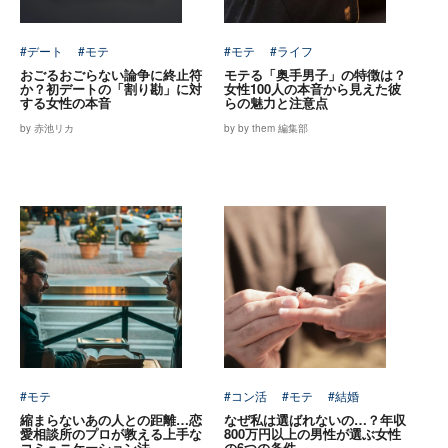
#デート
#モテ
#モテ
#ライフ
おごるおごらない論争に終止符
モテる「奥手男子」の特徴は？
か？初デートの「割り勘」に対
女性100人の本音から見えた彼
する女性の本音
らの魅力と注意点
by 赤池リカ
by by them 編集部
#モテ
#コン活
#モテ
#結婚
縮まらないあの人との距離…恋
なぜ私は選ばれないの…？年収
愛相談所のプロが教える上手な
800万円以上の男性が選ぶ女性
コミュニケーション法
の6つの条件