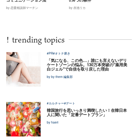
by 恋愛相談師マーチン
by 赤池リカ
!
trending topics
#PR
#オトナ磨き
「気になる、この色…」誰にも言えないデリ
ケートゾーンの悩み。130万本突破の"薬用美
白ジェル"で自信を取り戻した理由
by by them 編集部
#カルチャー
#デート
韓国旅行を思いっきり満喫したい！在韓日本
人に聞いた「定番デートプラン」
by haeri