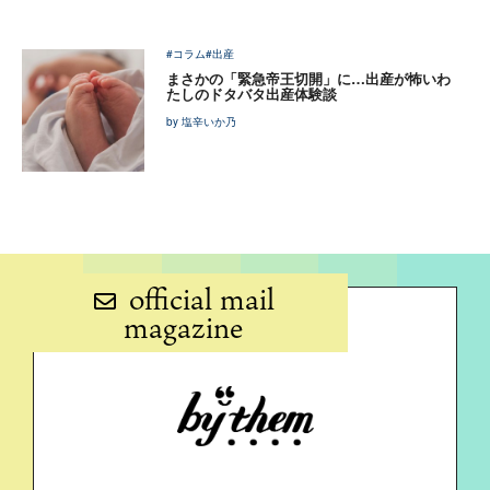
#コラム
#出産
まさかの「緊急帝王切開」に…出産が怖いわ
たしのドタバタ出産体験談
by 塩辛いか乃
official mail
magazine