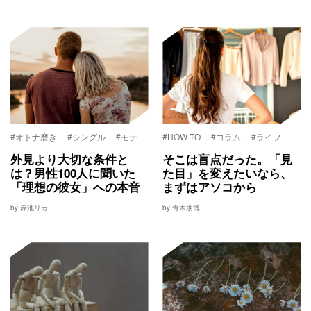
#オトナ磨き
#シングル
#モテ
#HOW TO
#コラム
#ライフ
外見より大切な条件と
そこは盲点だった。「見
は？男性100人に聞いた
た目」を変えたいなら、
「理想の彼女」への本音
まずはアソコから
by 赤池リカ
by 青木朋博