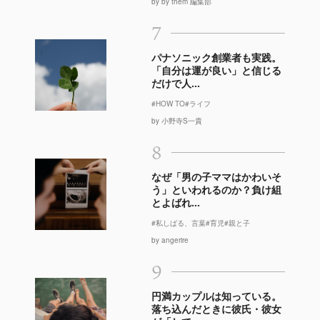
by by them 編集部
7
パナソニック創業者も実践。
「自分は運が良い」と信じる
だけで人...
#HOW TO
#ライフ
by 小野寺S一貴
8
なぜ「男の子ママはかわいそ
う」といわれるのか？負け組
とよばれ...
#私しばる、言葉
#育児
#親と子
by angerire
9
円満カップルは知っている。
落ち込んだときに彼氏・彼女