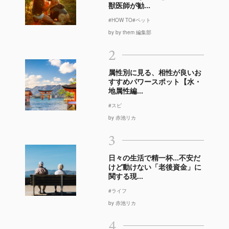
獣医師が勧...
#HOW TO
#ペット
by by them 編集部
2
属性別に見る、相性が良いお
すすめパワースポット【水・
地属性編...
#スピ
by 赤池リカ
3
日々の生活で精一杯…不安だ
けど動けない「老後資金」に
関する現...
#ライフ
by 赤池リカ
4