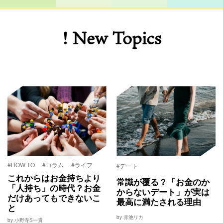
! New Topics
#HOW TO
#コラム
#ライフ
#デート
これからはお金持ちより
常識が覆る？「お金のか
「人持ち」の時代？お金
からないデート」が実は
だけあってもできないこ
最高に満たされる理由
と
by 赤池リカ
by 小野寺S一貴