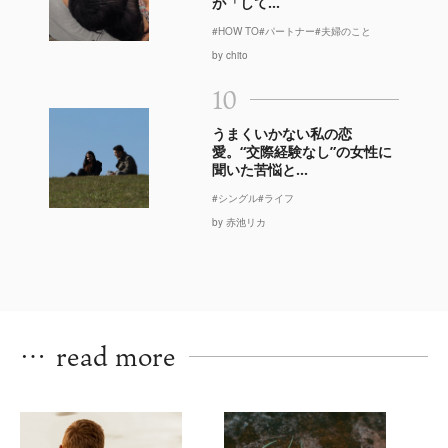
が「して...
#HOW TO
#パートナー
#夫婦のこと
by chito
10
うまくいかない私の恋
愛。“交際経験なし”の女性に
聞いた苦悩と...
#シングル
#ライフ
by 赤池リカ
…
read more