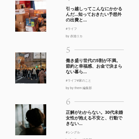
引っ越しってこんなにかかる
んだ…知っておきたい予想外
の出費と...
#ライフ
by 赤池リカ
5
働き盛り世代の5割が不満。
節約と幸福感、お金で決まら
ない暮ら...
#ライフ
#家のこと
by by them 編集部
6
正解がわからない。30代未婚
女性が抱える不安と、行動で
きない...
#シングル