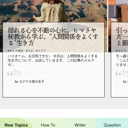
揺れる心を不動の心に。ヒマラヤ
引っ
秘教から学ぶ、“人間関係をよくす
だ…
る”生き方
と節
#オトナ磨き
#スピ
#ライフ
#ライフ
ハリオーム。お元気ですか。 今日は、人間関係をよくする
引っ越
生き方について、お話していきます。 この記事のメルマ
「こん
ガ...
りませ..
“
“
by
b
by ヨグマタ相川圭子
b
New Topics
How To
Writer
Question