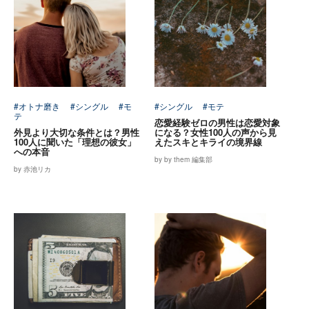
#オトナ磨き
#シングル
#モ
#シングル
#モテ
テ
恋愛経験ゼロの男性は恋愛対象
外見より大切な条件とは？男性
になる？女性100人の声から見
100人に聞いた「理想の彼女」
えたスキとキライの境界線
への本音
by by them 編集部
by 赤池リカ