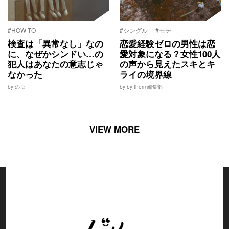
#HOW TO
#シングル
#モテ
検査は「異常なし」なの
恋愛経験ゼロの男性は恋
に、なぜかシンドい…の
愛対象になる？女性100人
犯人はあなたの意志じゃ
の声から見えたスキとキ
なかった
ライの境界線
by のぶ
by by them 編集部
VIEW MORE