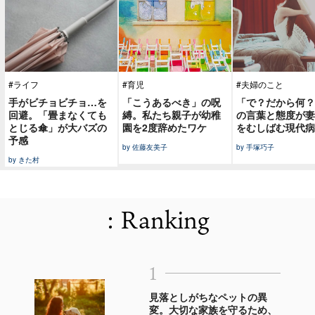
#ライフ
#育児
#夫婦のこと
手がビチョビチョ…を
「こうあるべき」の呪
「で？だから何？
回避。「畳まなくても
縛。私たち親子が幼稚
の言葉と態度が妻
とじる傘」が大バズの
園を2度辞めたワケ
をむしばむ現代病
予感
by 佐藤友美子
by 手塚巧子
by きた村
: Ranking
1
見落としがちなペットの異
変。大切な家族を守るため、