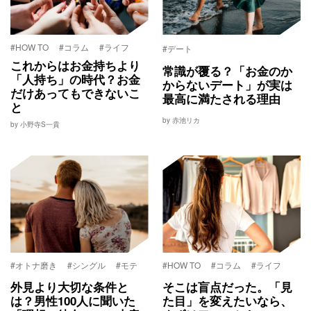
#HOW TO
#コラム
#ライフ
#デート
これからはお金持ちより
常識が覆る？「お金のか
「人持ち」の時代？お金
からないデート」が実は
だけあってもできないこ
最高に満たされる理由
と
by 赤池リカ
by 小野寺S一貴
#オトナ磨き
#シングル
#モテ
#HOW TO
#コラム
#ライフ
外見より大切な条件と
そこは盲点だった。「見
は？男性100人に聞いた
た目」を変えたいなら、