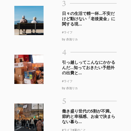
3
日々の生活で精一杯…不安だ
けど動けない「老後資金」に
関する現...
#ライフ
by 赤池リカ
4
引っ越しってこんなにかかる
んだ…知っておきたい予想外
の出費と...
#ライフ
by 赤池リカ
5
働き盛り世代の5割が不満。
節約と幸福感、お金で決まら
ない暮ら...
#ライフ
#家のこと