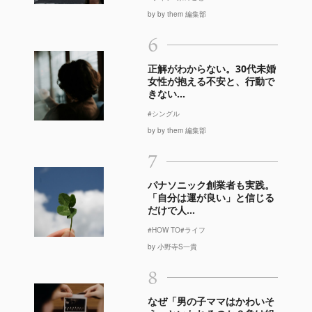
by by them 編集部
6
正解がわからない。30代未婚
女性が抱える不安と、行動で
きない...
#シングル
by by them 編集部
7
パナソニック創業者も実践。
「自分は運が良い」と信じる
だけで人...
#HOW TO
#ライフ
by 小野寺S一貴
8
なぜ「男の子ママはかわいそ