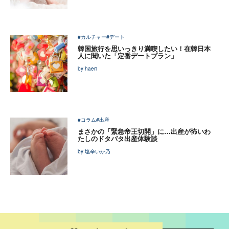
#カルチャー
#デート
韓国旅行を思いっきり満喫したい！在韓日本
人に聞いた「定番デートプラン」
by haeri
#コラム
#出産
まさかの「緊急帝王切開」に…出産が怖いわ
たしのドタバタ出産体験談
by 塩辛いか乃