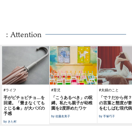
: Attention
#ライフ
#育児
#夫婦のこと
手がビチョビチョ…を
「こうあるべき」の呪
「で？だから何？
回避。「畳まなくても
縛。私たち親子が幼稚
の言葉と態度が妻
とじる傘」が大バズの
園を2度辞めたワケ
をむしばむ現代病
予感
by 佐藤友美子
by 手塚巧子
by きた村