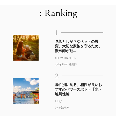
: Ranking
1
見落としがちなペットの異
変。大切な家族を守るため、
獣医師が勧...
#HOW TO
#ペット
by by them 編集部
2
属性別に見る、相性が良いお
すすめパワースポット【水・
地属性編...
#スピ
by 赤池リカ