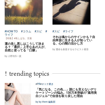
#HOW TO
#コラム
#スピ
#
#スピ
#ライフ
ライフ
それは魂からのサインかも？自
【特集】#私しばる、言葉
由奔放に生きる人が知ってい
る、心の闇の活かし方
運の良し悪しはこうして決ま
る？「選択」上手なあの人が、
by 運命を創造するセラピスト紫音
自然と使ってる「口癖」
by 小野寺S一貴
!
trending topics
#PR
#オトナ磨き
「気になる、この色…」誰にも言えないデリ
ケートゾーンの悩み。130万本突破の"薬用美
白ジェル"で自信を取り戻した理由
by by them 編集部