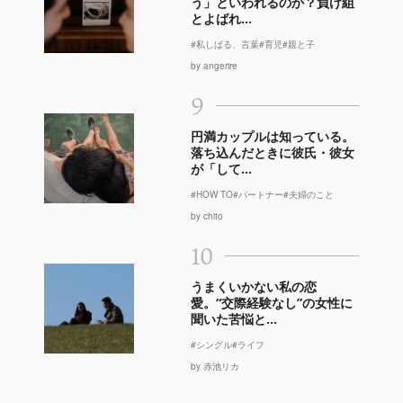
う」といわれるのか？負け組
とよばれ...
#私しばる、言葉
#育児
#親と子
by angerire
9
円満カップルは知っている。
落ち込んだときに彼氏・彼女
が「して...
#HOW TO
#パートナー
#夫婦のこと
by chito
10
うまくいかない私の恋
愛。“交際経験なし”の女性に
聞いた苦悩と...
#シングル
#ライフ
by 赤池リカ