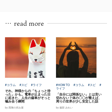
…
read more
#コラム
#スピ
#ライフ
#HOW TO
#コラム
#スピ
#
ライフ
それ、神様からの「ちょっと待
った」かも。電車が止まった日
「自分には関係ない」とは言い
に起きた、人生の歯車がそっと
切れない？体の〇〇が整えば、
噛み合う瞬間
周りの世界が少し安定した話
by 西陣の拝み屋
by 服部 みれい