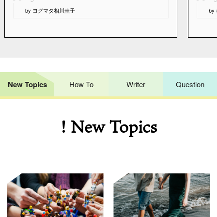
“
“
by ヨグマタ相川圭子
b
New Topics
How To
Writer
Question
! New Topics