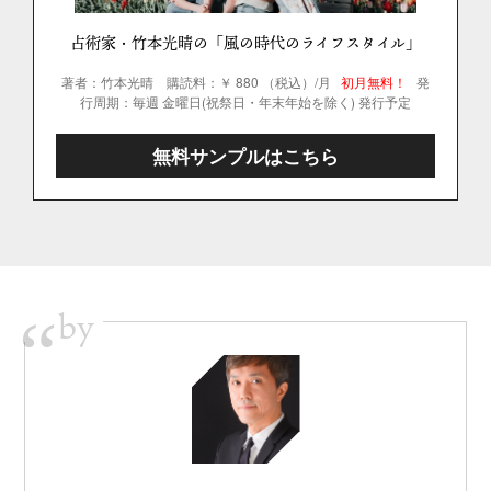
占術家・竹本光晴の「風の時代のライフスタイル」
著者：竹本光晴
購読料：￥ 880 （税込）/月
初月無料！
発
行周期：毎週 金曜日(祝祭日・年末年始を除く) 発行予定
無料サンプルはこちら
by
“