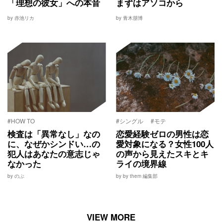
「理想の彼女」への本音
まずはアソコから
by 赤池リカ
by 青木朋博
#HOW TO
#シングル
#モテ
検査は「異常なし」なの
恋愛経験ゼロの男性は恋
に、なぜかシンドい…の
愛対象になる？女性100人
犯人はあなたの意志じゃ
の声から見えたスキとキ
なかった
ライの境界線
by のぶ
by by them 編集部
VIEW MORE