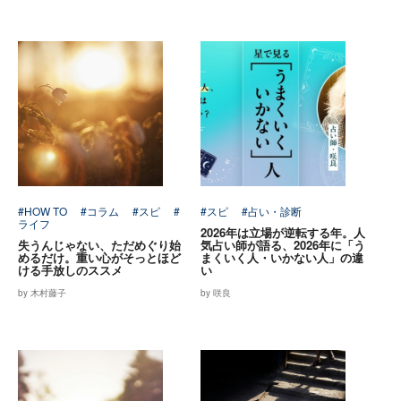
#HOW TO
#コラム
#スピ
#
#スピ
#占い・診断
ライフ
2026年は立場が逆転する年。人
失うんじゃない、ただめぐり始
気占い師が語る、2026年に「う
めるだけ。重い心がそっとほど
まくいく人・いかない人」の違
ける手放しのススメ
い
by 木村藤子
by 咲良