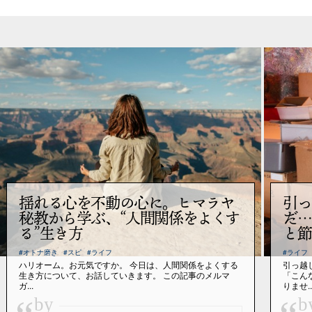
揺れる心を不動の心に。ヒマラヤ
引っ
秘教から学ぶ、“人間関係をよくす
だ…
る”生き方
と節
#オトナ磨き
#スピ
#ライフ
#ライフ
ハリオーム。お元気ですか。 今日は、人間関係をよくする
引っ越
生き方について、お話していきます。 この記事のメルマ
「こん
ガ...
りませ..
by
b