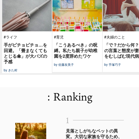
#ライフ
#育児
#夫婦のこと
手がビチョビチョ…を
「こうあるべき」の呪
「で？だから何？
回避。「畳まなくても
縛。私たち親子が幼稚
の言葉と態度が妻
とじる傘」が大バズの
園を2度辞めたワケ
をむしばむ現代病
予感
by 佐藤友美子
by 手塚巧子
by きた村
: Ranking
1
見落としがちなペットの異
変。大切な家族を守るため、