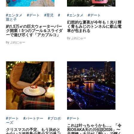
#エンタメ
#デート
#育児
#
#エンタメ
#デート
親と子
幻想的な夏夜が今年も！光り輝
約1.5万㎡の巨大ウォーターパー
く青もみじのトンネルに叡山電
ク開業！5つのプール＆スライダ
車が包まれる
ーで遊び尽くす「アカプルコ」
by ぷれにゅー
by ぷれにゅー
#デート
#パートナー
#プロポ
#デート
ーズ
これは叶っちゃうかも…。「令
クリスマスの予定、もう決めと
和OSAKA天の川伝説2026」〜
かない？淡路島の星の下で過ご
天満橋・大川が「願い」で輝く