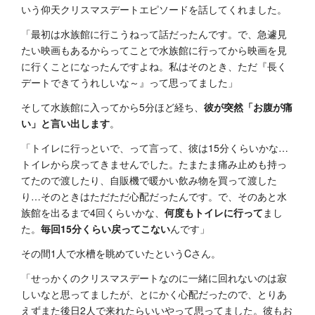
いう仰天クリスマスデートエピソードを話してくれました。
「最初は水族館に行こうねって話だったんです。で、急遽見
たい映画もあるからってことで水族館に行ってから映画を見
に行くことになったんですよね。私はそのとき、ただ『長く
デートできてうれしいな～』って思ってました」
そして水族館に入ってから5分ほど経ち、
彼が突然「お腹が痛
い」と言い出します
。
「トイレに行っといで、って言って、彼は15分くらいかな…
トイレから戻ってきませんでした。たまたま痛み止めも持っ
てたので渡したり、自販機で暖かい飲み物を買って渡した
り…そのときはただただ心配だったんです。で、そのあと水
族館を出るまで4回くらいかな、
何度もトイレに行って
まし
た。
毎回15分くらい戻ってこない
んです」
その間1人で水槽を眺めていたというCさん。
「せっかくのクリスマスデートなのに一緒に回れないのは寂
しいなと思ってましたが、とにかく心配だったので、とりあ
えずまた後日2人で来れたらいいやって思ってました。彼もお