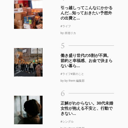
引っ越しってこんなにかかる
んだ…知っておきたい予想外
の出費と...
#ライフ
by 赤池リカ
5
働き盛り世代の5割が不満。
節約と幸福感、お金で決まら
ない暮ら...
#ライフ
#家のこと
by by them 編集部
6
正解がわからない。30代未婚
女性が抱える不安と、行動で
きない...
#シングル