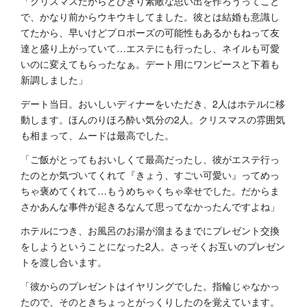
「クリスマスだからとびきり素敵な思い出を作ろうってこと
で、かなり前からウキウキしてました。彼とは結婚も意識し
てたから、早いけどプロポーズの可能性もあるかもねって友
達と盛り上がっていて…エステにも行ったし、ネイルも可愛
いのに変えてもらったなぁ。デート用にワンピースと下着も
新調しました」
デート当日。おいしいディナーをいただき、2人はホテルに移
動します。ほんのりほろ酔い気分の2人。クリスマスの雰囲気
も相まって、ムードは最高でした。
「ご飯がとってもおいしくて最高だったし、彼がエステ行っ
たのとか気づいてくれて『きょう、すごい可愛い』ってめっ
ちゃ褒めてくれて…もうめちゃくちゃ幸せでした。だからま
さかあんな事件が起きるなんて思ってなかったんですよね」
ホテルにつき、お風呂のお湯が溜まるまでにプレゼント交換
をしようということになった2人。さっそくお互いのプレゼン
トを渡し合います。
「彼からのプレゼントはイヤリングでした。指輪じゃなかっ
たので、そのときちょっとがっくりしたのを覚えています。