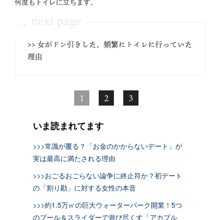
何度もトイレに立ちます。
next page
→
>> 女がドン引きした、頻繁にトイレに行っていた
理由
1
2
3
いま読まれてます
>>>常識が覆る？「お金のかからないデート」が
実は最高に満たされる理由
>>>おごるおごらない論争に終止符か？初デート
の「割り勘」に対する女性の本音
>>>約1.5万㎡の巨大ウォーターパーク開業！5つ
のプール＆スライダーで遊び尽くす「アカプル