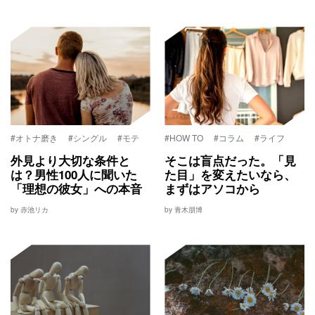
#オトナ磨き
#シングル
#モテ
#HOW TO
#コラム
#ライフ
外見より大切な条件と
そこは盲点だった。「見
は？男性100人に聞いた
た目」を変えたいなら、
「理想の彼女」への本音
まずはアソコから
by 赤池リカ
by 青木朋博