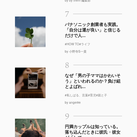
by by them 編集部
7
パナソニック創業者も実践。
「自分は運が良い」と信じる
だけで人...
#HOW TO
#ライフ
by 小野寺S一貴
8
なぜ「男の子ママはかわいそ
う」といわれるのか？負け組
とよばれ...
#私しばる、言葉
#育児
#親と子
by angerire
9
円満カップルは知っている。
落ち込んだときに彼氏・彼女