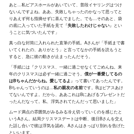
あと…私ピアスホールがあいていて、普段イヤリングはつけ
ないんですよね。ああ、失敗しちゃったのかなって思ってと
りあえず何も指摘せずに喜んでました。でも…そのあと、袋
の底に入っていた手紙を見て『
失敗したわけじゃない
』とい
うことに気づいたんです」
真っ白な封筒に入れられた直筆の手紙。Aさんが「手紙まで書
いてくれたの、ありがとう」と言ってなかの手紙を読もうと
すると、急に彼の動きが止まったんだそう。
「手紙には『クリスマス、一緒に過ごせなくてごめんね。来
年のクリスマスは必ず一緒に過ごそう。
僕が一番愛してるの
はBちゃんだからね。愛してるよ
』って書いてあったんです。
Bちゃんっていうのは…
私の親友の名前
です。Bはピアスあけ
てないんですよ。だから、ああこれはBにあげるプレゼントだ
ったんだなって。私、浮気されてたんだって思いました」
ムード満点の雰囲気がみるみる冷え切っていくのを感じたと
いうAさん。結局クリスマスデートは中断、後日Bさんを交え
た話し合いで彼は浮気を認め、Aさんはきっぱり別れを告げた
といいます。