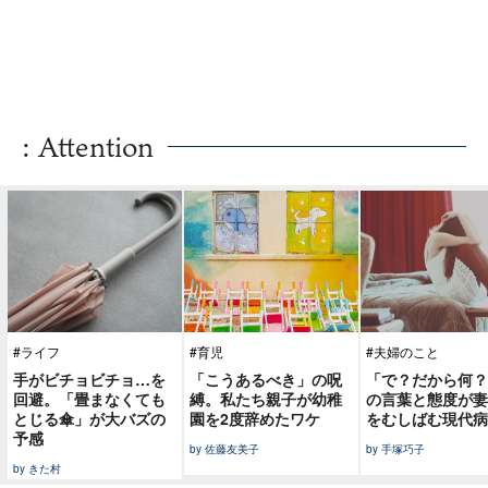
: Attention
#ライフ
#育児
#夫婦のこと
手がビチョビチョ…を
「こうあるべき」の呪
「で？だから何？
回避。「畳まなくても
縛。私たち親子が幼稚
の言葉と態度が妻
とじる傘」が大バズの
園を2度辞めたワケ
をむしばむ現代病
予感
by 佐藤友美子
by 手塚巧子
by きた村