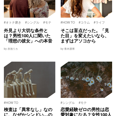
#オトナ磨き
#シングル
#モテ
#HOW TO
#コラム
#ライフ
外見より大切な条件と
そこは盲点だった。「見
は？男性100人に聞いた
た目」を変えたいなら、
「理想の彼女」への本音
まずはアソコから
by 赤池リカ
by 青木朋博
#HOW TO
#シングル
#モテ
検査は「異常なし」なの
恋愛経験ゼロの男性は恋
に、なぜかシンドい…の
愛対象になる？女性100人