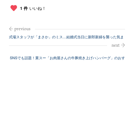
1 件
いいね！
式場スタッフが「まさか」のミス…結婚式当日に新郎新婦を襲った気ま
ずすぎる事...
SNSでも話題！業スー「お肉屋さんの牛豚焼き上げハンバーグ」のおす
すめアレ...