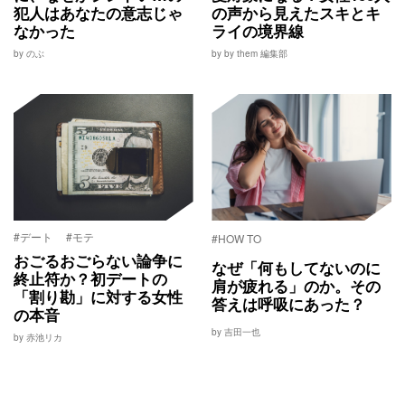
犯人はあなたの意志じゃ
の声から見えたスキとキ
なかった
ライの境界線
by のぶ
by by them 編集部
#デート
#モテ
#HOW TO
おごるおごらない論争に
なぜ「何もしてないのに
終止符か？初デートの
肩が疲れる」のか。その
「割り勘」に対する女性
答えは呼吸にあった？
の本音
by 吉田一也
by 赤池リカ