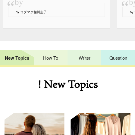
“
“
by
b
by ヨグマタ相川圭子
b
New Topics
How To
Writer
Question
! New Topics