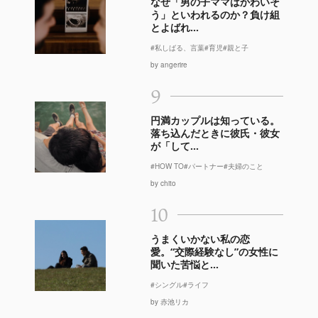
なぜ「男の子ママはかわいそ
う」といわれるのか？負け組
とよばれ...
#私しばる、言葉
#育児
#親と子
by angerire
9
円満カップルは知っている。
落ち込んだときに彼氏・彼女
が「して...
#HOW TO
#パートナー
#夫婦のこと
by chito
10
うまくいかない私の恋
愛。“交際経験なし”の女性に
聞いた苦悩と...
#シングル
#ライフ
by 赤池リカ