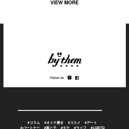
VIEW MORE
Follow Us
#コラム
#オトナ磨き
#コスメ
#デート
#パートナー
#親と子
#モテ
#ライフ
#LGBTQ