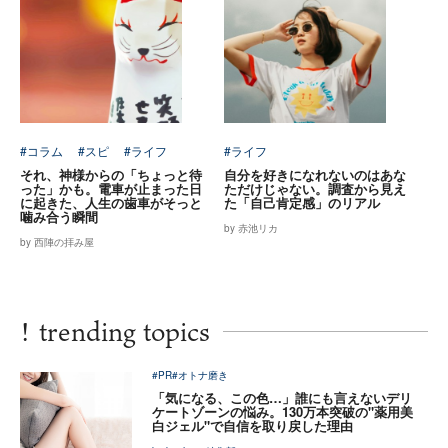
#コラム
#スピ
#ライフ
#ライフ
それ、神様からの「ちょっと待
自分を好きになれないのはあな
った」かも。電車が止まった日
ただけじゃない。調査から見え
に起きた、人生の歯車がそっと
た「自己肯定感」のリアル
噛み合う瞬間
by 赤池リカ
by 西陣の拝み屋
!
trending topics
#PR
#オトナ磨き
「気になる、この色…」誰にも言えないデリ
ケートゾーンの悩み。130万本突破の"薬用美
白ジェル"で自信を取り戻した理由