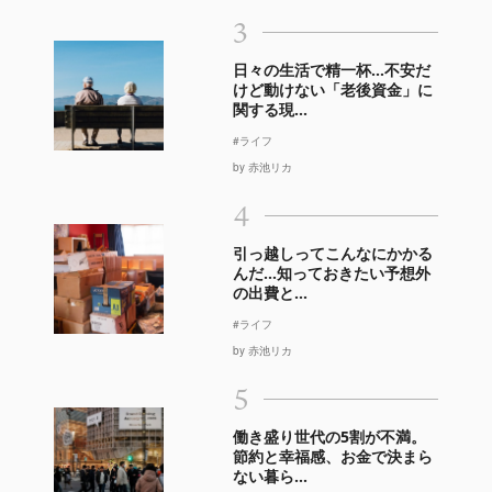
3
日々の生活で精一杯…不安だ
けど動けない「老後資金」に
関する現...
#ライフ
by 赤池リカ
4
引っ越しってこんなにかかる
んだ…知っておきたい予想外
の出費と...
#ライフ
by 赤池リカ
5
働き盛り世代の5割が不満。
節約と幸福感、お金で決まら
ない暮ら...