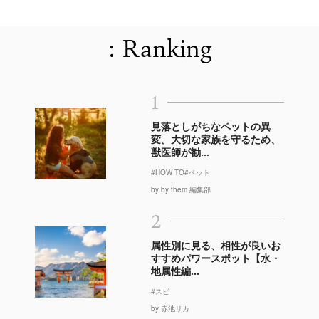
: Ranking
1
見落としがちなペットの異
変。大切な家族を守るため、
獣医師が勧...
#HOW TO
#ペット
by by them 編集部
2
属性別に見る、相性が良いお
すすめパワースポット【水・
地属性編...
#スピ
by 赤池リカ