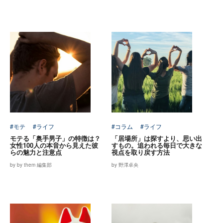
#モテ
#ライフ
#コラム
#ライフ
モテる「奥手男子」の特徴は？
「居場所」は探すより、思い出
女性100人の本音から見えた彼
すもの。追われる毎日で大きな
らの魅力と注意点
視点を取り戻す方法
by by them 編集部
by 野澤卓央