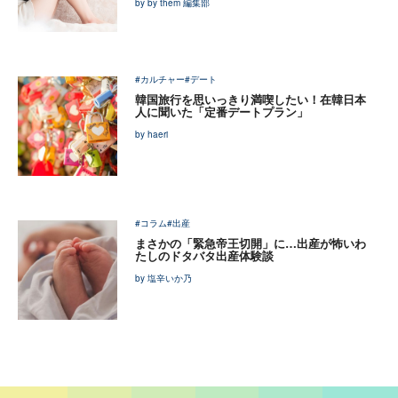
by by them 編集部
#カルチャー
#デート
韓国旅行を思いっきり満喫したい！在韓日本
人に聞いた「定番デートプラン」
by haeri
#コラム
#出産
まさかの「緊急帝王切開」に…出産が怖いわ
たしのドタバタ出産体験談
by 塩辛いか乃