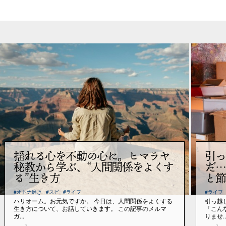
揺れる心を不動の心に。ヒマラヤ
引っ
秘教から学ぶ、“人間関係をよくす
だ…
る”生き方
と節
#オトナ磨き
#スピ
#ライフ
#ライフ
ハリオーム。お元気ですか。 今日は、人間関係をよくする
引っ越
生き方について、お話していきます。 この記事のメルマ
「こん
ガ...
りませ..