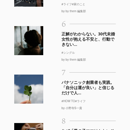
#ライフ
#家のこと
by by them 編集部
6
正解がわからない。30代未婚
女性が抱える不安と、行動で
きない...
#シングル
by by them 編集部
7
パナソニック創業者も実践。
「自分は運が良い」と信じる
だけで人...
#HOW TO
#ライフ
by 小野寺S一貴
8