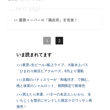
next page
→
>> 業務スーパーの「鶏皮串」を実食！
1
2
いま読まれてます
>>>夜景×生ビール×船上ライブ。大阪水上バス
「ひまわり納涼ビアクルーズ」8月より運航
>>>京都のパティスリーが「和魂洋才」で挑む。
桃と抹茶のシャルロット、期間限定で新発売
>>>買えたら幸運。バターの名店エシレから、生
いちじくを贅沢にサンドした限定クロワッサン再
発売！