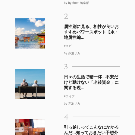
by by them 編集部
2
属性別に見る、相性が良いお
すすめパワースポット【水・
地属性編...
#スピ
by 赤池リカ
3
日々の生活で精一杯…不安だ
けど動けない「老後資金」に
関する現...
#ライフ
by 赤池リカ
4
引っ越しってこんなにかかる
んだ…知っておきたい予想外