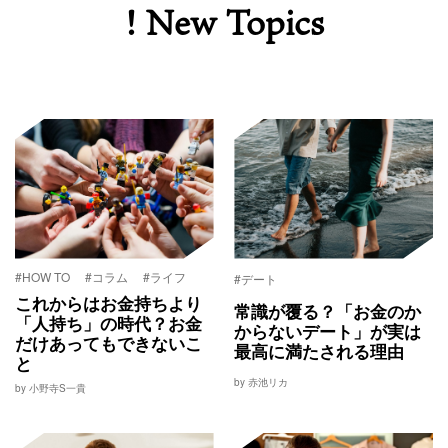
! New Topics
#HOW TO
#コラム
#ライフ
#デート
これからはお金持ちより
常識が覆る？「お金のか
「人持ち」の時代？お金
からないデート」が実は
だけあってもできないこ
最高に満たされる理由
と
by 赤池リカ
by 小野寺S一貴