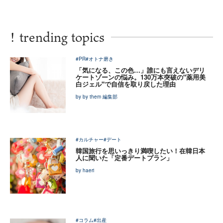
!
trending topics
#PR
#オトナ磨き
「気になる、この色…」誰にも言えないデリ
ケートゾーンの悩み。130万本突破の"薬用美
白ジェル"で自信を取り戻した理由
by by them 編集部
#カルチャー
#デート
韓国旅行を思いっきり満喫したい！在韓日本
人に聞いた「定番デートプラン」
by haeri
#コラム
#出産