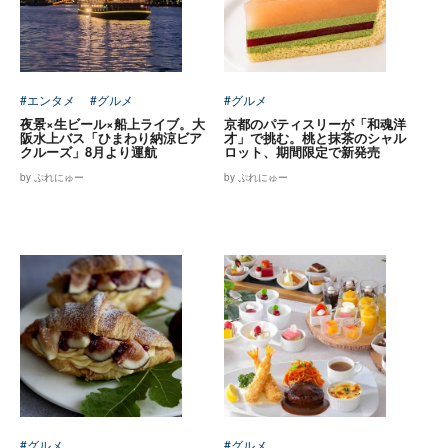
#エンタメ
#グルメ
#グルメ
夜景×生ビール×船上ライブ。大
京都のパティスリーが「和魂洋
阪水上バス「ひまわり納涼ビア
才」で挑む。桃と抹茶のシャル
クルーズ」8月より運航
ロット、期間限定で新発売
by ぷれにゅー
by ぷれにゅー
#グルメ
#グルメ