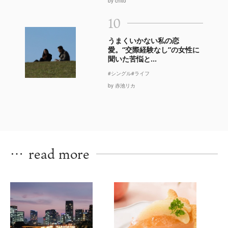
by chito
10
うまくいかない私の恋
愛。“交際経験なし”の女性に
聞いた苦悩と...
#シングル
#ライフ
by 赤池リカ
…
read more