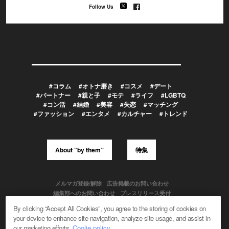
Follow Us
#コラム
#オトナ磨き
#コスメ
#デート
#パートナー
#親と子
#モテ
#ライフ
#LGBTQ
#コン活
#結婚
#美容
#失恋
#マッチング
#ファッション
#エンタメ
#カルチャー
#トレンド
About “by them”
特集
メルマガ登録/解除
広告掲載のお問い合わせ
編集部へのお問い合わせ
プレスリリース受付
メディア利用規約
By clicking “Accept All Cookies”, you agree to the storing of cookies on
your device to enhance site navigation, analyze site usage, and assist in
our marketing efforts.
Coolie policy