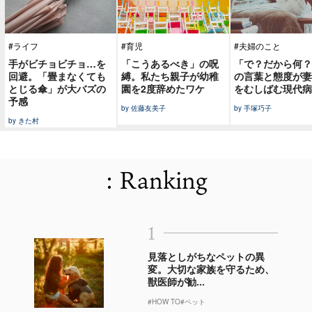
#ライフ
#育児
#夫婦のこと
手がビチョビチョ…を
「こうあるべき」の呪
「で？だから何？
回避。「畳まなくても
縛。私たち親子が幼稚
の言葉と態度が妻
とじる傘」が大バズの
園を2度辞めたワケ
をむしばむ現代病
予感
by 佐藤友美子
by 手塚巧子
by きた村
: Ranking
1
見落としがちなペットの異
変。大切な家族を守るため、
獣医師が勧...
#HOW TO
#ペット