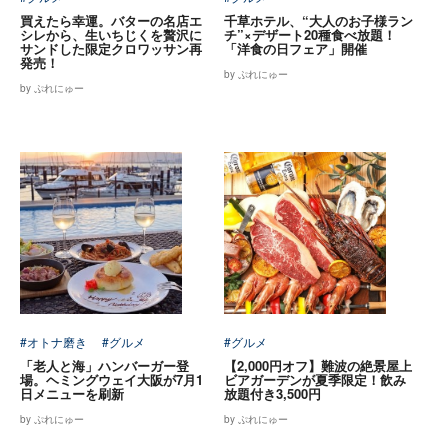
買えたら幸運。バターの名店エ
千草ホテル、“大人のお子様ラン
シレから、生いちじくを贅沢に
チ”×デザート20種食べ放題！
サンドした限定クロワッサン再
「洋食の日フェア」開催
発売！
by ぷれにゅー
by ぷれにゅー
#オトナ磨き
#グルメ
#グルメ
「老人と海」ハンバーガー登
【2,000円オフ】難波の絶景屋上
場。ヘミングウェイ大阪が7月1
ビアガーデンが夏季限定！飲み
日メニューを刷新
放題付き3,500円
by ぷれにゅー
by ぷれにゅー