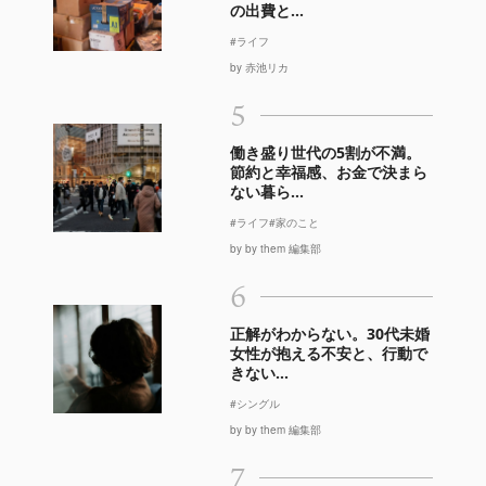
の出費と...
#ライフ
by 赤池リカ
5
働き盛り世代の5割が不満。
節約と幸福感、お金で決まら
ない暮ら...
#ライフ
#家のこと
by by them 編集部
6
正解がわからない。30代未婚
女性が抱える不安と、行動で
きない...
#シングル
by by them 編集部
7