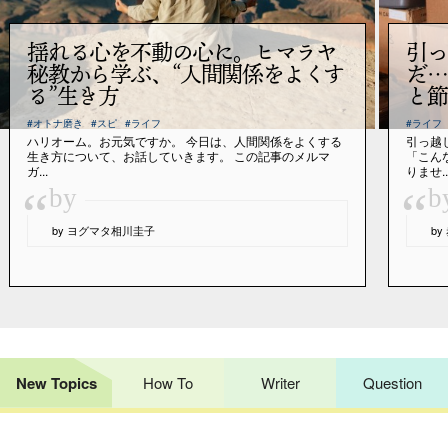
揺れる心を不動の心に。ヒマラヤ
引っ
秘教から学ぶ、“人間関係をよくす
だ…
る”生き方
と節
#オトナ磨き
#スピ
#ライフ
#ライフ
ハリオーム。お元気ですか。 今日は、人間関係をよくする
引っ越
生き方について、お話していきます。 この記事のメルマ
「こん
ガ...
りませ..
“
“
by
b
by ヨグマタ相川圭子
b
New Topics
How To
Writer
Question