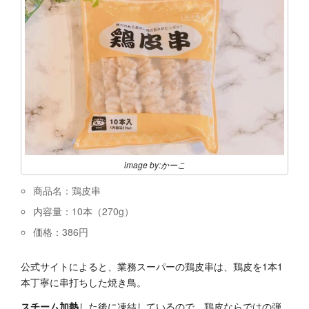
image by:かーこ
商品名：鶏皮串
内容量：10本（270g）
価格：386円
公式サイトによると、業務スーパーの鶏皮串は、鶏皮を1本1
本丁寧に串打ちした焼き鳥。
スチーム加熱
した後に凍結しているので、鶏皮ならではの弾