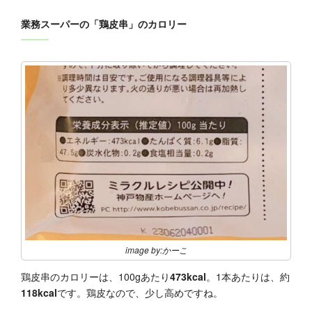
業務スーパーの「鶏皮串」のカロリー
image by:かーこ
鶏皮串のカロリーは、100gあたり
473kcal
。1本あたりは、約
118kcal
です。鶏皮なので、少し高めですね。