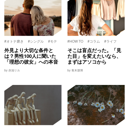
#オトナ磨き
#シングル
#モテ
#HOW TO
#コラム
#ライフ
外見より大切な条件と
そこは盲点だった。「見
は？男性100人に聞いた
た目」を変えたいなら、
「理想の彼女」への本音
まずはアソコから
by 赤池リカ
by 青木朋博