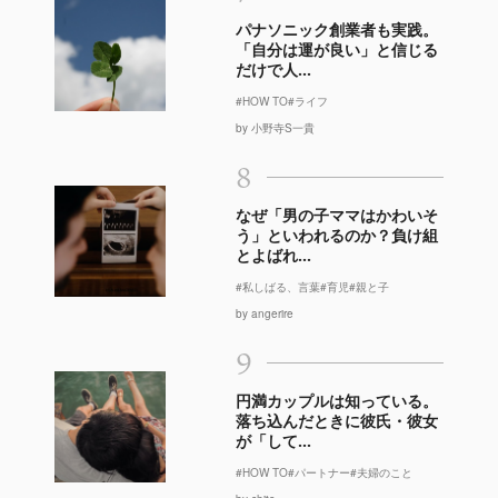
パナソニック創業者も実践。
「自分は運が良い」と信じる
だけで人...
#HOW TO
#ライフ
by 小野寺S一貴
8
なぜ「男の子ママはかわいそ
う」といわれるのか？負け組
とよばれ...
#私しばる、言葉
#育児
#親と子
by angerire
9
円満カップルは知っている。
落ち込んだときに彼氏・彼女
が「して...
#HOW TO
#パートナー
#夫婦のこと