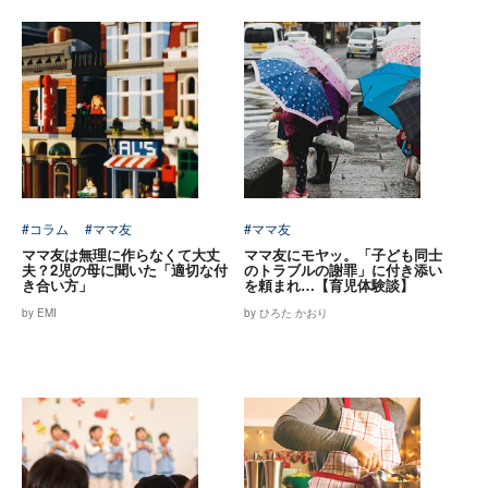
#コラム
#ママ友
#ママ友
ママ友は無理に作らなくて大丈
ママ友にモヤッ。「子ども同士
夫？2児の母に聞いた「適切な付
のトラブルの謝罪」に付き添い
き合い方」
を頼まれ…【育児体験談】
by EMI
by ひろた かおり