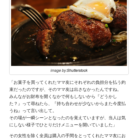
image by:
Shutterstock
「お菓子を買ってくれたママ友にそれぞれの負担分を払う約
束だったのですが、そのママ友は出さなかったんですね。
みんながお財布を開くなかで何もしないから『どうかし
た？』って尋ねたら、『持ち合わせが少ないからまた今度払
うね』って言い出して。
その場が一瞬シーンとなったのを覚えていますが、当人は気
にしない様子でひとりだけメニューを開いていました」
その女性を除く全員は購入の手間をとってくれたママ友にお