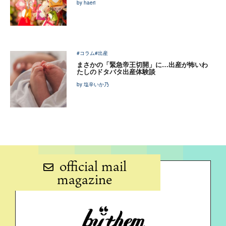
by haeri
#コラム
#出産
まさかの「緊急帝王切開」に…出産が怖いわ
たしのドタバタ出産体験談
by 塩辛いか乃
official mail
magazine