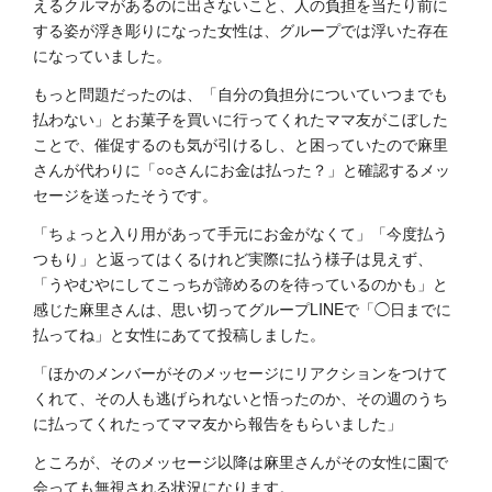
えるクルマがあるのに出さないこと、人の負担を当たり前に
する姿が浮き彫りになった女性は、グループでは浮いた存在
になっていました。
もっと問題だったのは、「自分の負担分についていつまでも
払わない」とお菓子を買いに行ってくれたママ友がこぼした
ことで、催促するのも気が引けるし、と困っていたので麻里
さんが代わりに「○○さんにお金は払った？」と確認するメッ
セージを送ったそうです。
「ちょっと入り用があって手元にお金がなくて」「今度払う
つもり」と返ってはくるけれど実際に払う様子は見えず、
「うやむやにしてこっちが諦めるのを待っているのかも」と
感じた麻里さんは、思い切ってグループLINEで「◯日までに
払ってね」と女性にあてて投稿しました。
「ほかのメンバーがそのメッセージにリアクションをつけて
くれて、その人も逃げられないと悟ったのか、その週のうち
に払ってくれたってママ友から報告をもらいました」
ところが、そのメッセージ以降は麻里さんがその女性に園で
会っても無視される状況になります。