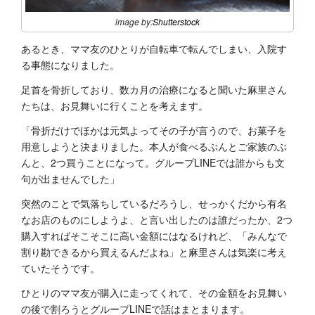
image by:
Shutterstock
あるとき、ママ友のひとりが自転車で転んでしまい、入院す
る事態になりました。
足首を骨折しており、数カ月の治療になると聞いた麻里さん
たちは、お見舞いに行くことを考えます。
「骨折だけでほかは元気よってその子が言うので、お菓子を
用意しようと決まりました。本人が食べるぶんとご家族のぶ
んと、2つ買うことになって。グループLINEでは誰からも文
句が出ませんでした」
突然のことで気落ちしているだろうし、せっかくだから有名
なお店のものにしようよ、と言い出したのは誰だったか、2つ
購入すればそこそこに高い金額にはなるけれど、「みんなで
割り勘できるから買えるんだよね」と麻里さんは気楽に考え
ていたそうです。
ひとりのママ友が購入に走ってくれて、その金額をお見舞い
の後で割ろうとグループLINEで話はまとまります。