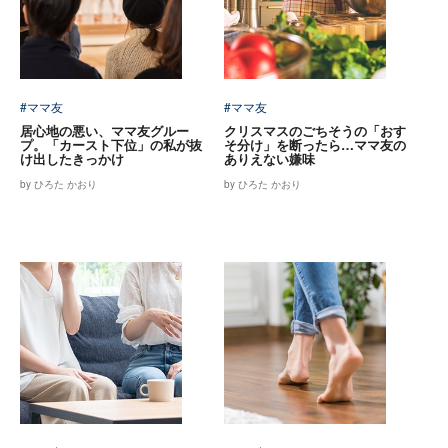
#ママ友
#ママ友
居心地の悪い、ママ友グルー
クリスマスのごちそうの「おす
プ。「カースト下位」の私が抜
そ分け」を断ったら…ママ友の
け出したきっかけ
ありえない嫌味
by ひろた かおり
by ひろた かおり