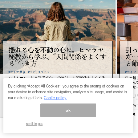
揺れる心を不動の心に。ヒマラヤ
引っ
秘教から学ぶ、“人間関係をよくす
だ…
る”生き方
と節
#オトナ磨き
#スピ
#ライフ
#ライフ
ハリオーム。お元気ですか。 今日は、人間関係をよくする
引っ越
生き方について、お話していきます。 この記事のメルマ
「こん
By clicking “Accept All Cookies”, you agree to the storing of cookies on
ガ...
りませ..
your device to enhance site navigation, analyze site usage, and assist in
“
“
by
b
our marketing efforts.
Coolie policy
by ヨグマタ相川圭子
b
ok
×
settings