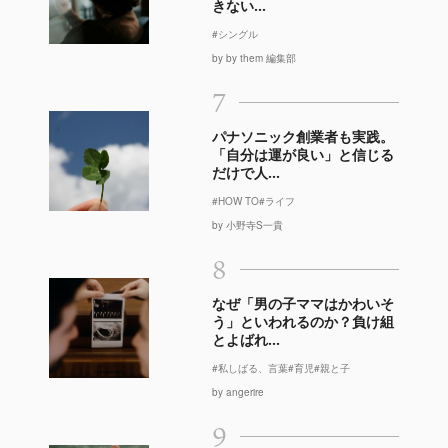
きない...
#シングル
by by them 編集部
7
パナソニック創業者も実践。
「自分は運が良い」と信じる
だけで人...
#HOW TO
#ライフ
by 小野寺S一貴
8
なぜ「男の子ママはかわいそ
う」といわれるのか？負け組
とよばれ...
#私しばる、言葉
#育児
#親と子
by angerire
9