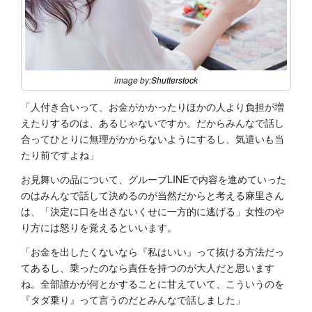
image by:
Shutterstock
「人付き合いって、お金がかかったりほかの人より負担が増
えたりするのは、あるじゃないですか。だからみんなで話し
合ってひとりに無理がかからないようにするし、気遣いも当
たり前ですよね」
お見舞いの品について、グループLINEで内容を進めていった
のはみんなで話して決めるのが当然だからと考える麻里さん
は、「決定に口を出さないくせに一方的に逃げる」女性のや
り方には怒りを覚えるといいます。
「お金を出したくないなら『私はいい』って抜ける方法だっ
てあるし、乗ったのなら責任を持つのが大人だと思います
ね。全部誰かが何とかすることに甘えていて、こういうのを
『タダ乗り』って言うのだとみんなで話しました」