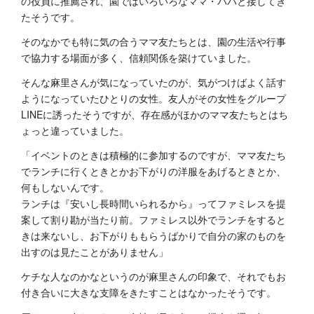
の役員に推薦され、園ではいろいろなママ・パパと接してき
たそうです。
そのなかでも特に気の合うママ友たちとは、園の生活や行事
で協力する場面が多く、信頼関係を築けていました。
そんな麻里さんが気になっていたのが、気がつけばよく話す
ようになっていたひとりの女性。友人がその女性をグループ
LINEに誘ったそうですが、存在感がほかのママ友たちとはち
ょっと違っていました。
「イベントのときは積極的に参加するのですが、ママ友たち
でランチに行くときとかお下がりの洋服をあげるときとか、
何もしないんです。
ランチは『安いし長時間いられるから』ってファミレスを提
案して割り勘が当たり前。ファミレス以外でランチをすると
きは来ないし、お下がりももらうばかりで自分の家のものを
出すのは見たことがありません」
ケチな人なのかなというのが麻里さんの印象で、それでもお
付き合いに大きな支障をきたすことはなかったそうです。