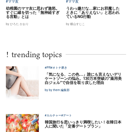
#ママ友
#ママ友
幼稚園のママ友に思わず激怒。
うわっ嫌だな…家にお邪魔した
すぐに縁を切った「無神経すぎ
ときに「ありえない」と思われ
る言動」とは
ているNG行動
by ひろた かおり
by 横山すじこ
!
trending topics
#PR
#オトナ磨き
「気になる、この色…」誰にも言えないデリ
ケートゾーンの悩み。130万本突破の"薬用美
白ジェル"で自信を取り戻した理由
by by them 編集部
#カルチャー
#デート
韓国旅行を思いっきり満喫したい！在韓日本
人に聞いた「定番デートプラン」