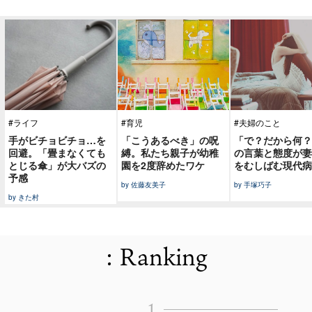
#ライフ
#育児
#夫婦のこと
手がビチョビチョ…を
「こうあるべき」の呪
「で？だから何？
回避。「畳まなくても
縛。私たち親子が幼稚
の言葉と態度が妻
とじる傘」が大バズの
園を2度辞めたワケ
をむしばむ現代病
予感
by 佐藤友美子
by 手塚巧子
by きた村
: Ranking
1