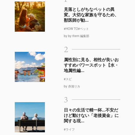
見落としがちなペットの異
変。大切な家族を守るため、
獣医師が勧...
#HOW TO
#ペット
by by them 編集部
2
属性別に見る、相性が良いお
すすめパワースポット【水・
地属性編...
#スピ
by 赤池リカ
3
日々の生活で精一杯…不安だ
けど動けない「老後資金」に
関する現...
#ライフ