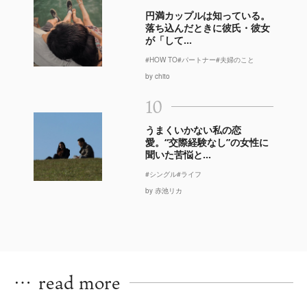
円満カップルは知っている。
落ち込んだときに彼氏・彼女
が「して...
#HOW TO
#パートナー
#夫婦のこと
by chito
10
うまくいかない私の恋
愛。“交際経験なし”の女性に
聞いた苦悩と...
#シングル
#ライフ
by 赤池リカ
…
read more