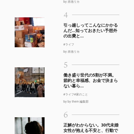
by 赤池リカ
4
引っ越しってこんなにかかる
んだ…知っておきたい予想外
の出費と...
#ライフ
by 赤池リカ
5
働き盛り世代の5割が不満。
節約と幸福感、お金で決まら
ない暮ら...
#ライフ
#家のこと
by by them 編集部
6
正解がわからない。30代未婚
女性が抱える不安と、行動で