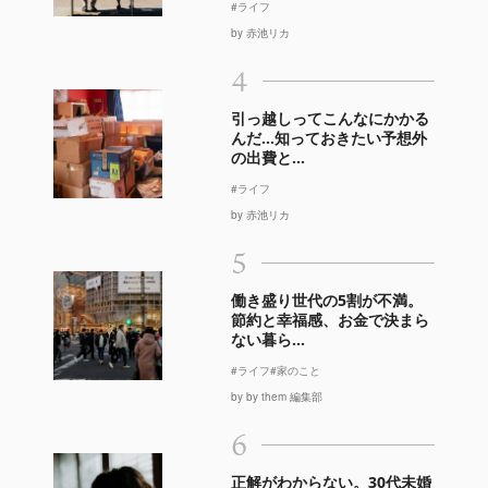
#ライフ
by 赤池リカ
4
引っ越しってこんなにかかる
んだ…知っておきたい予想外
の出費と...
#ライフ
by 赤池リカ
5
働き盛り世代の5割が不満。
節約と幸福感、お金で決まら
ない暮ら...
#ライフ
#家のこと
by by them 編集部
6
正解がわからない。30代未婚