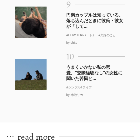
9
円満カップルは知っている。
落ち込んだときに彼氏・彼女
が「して...
#HOW TO
#パートナー
#夫婦のこと
by chito
10
うまくいかない私の恋
愛。“交際経験なし”の女性に
聞いた苦悩と...
#シングル
#ライフ
by 赤池リカ
…
read more