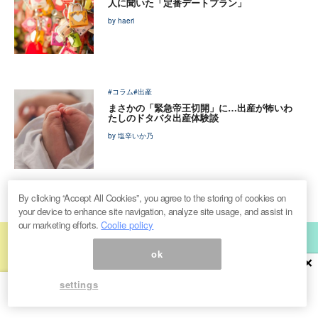
人に聞いた「定番デートプラン」
by haeri
#コラム
#出産
まさかの「緊急帝王切開」に…出産が怖いわ
たしのドタバタ出産体験談
by 塩辛いか乃
By clicking “Accept All Cookies”, you agree to the storing of cookies on
your device to enhance site navigation, analyze site usage, and assist in
our marketing efforts.
Coolie policy
official mail
ok
×
magazine
settings