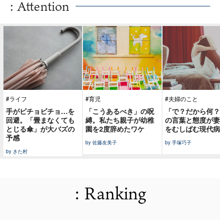
: Attention
#ライフ
#育児
#夫婦のこと
手がビチョビチョ…を
「こうあるべき」の呪
「で？だから何？
回避。「畳まなくても
縛。私たち親子が幼稚
の言葉と態度が妻
とじる傘」が大バズの
園を2度辞めたワケ
をむしばむ現代病
予感
by 佐藤友美子
by 手塚巧子
by きた村
: Ranking