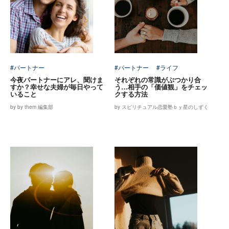
#パートナー
#パートナー
#ライフ
今夜パートナーにアレ、聞けま
それぞれの常識がぶつかり合
すか？幸せな夫婦が毎日やって
う…相手の「価値観」をチェッ
いること
クする方法
by by them 編集部
by スピリチュアル恋愛塾ｂｙ星のしずく