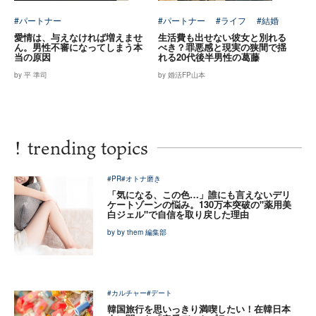
#パートナー
#パートナー
#ライフ
#結婚
愛情は、与えなければ増えませ
生活費も出せない彼女と別れる
ん。男性不審になってしまう本
べき？罪悪感と現実の狭間で揺
当の原因
れる20代後半男性の葛藤
by 平 準司
by 婚活FP山本
!
trending topics
#PR
#オトナ磨き
「気になる、この色…」誰にも言えないデリ
ケートゾーンの悩み。130万本突破の"薬用美
白ジェル"で自信を取り戻した理由
by by them 編集部
#カルチャー
#デート
韓国旅行を思いっきり満喫したい！在韓日本