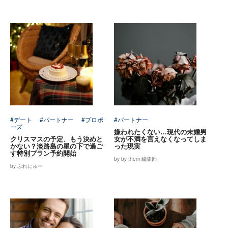
#デート
#パートナー
#プロポ
#パートナー
ーズ
嫌われたくない…現代の未婚男
クリスマスの予定、もう決めと
女が不満を言えなくなってしま
かない？淡路島の星の下で過ご
った現実
す特別プラン予約開始
by by them 編集部
by ぷれにゅー