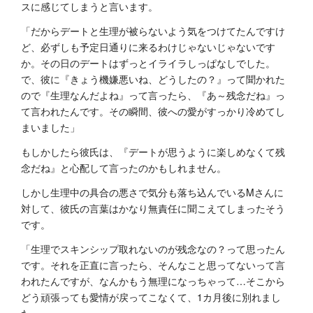
スに感じてしまうと言います。
「だからデートと生理が被らないよう気をつけてたんですけ
ど、必ずしも予定日通りに来るわけじゃないじゃないです
か。その日のデートはずっとイライラしっぱなしでした。
で、彼に『きょう機嫌悪いね、どうしたの？』って聞かれた
ので『生理なんだよね』って言ったら、『あ～残念だね』っ
て言われたんです。その瞬間、彼への愛がすっかり冷めてし
まいました」
もしかしたら彼氏は、『デートが思うように楽しめなくて残
念だね』と心配して言ったのかもしれません。
しかし生理中の具合の悪さで気分も落ち込んでいるMさんに
対して、彼氏の言葉はかなり無責任に聞こえてしまったそう
です。
「生理でスキンシップ取れないのが残念なの？って思ったん
です。それを正直に言ったら、そんなこと思ってないって言
われたんですが、なんかもう無理になっちゃって…そこから
どう頑張っても愛情が戻ってこなくて、1カ月後に別れまし