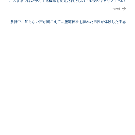
このままではいかん！危機感を覚えたわたしの「産後のキャリア」への
模索
参拝中、知らない声が聞こえて…鹽竈神社を訪れた男性が体験した不思
議な「ご利...