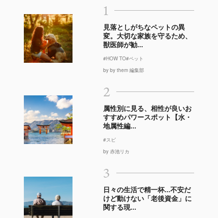
1
見落としがちなペットの異
変。大切な家族を守るため、
獣医師が勧...
#HOW TO
#ペット
by by them 編集部
2
属性別に見る、相性が良いお
すすめパワースポット【水・
地属性編...
#スピ
by 赤池リカ
3
日々の生活で精一杯…不安だ
けど動けない「老後資金」に
関する現...