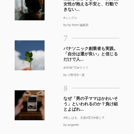
女性が抱える不安と、行動で
きない...
#シングル
by by them 編集部
7
パナソニック創業者も実践。
「自分は運が良い」と信じる
だけで人...
#HOW TO
#ライフ
by 小野寺S一貴
8
なぜ「男の子ママはかわいそ
う」といわれるのか？負け組
とよばれ...
#私しばる、言葉
#育児
#親と子
by angerire