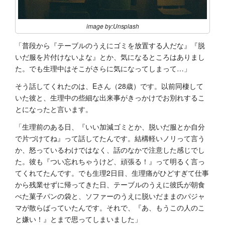
image by:Unsplash
「普段から『テーブルのうえにゴミを放置する人だな』『脱
いだ服を片付けないよな』とか、気になるところはありまし
た。でも生理中はそこがさらに気になってしまって…」
そう話してくれたのは、Eさん（28歳）です。以前同棲して
いた彼と、生理中の些細な出来事がきっかけでお別れするこ
とになったと言います。
「生理前のある日、『いい加減ゴミとか、脱いだ服とか自分
で片づけてね』って話してたんです。結構軽いノリって言う
か、怒っているわけではなく、話のなかで注意した感じでし
た。彼も『つい忘れちゃうけど、頑張る！』って明るく言っ
てくれてたんです。でも生理2日目、生理痛がひどすぎて仕事
から残業せずに帰ってきた日、テーブルのうえに彼氏が朝食
べた菓子パンの袋と、ソファーのうえに脱いだままのパジャ
マが散らばっていたんです。それで、『あ、もうこの人のこ
と嫌い！』とまで思ってしまいました」