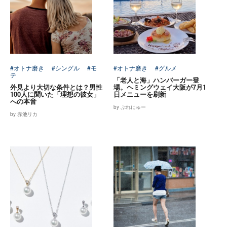
#オトナ磨き
#シングル
#モ
#オトナ磨き
#グルメ
テ
「老人と海」ハンバーガー登
外見より大切な条件とは？男性
場。ヘミングウェイ大阪が7月1
100人に聞いた「理想の彼女」
日メニューを刷新
への本音
by ぷれにゅー
by 赤池リカ