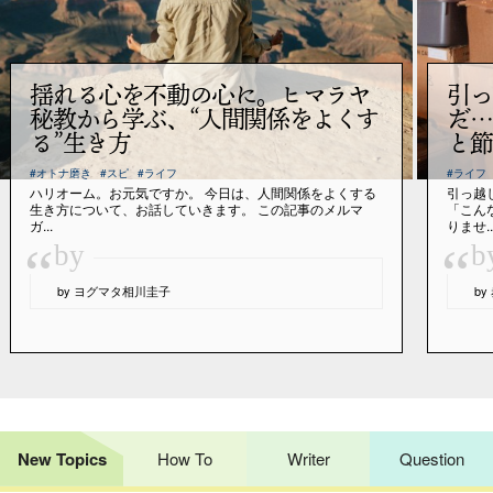
揺れる心を不動の心に。ヒマラヤ
引っ
秘教から学ぶ、“人間関係をよくす
だ…
る”生き方
と節
#オトナ磨き
#スピ
#ライフ
#ライフ
ハリオーム。お元気ですか。 今日は、人間関係をよくする
引っ越
生き方について、お話していきます。 この記事のメルマ
「こん
ガ...
りませ..
“
“
by
b
by ヨグマタ相川圭子
b
New Topics
How To
Writer
Question