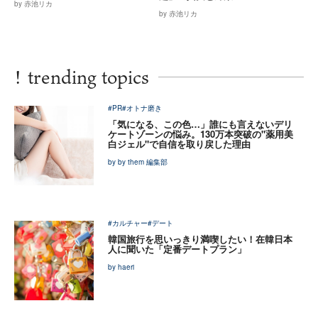
by 赤池リカ
by 赤池リカ
!
trending topics
#PR
#オトナ磨き
「気になる、この色…」誰にも言えないデリ
ケートゾーンの悩み。130万本突破の"薬用美
白ジェル"で自信を取り戻した理由
by by them 編集部
#カルチャー
#デート
韓国旅行を思いっきり満喫したい！在韓日本
人に聞いた「定番デートプラン」
by haeri