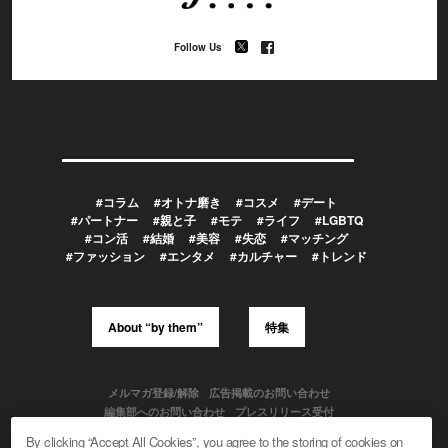
Follow Us
#コラム
#オトナ磨き
#コスメ
#デート
#パートナー
#親と子
#モテ
#ライフ
#LGBTQ
#コン活
#結婚
#美容
#失恋
#マッチング
#ファッション
#エンタメ
#カルチャー
#トレンド
About “by them”
特集
メルマガ登録/解除
広告掲載のお問い合わせ
編集部へのお問い合わせ
プレスリリース受付
メディア利用規約
By clicking “Accept All Cookies”, you agree to the storing of cookies on