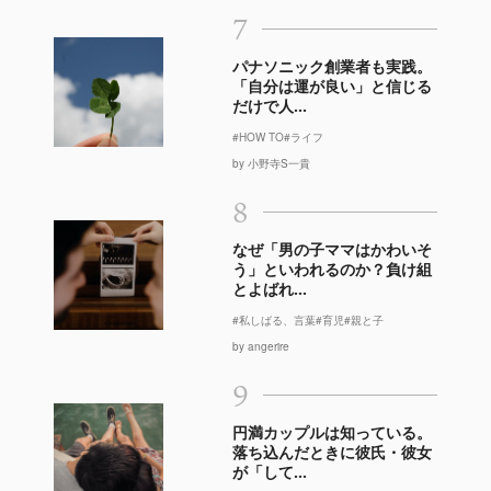
7
パナソニック創業者も実践。
「自分は運が良い」と信じる
だけで人...
#HOW TO
#ライフ
by 小野寺S一貴
8
なぜ「男の子ママはかわいそ
う」といわれるのか？負け組
とよばれ...
#私しばる、言葉
#育児
#親と子
by angerire
9
円満カップルは知っている。
落ち込んだときに彼氏・彼女
が「して...