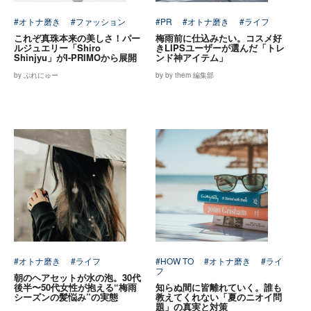
#オトナ磨き
#ファッション
#PR
#オトナ磨き
#ライフ
これぞ真珠本来の美しさ！パー
梅雨前に仕込みたい。コスメ好
ルジュエリー「Shiro
きLIPSユーザーが選んだ「トレ
Shinjyu」がI-PRIMOから展開
ンド神アイテム」
by ぷれにゅー
by by them 編集部
#オトナ磨き
#ライフ
#HOW TO
#オトナ磨き
#ライ
フ
朝のヘアセットが水の泡。30代
後半〜50代女性が抱える“梅雨
知らぬ間に皆離れていく。誰も
シーズンの髪悩み”の実態
教えてくれない「夏のニオイ問
題」の真実と対策