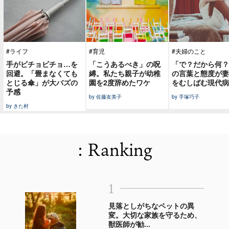
#ライフ
#育児
#夫婦のこと
手がビチョビチョ…を
「こうあるべき」の呪
「で？だから何？
回避。「畳まなくても
縛。私たち親子が幼稚
の言葉と態度が妻
とじる傘」が大バズの
園を2度辞めたワケ
をむしばむ現代病
予感
by 佐藤友美子
by 手塚巧子
by きた村
: Ranking
1
見落としがちなペットの異
変。大切な家族を守るため、
獣医師が勧...