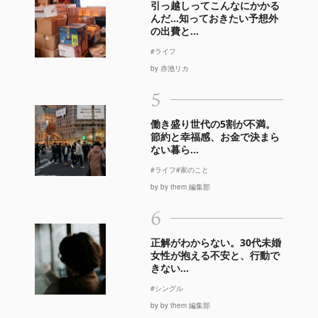
引っ越しってこんなにかかる
んだ…知っておきたい予想外
の出費と...
#ライフ
by 赤池リカ
5
働き盛り世代の5割が不満。
節約と幸福感、お金で決まら
ない暮ら...
#ライフ
#家のこと
by by them 編集部
6
正解がわからない。30代未婚
女性が抱える不安と、行動で
きない...
#シングル
by by them 編集部