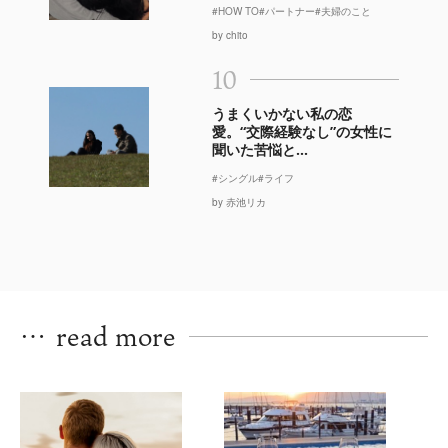
#HOW TO
#パートナー
#夫婦のこと
by chito
10
うまくいかない私の恋
愛。“交際経験なし”の女性に
聞いた苦悩と...
#シングル
#ライフ
by 赤池リカ
…
read more