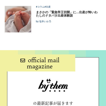
#コラム
#出産
まさかの「緊急帝王切開」に…出産が怖いわ
たしのドタバタ出産体験談
by 塩辛いか乃
official mail
magazine
の最新記事が届きます