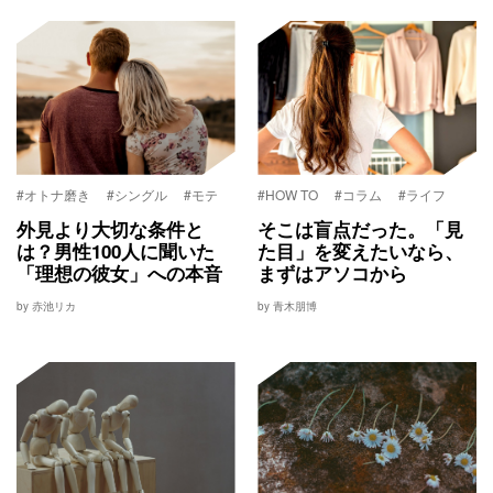
#オトナ磨き
#シングル
#モテ
#HOW TO
#コラム
#ライフ
外見より大切な条件と
そこは盲点だった。「見
は？男性100人に聞いた
た目」を変えたいなら、
「理想の彼女」への本音
まずはアソコから
by 赤池リカ
by 青木朋博