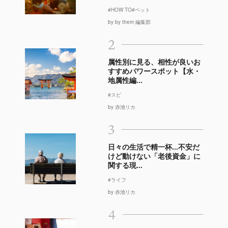
#HOW TO
#ペット
by by them 編集部
2
属性別に見る、相性が良いお
すすめパワースポット【水・
地属性編...
#スピ
by 赤池リカ
3
日々の生活で精一杯…不安だ
けど動けない「老後資金」に
関する現...
#ライフ
by 赤池リカ
4