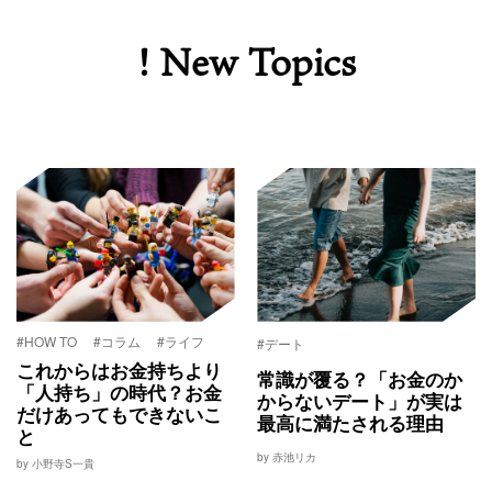
! New Topics
#HOW TO
#コラム
#ライフ
#デート
これからはお金持ちより
常識が覆る？「お金のか
「人持ち」の時代？お金
からないデート」が実は
だけあってもできないこ
最高に満たされる理由
と
by 赤池リカ
by 小野寺S一貴