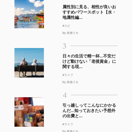
属性別に見る、相性が良いお
すすめパワースポット【水・
地属性編...
#スピ
by 赤池リカ
3
日々の生活で精一杯…不安だ
けど動けない「老後資金」に
関する現...
#ライフ
by 赤池リカ
4
引っ越しってこんなにかかる
んだ…知っておきたい予想外
の出費と...
#ライフ
by 赤池リカ