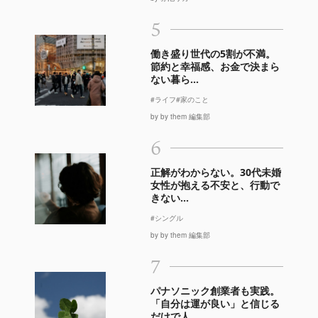
5
働き盛り世代の5割が不満。
節約と幸福感、お金で決まら
ない暮ら...
#ライフ
#家のこと
by by them 編集部
6
正解がわからない。30代未婚
女性が抱える不安と、行動で
きない...
#シングル
by by them 編集部
7
パナソニック創業者も実践。
「自分は運が良い」と信じる
だけで人...