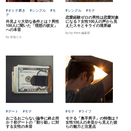
#オトナ磨き
#シングル
#モ
#シングル
#モテ
テ
恋愛経験ゼロの男性は恋愛対象
外見より大切な条件とは？男性
になる？女性100人の声から見
100人に聞いた「理想の彼女」
えたスキとキライの境界線
への本音
by by them 編集部
by 赤池リカ
#デート
#モテ
#モテ
#ライフ
おごるおごらない論争に終止符
モテる「奥手男子」の特徴は？
か？初デートの「割り勘」に対
女性100人の本音から見えた彼
する女性の本音
らの魅力と注意点