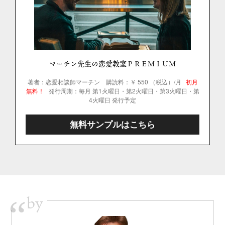
マーチン先生の恋愛教室ＰＲＥＭＩＵＭ
著者：恋愛相談師マーチン
購読料：￥ 550 （税込）/月
初月
無料！
発行周期：毎月 第1火曜日・第2火曜日・第3火曜日・第
4火曜日 発行予定
無料サンプルはこちら
by
“