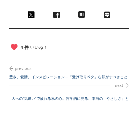
4 件
いいね！
豊さ、愛情、インスピレーション…「受け取りベタ」な私がすべきこと
【Q&A】
人への“気遣い”で疲れる私の心。哲学的に見る、本当の「やさしさ」と
は