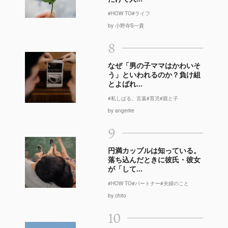
#HOW TO
#ライフ
by 小野寺S一貴
8
なぜ「男の子ママはかわいそ
う」といわれるのか？負け組
とよばれ...
#私しばる、言葉
#育児
#親と子
by angerire
9
円満カップルは知っている。
落ち込んだときに彼氏・彼女
が「して...
#HOW TO
#パートナー
#夫婦のこと
by chito
10