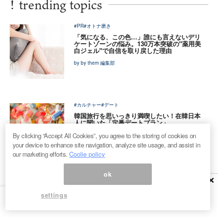
!
trending topics
#PR
#オトナ磨き
「気になる、この色…」誰にも言えないデリ
ケートゾーンの悩み。130万本突破の"薬用美
白ジェル"で自信を取り戻した理由
by by them 編集部
#カルチャー
#デート
韓国旅行を思いっきり満喫したい！在韓日本
人に聞いた「定番デートプラン」
By clicking “Accept All Cookies”, you agree to the storing of cookies on
by haeri
your device to enhance site navigation, analyze site usage, and assist in
our marketing efforts.
Coolie policy
ok
×
#コラム
#出産
まさかの「緊急帝王切開」に…出産が怖いわ
settings
たしのドタバタ出産体験談
by 塩辛いか乃