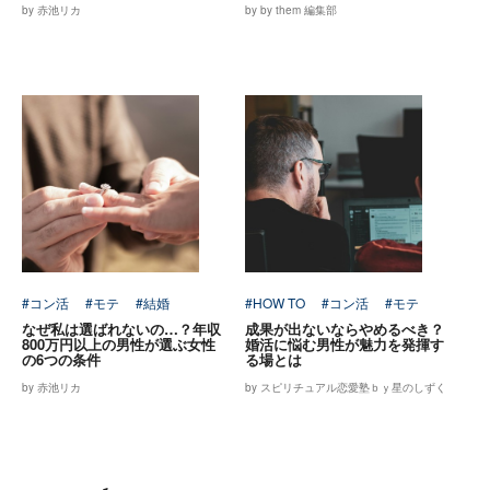
by 赤池リカ
by by them 編集部
#コン活
#モテ
#結婚
#HOW TO
#コン活
#モテ
なぜ私は選ばれないの…？年収
成果が出ないならやめるべき？
800万円以上の男性が選ぶ女性
婚活に悩む男性が魅力を発揮す
の6つの条件
る場とは
by 赤池リカ
by スピリチュアル恋愛塾ｂｙ星のしずく