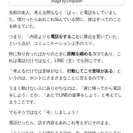
image by:Unsplash
先程の友人、考える間もなく「ぱっ」と電話をしていまし
た。僕だったらあれこれ悩んでいる間に、彼はすべてのこと
を終えていた。
つまり、「内容よりも
電話をすること
に重点を置いていた」
という点が、コミュニケーション上手のコツ。
特に知り合ったばかりのときに
距離を縮めるコツ
であり、こ
れは電話だけではなく、LINE（文）でも同じです。
「考えるだけでは意味がなく、
行動してこそ意味がある
」と
いうのは、ホントにさまざまなことに言えるのです。
うまく動けない人にありがちなのは、「家に帰ってから電話
をしよう」とか、「あとでLINEの返事をしよう」と考えてし
まうことです。
でもそうではなく「今」しましょう！
電話だったら、話す内容もあれこれ考えずにそのまま。
「こんにちは～！お疲れさまです。今、会社終ったところな