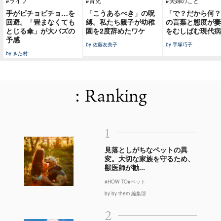
#ライフ
#育児
#夫婦のこと
手がビチョビチョ…を
「こうあるべき」の呪
「で？だから何？
回避。「畳まなくても
縛。私たち親子が幼稚
の言葉と態度が妻
とじる傘」が大バズの
園を2度辞めたワケ
をむしばむ現代病
予感
by 佐藤友美子
by 手塚巧子
by きた村
: Ranking
1
見落としがちなペットの異
変。大切な家族を守るため、
獣医師が勧...
#HOW TO
#ペット
by by them 編集部
2