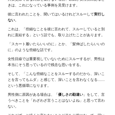
きは、これになっている事例を見受けます。
彼に言われたことを、聞いてはいるけれどスルーして
実行し
ない
。
これは、「些細なことを彼に言われて、スルーしていると別
れに直結する」という話でも、取り上げたことがあります。
「スカート履いたらいいのに」とか、「髪伸ばしたらいいの
に」のような些細な話です。
女性目線では重要視していないためにスルーするが、男性は
本当にそう思っているので残念な思いをする。
そして、「こんな些細なことをスルーするのだから、深いこ
とを言ってもムダ」と感じて、深いことを言わなくなる……
という悪循環になります。
男性側に原因がある場合は、「
優しさの勘違い
」をして、言
うべきことを「わざわざ言うことはないよね」と思って言わ
ない。
それがずっと続くと言わないことが当たり前になって、深い