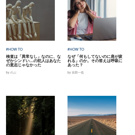
#HOW TO
#HOW TO
検査は「異常なし」なのに、な
なぜ「何もしてないのに肩が疲
ぜかシンドい…の犯人はあなた
れる」のか。その答えは呼吸に
の意志じゃなかった
あった？
by のぶ
by 吉田一也