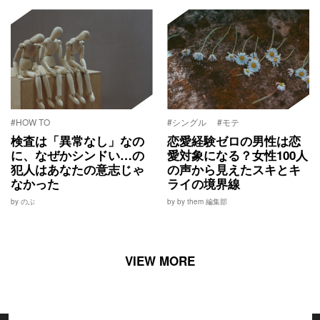
#HOW TO
#シングル
#モテ
検査は「異常なし」なの
恋愛経験ゼロの男性は恋
に、なぜかシンドい…の
愛対象になる？女性100人
犯人はあなたの意志じゃ
の声から見えたスキとキ
なかった
ライの境界線
by のぶ
by by them 編集部
VIEW MORE