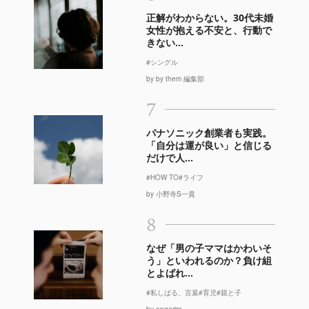
正解がわからない。30代未婚
女性が抱える不安と、行動で
きない...
#シングル
by by them 編集部
7
パナソニック創業者も実践。
「自分は運が良い」と信じる
だけで人...
#HOW TO
#ライフ
by 小野寺S一貴
8
なぜ「男の子ママはかわいそ
う」といわれるのか？負け組
とよばれ...
#私しばる、言葉
#育児
#親と子