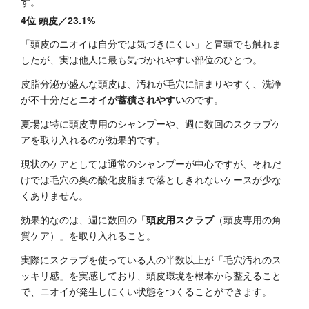
す。
4位 頭皮／23.1%
「頭皮のニオイは自分では気づきにくい」と冒頭でも触れま
したが、実は他人に最も気づかれやすい部位のひとつ。
皮脂分泌が盛んな頭皮は、汚れが毛穴に詰まりやすく、洗浄
が不十分だと
ニオイが蓄積されやすい
のです。
夏場は特に頭皮専用のシャンプーや、週に数回のスクラブケ
アを取り入れるのが効果的です。
現状のケアとしては通常のシャンプーが中心ですが、それだ
けでは毛穴の奥の酸化皮脂まで落としきれないケースが少な
くありません。
効果的なのは、週に数回の「
頭皮用スクラブ
（頭皮専用の角
質ケア）」を取り入れること。
実際にスクラブを使っている人の半数以上が「毛穴汚れのス
ッキリ感」を実感しており、頭皮環境を根本から整えること
で、ニオイが発生しにくい状態をつくることができます。