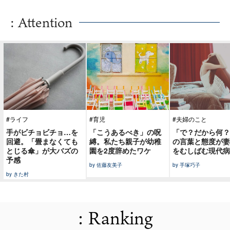
: Attention
#ライフ
#育児
#夫婦のこと
手がビチョビチョ…を
「こうあるべき」の呪
「で？だから何？
回避。「畳まなくても
縛。私たち親子が幼稚
の言葉と態度が妻
とじる傘」が大バズの
園を2度辞めたワケ
をむしばむ現代病
予感
by 佐藤友美子
by 手塚巧子
by きた村
: Ranking