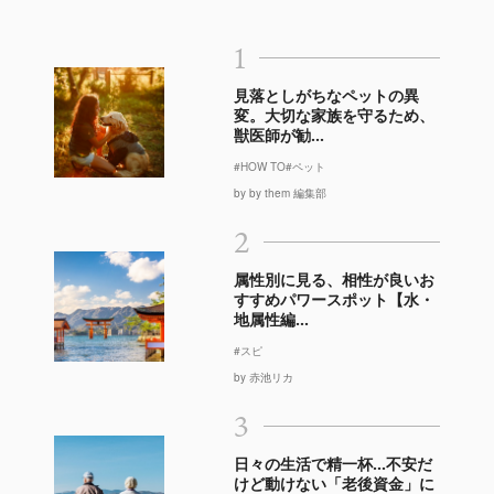
1
見落としがちなペットの異
変。大切な家族を守るため、
獣医師が勧...
#HOW TO
#ペット
by by them 編集部
2
属性別に見る、相性が良いお
すすめパワースポット【水・
地属性編...
#スピ
by 赤池リカ
3
日々の生活で精一杯…不安だ
けど動けない「老後資金」に