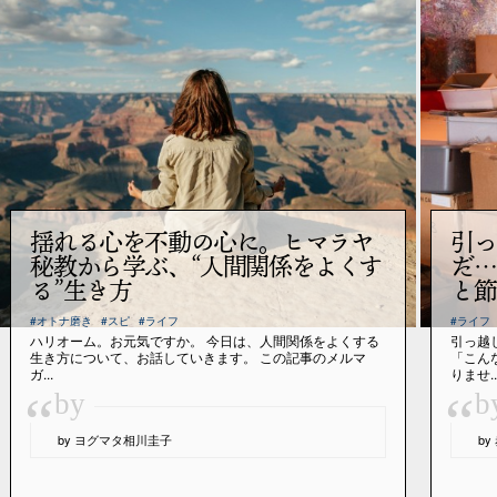
揺れる心を不動の心に。ヒマラヤ
引っ
秘教から学ぶ、“人間関係をよくす
だ…
る”生き方
と節
#オトナ磨き
#スピ
#ライフ
#ライフ
ハリオーム。お元気ですか。 今日は、人間関係をよくする
引っ越
生き方について、お話していきます。 この記事のメルマ
「こん
ガ...
りませ..
“
“
by
b
by ヨグマタ相川圭子
b