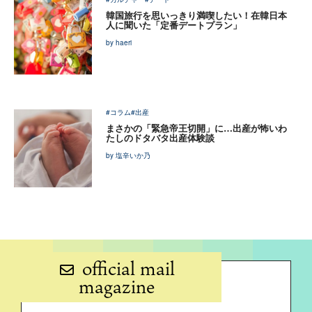
韓国旅行を思いっきり満喫したい！在韓日本
人に聞いた「定番デートプラン」
by haeri
#コラム
#出産
まさかの「緊急帝王切開」に…出産が怖いわ
たしのドタバタ出産体験談
by 塩辛いか乃
official mail
magazine