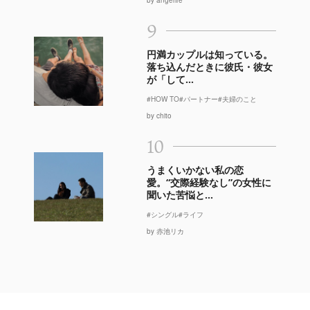
by angerire
9
円満カップルは知っている。
落ち込んだときに彼氏・彼女
が「して...
#HOW TO
#パートナー
#夫婦のこと
by chito
10
うまくいかない私の恋
愛。“交際経験なし”の女性に
聞いた苦悩と...
#シングル
#ライフ
by 赤池リカ