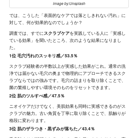
image by:Unsplash
では、こうした「表面的なケアでは落としきれない汚れ」に
対して、何が効果的なのでしょうか？
調査では、すでに
スクラブケア
を実践している人に「実感し
ている効果」を聞いたところ、次のような結果になりまし
た。
1位 毛穴汚れのスッキリ感／53.5％
スクラブ経験者の半数以上が実感した効果がこれ。通常の洗
浄では届かない毛穴の奥まで物理的にアプローチできるスク
ラブならではの強みです。毛穴の詰まりを取り除くことで、
菌の繁殖しやすい環境そのものをリセットできます。
2位 肌のツルすべ感／47.5％
ニオイケアだけでなく、美肌効果も同時に実感できるのがス
クラブの魅力。古い角質を丁寧に取り除くことで、肌触りが
格段に変わります。
3位 肌のザラつき・黒ずみが落ちた／43.4％