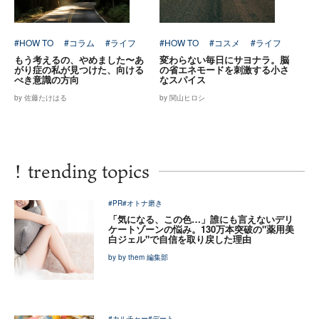
#HOW TO
#コラム
#ライフ
#HOW TO
#コスメ
#ライフ
もう考えるの、やめました〜あ
変わらない毎日にサヨナラ。脳
がり症の私が見つけた、向ける
の省エネモードを刺激する小さ
べき意識の方向
なスパイス
by 佐藤たけはる
by 関山ヒロシ
!
trending topics
#PR
#オトナ磨き
「気になる、この色…」誰にも言えないデリ
ケートゾーンの悩み。130万本突破の"薬用美
白ジェル"で自信を取り戻した理由
by by them 編集部
#カルチャー
#デート