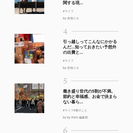
関する現...
#ライフ
by 赤池リカ
4
引っ越しってこんなにかかる
んだ…知っておきたい予想外
の出費と...
#ライフ
by 赤池リカ
5
働き盛り世代の5割が不満。
節約と幸福感、お金で決まら
ない暮ら...
#ライフ
#家のこと
by by them 編集部
6