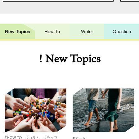
New Topics
How To
Writer
Question
! New Topics
#HOW TO
#コラム
#ライフ
#デート