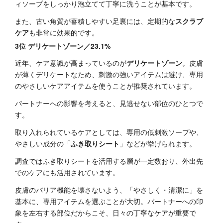
ィソープをしっかり泡立てて丁寧に洗うことが基本です。
また、古い角質が蓄積しやすい足裏には、定期的な
スクラブ
ケア
も非常に効果的です。
3位 デリケートゾーン／23.1%
近年、ケア意識が高まっているのが
デリケートゾーン
。皮膚
が薄くデリケートなため、刺激の強いアイテムは避け、専用
のやさしいケアアイテムを使うことが推奨されています。
パートナーへの影響を考えると、見逃せない部位のひとつで
す。
取り入れられているケアとしては、専用の低刺激ソープや、
やさしい成分の「
ふき取りシート
」などが挙げられます。
調査ではふき取りシートを活用する層が一定数おり、外出先
でのケアにも活用されています。
皮膚のバリア機能を壊さないよう、「やさしく・清潔に」を
基本に、専用アイテムを選ぶことが大切。パートナーへの印
象を左右する部位だからこそ、日々の丁寧なケアが重要で