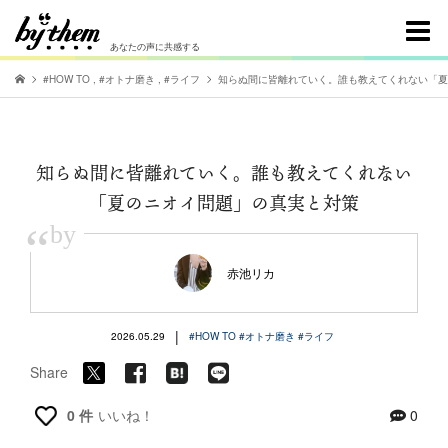
あなたの声に共感する
#HOW TO
,
#オトナ磨き
,
#ライフ
知らぬ間に皆離れていく。誰も教えてくれない「夏
知らぬ間に皆離れていく。誰も教えてくれない
「夏のニオイ問題」の真実と対策
“
by
赤池リカ
|
2026.05.29
#HOW TO
#オトナ磨き
#ライフ
Share
0 件
いいね！
0