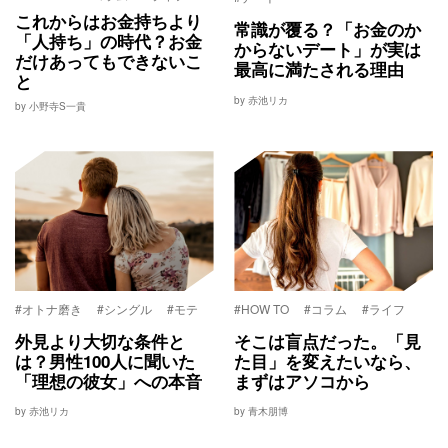
これからはお金持ちより
常識が覆る？「お金のか
「人持ち」の時代？お金
からないデート」が実は
だけあってもできないこ
最高に満たされる理由
と
by 赤池リカ
by 小野寺S一貴
#オトナ磨き
#シングル
#モテ
#HOW TO
#コラム
#ライフ
外見より大切な条件と
そこは盲点だった。「見
は？男性100人に聞いた
た目」を変えたいなら、
「理想の彼女」への本音
まずはアソコから
by 赤池リカ
by 青木朋博