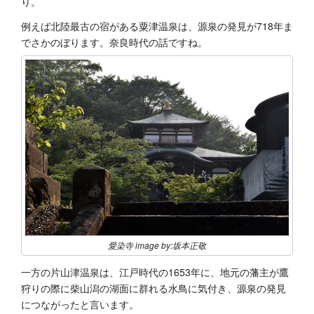
り。
例えば北陸最古の宿がある粟津温泉は、源泉の発見が718年ま
でさかのぼります。奈良時代の話ですね。
愛染寺 image by:坂本正敬
一方の片山津温泉は、江戸時代の1653年に、地元の藩主が鷹
狩りの際に柴山潟の湖面に群れる水鳥に気付き、源泉の発見
につながったと言います。