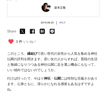
“
坂本正敬
|
2019.08.20
#モテ
Share
3 件
いいね！
このところ、
縁結び
で若い世代の女性から人気を集める神社
仏閣の評判を聞きます。若い女の人からすれば、普段の生活
と無縁になりつつある神社仏閣に足を運ぶ機会にもなって、
いい傾向ではないのでしょうか。
行けば行ったで、やはり
神社
・
仏閣
には特別な荘厳さがあり
ます。心身ともに、清らかになれる感覚もあるはずですよ
ね。