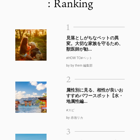
: Ranking
1
見落としがちなペットの異
変。大切な家族を守るため、
獣医師が勧...
#HOW TO
#ペット
by by them 編集部
2
属性別に見る、相性が良いお
すすめパワースポット【水・
地属性編...
#スピ
by 赤池リカ
3