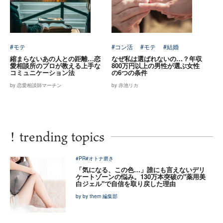
#モテ
#コン活
#モテ
#結婚
縮まらないあの人との距離…恋
なぜ私は選ばれないの…？年収
愛相談所のプロが教える上手な
800万円以上の男性が選ぶ女性
コミュニケーション法
の6つの条件
by 恋愛相談師マーチン
by 赤池リカ
!
trending topics
#PR
#オトナ磨き
「気になる、この色…」誰にも言えないデリ
ケートゾーンの悩み。130万本突破の"薬用美
白ジェル"で自信を取り戻した理由
by by them 編集部