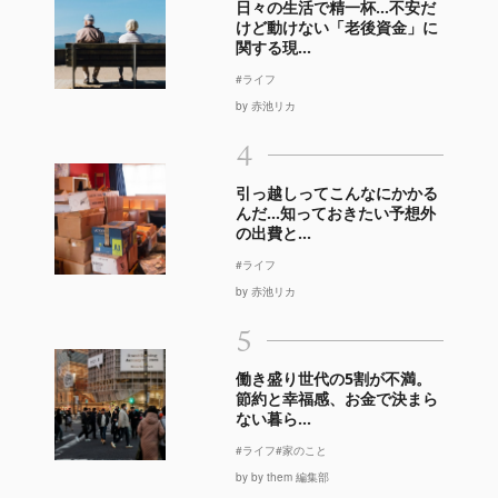
日々の生活で精一杯…不安だ
けど動けない「老後資金」に
関する現...
#ライフ
by 赤池リカ
4
引っ越しってこんなにかかる
んだ…知っておきたい予想外
の出費と...
#ライフ
by 赤池リカ
5
働き盛り世代の5割が不満。
節約と幸福感、お金で決まら
ない暮ら...
#ライフ
#家のこと
by by them 編集部