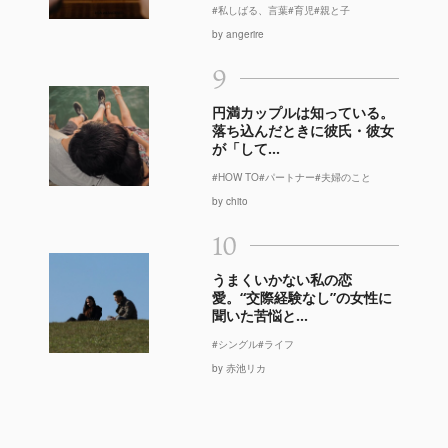
#私しばる、言葉
#育児
#親と子
by angerire
9
円満カップルは知っている。
落ち込んだときに彼氏・彼女
が「して...
#HOW TO
#パートナー
#夫婦のこと
by chito
10
うまくいかない私の恋
愛。“交際経験なし”の女性に
聞いた苦悩と...
#シングル
#ライフ
by 赤池リカ