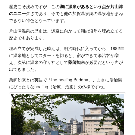
歴史こそ浅めですが、この
湖に源泉があるという点が片山津
のユニークさ
であり、今でも他の加賀温泉郷の温泉地がまね
できない特色となっています。
片山津温泉の歴史は、源泉に向かって湖の沿岸を埋め立てる
歴史でもあります。
埋め立てが完成した時期は、明治時代に入ってから。1882年
に温泉地としてスタートを切ると、宿ができて湯治客が増
え、次第に温泉の守り神として
薬師如来
が必要だという声が
出てきました。
薬師如来とは英語で「the healing Buddha」、まさに湯治湯
にぴったりなhealing（治療、治癒）の仏様ですね。