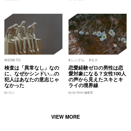
#HOW TO
#シングル
#モテ
検査は「異常なし」なの
恋愛経験ゼロの男性は恋
に、なぜかシンドい…の
愛対象になる？女性100人
犯人はあなたの意志じゃ
の声から見えたスキとキ
なかった
ライの境界線
by のぶ
by by them 編集部
VIEW MORE