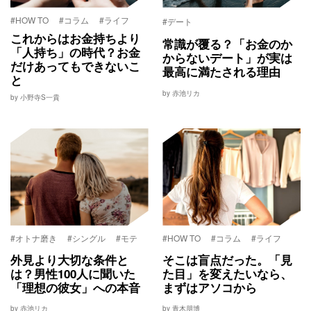
#HOW TO
#コラム
#ライフ
#デート
これからはお金持ちより
常識が覆る？「お金のか
「人持ち」の時代？お金
からないデート」が実は
だけあってもできないこ
最高に満たされる理由
と
by 赤池リカ
by 小野寺S一貴
#オトナ磨き
#シングル
#モテ
#HOW TO
#コラム
#ライフ
外見より大切な条件と
そこは盲点だった。「見
は？男性100人に聞いた
た目」を変えたいなら、
「理想の彼女」への本音
まずはアソコから
by 赤池リカ
by 青木朋博