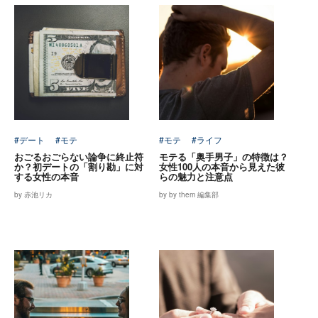
#デート
#モテ
#モテ
#ライフ
おごるおごらない論争に終止符
モテる「奥手男子」の特徴は？
か？初デートの「割り勘」に対
女性100人の本音から見えた彼
する女性の本音
らの魅力と注意点
by 赤池リカ
by by them 編集部