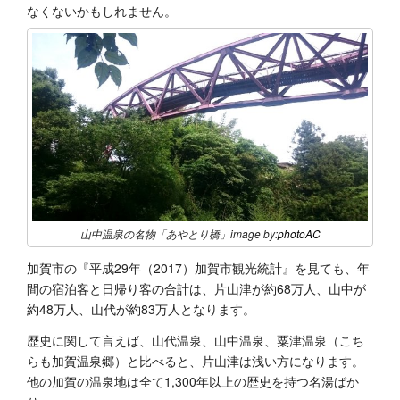
なくないかもしれません。
山中温泉の名物「あやとり橋」image by:
photoAC
加賀市の『平成29年（2017）加賀市観光統計』を見ても、年
間の宿泊客と日帰り客の合計は、片山津が約68万人、山中が
約48万人、山代が約83万人となります。
歴史に関して言えば、山代温泉、山中温泉、粟津温泉（こち
らも加賀温泉郷）と比べると、片山津は浅い方になります。
他の加賀の温泉地は全て1,300年以上の歴史を持つ名湯ばか