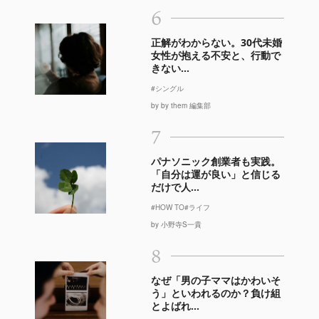
6
正解がわからない。30代未婚
女性が抱える不安と、行動で
きない...
#シングル
by by them 編集部
7
パナソニック創業者も実践。
「自分は運が良い」と信じる
だけで人...
#HOW TO
#ライフ
by 小野寺S一貴
8
なぜ「男の子ママはかわいそ
う」といわれるのか？負け組
とよばれ...