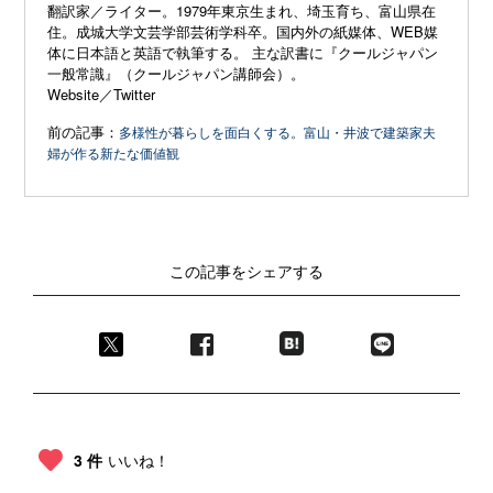
翻訳家／ライター。1979年東京生まれ、埼玉育ち、富山県在
住。成城大学文芸学部芸術学科卒。国内外の紙媒体、WEB媒
体に日本語と英語で執筆する。 主な訳書に『クールジャパン
一般常識』（クールジャパン講師会）。
Website
／
Twitter
前の記事：
多様性が暮らしを面白くする。富山・井波で建築家夫
婦が作る新たな価値観
この記事をシェアする
3 件
いいね！