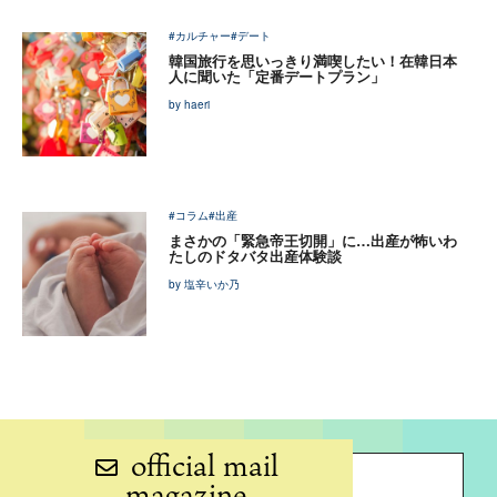
#カルチャー
#デート
韓国旅行を思いっきり満喫したい！在韓日本
人に聞いた「定番デートプラン」
by haeri
#コラム
#出産
まさかの「緊急帝王切開」に…出産が怖いわ
たしのドタバタ出産体験談
by 塩辛いか乃
official mail
magazine