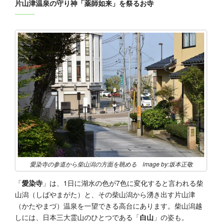
片山津温泉の守り神「薬師如来」を祭るお寺
愛染寺の参道から柴山潟の方面を眺める image by:坂本正敬
「
愛染寺
」は、1日に湖水の色が7色に変化すると言われる柴
山潟（しばやまがた）と、その柴山潟から湧き出す片山津
（かたやまづ）温泉を一望できる高台にあります。柴山潟越
しには、日本三大霊山のひとつである「
白山
」の姿も。