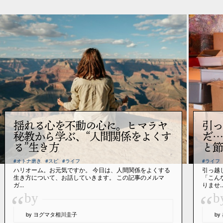
揺れる心を不動の心に。ヒマラヤ
引っ
秘教から学ぶ、“人間関係をよくす
だ…
る”生き方
と節
#オトナ磨き
#スピ
#ライフ
#ライフ
ハリオーム。お元気ですか。 今日は、人間関係をよくする
引っ越
生き方について、お話していきます。 この記事のメルマ
「こん
ガ...
りませ..
“
“
by
b
by ヨグマタ相川圭子
b