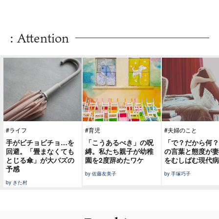
: Attention
#ライフ
#育児
#夫婦のこと
手がビチョビチョ…を
「こうあるべき」の呪
「で？だから何？
回避。「畳まなくても
縛。私たち親子が幼稚
の言葉と態度が妻
とじる傘」が大バズの
園を2度辞めたワケ
をむしばむ現代病
予感
by 佐藤友美子
by 手塚巧子
by きた村