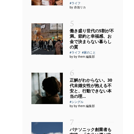
#ライフ
by 赤池リカ
5
働き盛り世代の5割が不
満。節約と幸福感、お
金で決まらない暮らし
の質
#ライフ
#家のこと
by by them 編集部
6
正解がわからない。30
代未婚女性が抱える不
安と、行動できない本
当の理...
#シングル
by by them 編集部
7
パナソニック創業者も