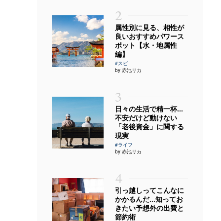
2
属性別に見る、相性が
良いおすすめパワース
ポット【水・地属性
編】
#スピ
by 赤池リカ
3
日々の生活で精一杯…
不安だけど動けない
「老後資金」に関する
現実
#ライフ
by 赤池リカ
4
引っ越しってこんなに
かかるんだ…知ってお
きたい予想外の出費と
節約術