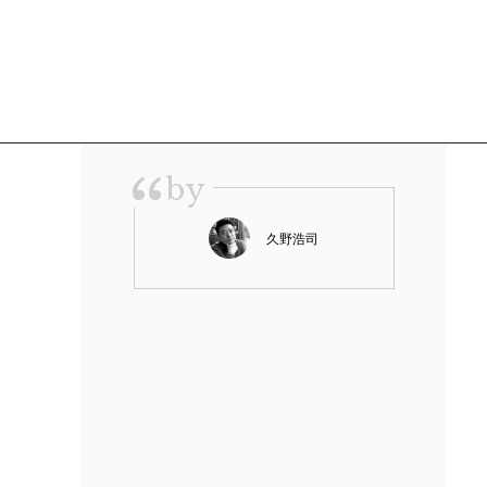
“
by
久野浩司