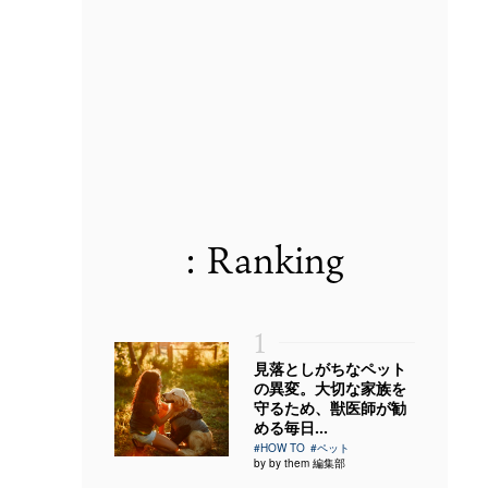
: Ranking
1
見落としがちなペット
の異変。大切な家族を
守るため、獣医師が勧
める毎日...
#HOW TO
#ペット
by by them 編集部