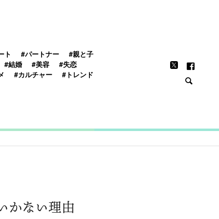
FEATURE
ート
#パートナー
#親と子
#結婚
#美容
#失恋
メ
#カルチャー
#トレンド
いかない理由