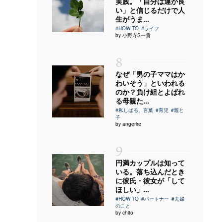
実践。「自分は運が良
い」と信じるだけで人
生がうま...
#HOW TO
#ライフ
by 小野寺S一貴
8
なぜ「男の子ママはか
わいそう」といわれる
のか？負け組とよばれ
る母親た...
#私しばる、言葉
#育児
#親と
子
by angerire
9
円満カップルは知って
いる。落ち込んだとき
に彼氏・彼女が「して
ほしい」...
#HOW TO
#パートナー
#夫婦
のこと
by chito