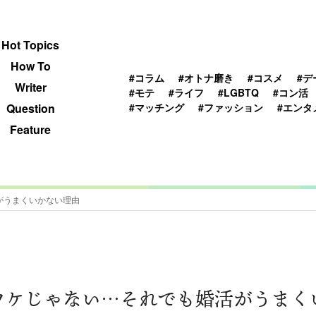
 TOPICS
HOWTO
WRITER
QUESTION
Hot Topics
How To
#コラム
#オトナ磨き
#コスメ
#デ
Writer
#モテ
#ライフ
#LGBTQ
#コン活
#マッチング
#ファッション
#エンタ
Question
Feature
がうまくいかない理由
ワケじゃない…それでも婚活がうまく