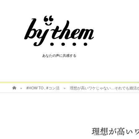
HOT
あなたの声に共感する
あなたの声に共感する
»
#HOW TO
,
#コン活
»
理想が高いワケじゃない…それでも婚活
理想が高い