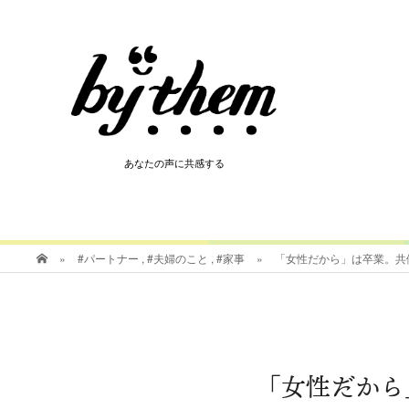
HOT
あなたの声に共感する
あなたの声に共感する
»
#パートナー
,
#夫婦のこと
,
#家事
»
「女性だから」は卒業。共
「女性だから