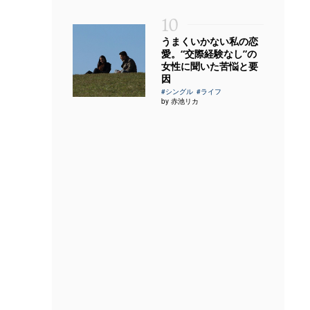
10
うまくいかない私の恋
愛。“交際経験なし”の
女性に聞いた苦悩と要
因
#シングル
#ライフ
by 赤池リカ