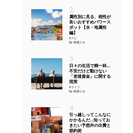
2
属性別に見る、相性が
良いおすすめパワース
ポット【水・地属性
編】
#スピ
by 赤池リカ
3
日々の生活で精一杯…
不安だけど動けない
「老後資金」に関する
現実
#ライフ
by 赤池リカ
4
引っ越しってこんなに
かかるんだ…知ってお
きたい予想外の出費と
節約術