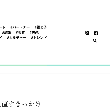
FEATURE
ート
#パートナー
#親と子
#結婚
#美容
#失恋
メ
#カルチャー
#トレンド
見直すきっかけ