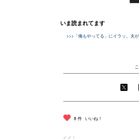
いま読まれてます
>>>「俺もやってる」にイラッ。夫
こ
8 件
いいね！