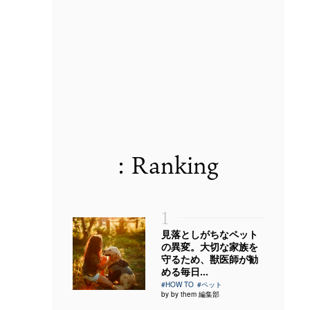
: Ranking
1
見落としがちなペット
の異変。大切な家族を
守るため、獣医師が勧
める毎日...
#HOW TO
#ペット
by by them 編集部