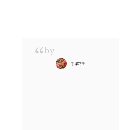
“
by
手塚巧子