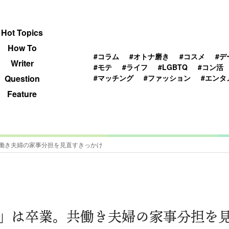
 TOPICS
HOWTO
WRITER
QUESTION
Hot Topics
How To
#コラム
#オトナ磨き
#コスメ
#デ
Writer
#モテ
#ライフ
#LGBTQ
#コン活
#マッチング
#ファッション
#エンタ
Question
Feature
働き夫婦の家事分担を見直すきっかけ
」は卒業。共働き夫婦の家事分担を