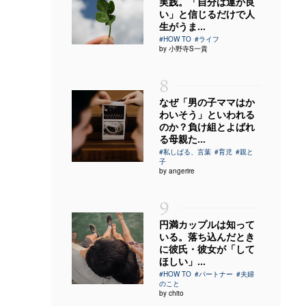
実践。「自分は運が良
い」と信じるだけで人
生がうま...
#HOW TO
#ライフ
by 小野寺S一貴
8
なぜ「男の子ママはか
わいそう」といわれる
のか？負け組とよばれ
る母親た...
#私しばる、言葉
#育児
#親と
子
by angerire
9
円満カップルは知って
いる。落ち込んだとき
に彼氏・彼女が「して
ほしい」...
#HOW TO
#パートナー
#夫婦
のこと
by chito