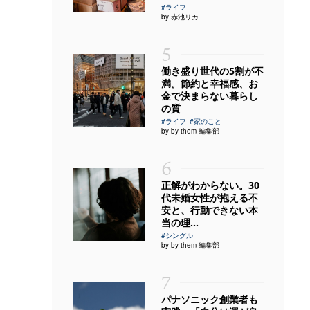
#ライフ
by 赤池リカ
5
働き盛り世代の5割が不
満。節約と幸福感、お
金で決まらない暮らし
の質
#ライフ
#家のこと
by by them 編集部
6
正解がわからない。30
代未婚女性が抱える不
安と、行動できない本
当の理...
#シングル
by by them 編集部
7
パナソニック創業者も