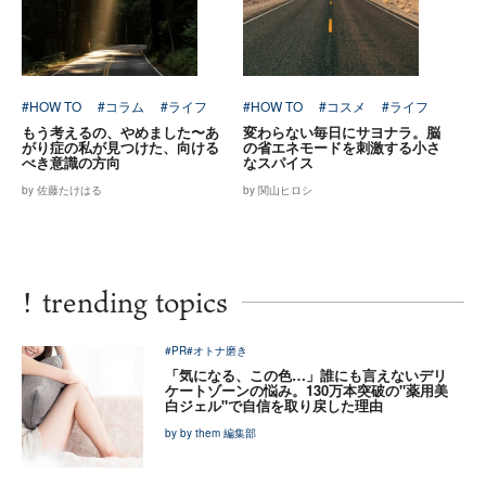
#HOW TO
#コラム
#ライフ
#HOW TO
#コスメ
#ライフ
もう考えるの、やめました〜あ
変わらない毎日にサヨナラ。脳
がり症の私が見つけた、向ける
の省エネモードを刺激する小さ
べき意識の方向
なスパイス
by 佐藤たけはる
by 関山ヒロシ
!
trending topics
#PR
#オトナ磨き
「気になる、この色…」誰にも言えないデリ
ケートゾーンの悩み。130万本突破の"薬用美
白ジェル"で自信を取り戻した理由
by by them 編集部