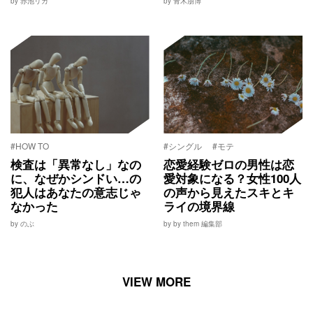
by 赤池リカ
by 青木朋博
#HOW TO
#シングル
#モテ
検査は「異常なし」なの
恋愛経験ゼロの男性は恋
に、なぜかシンドい…の
愛対象になる？女性100人
犯人はあなたの意志じゃ
の声から見えたスキとキ
なかった
ライの境界線
by のぶ
by by them 編集部
VIEW MORE