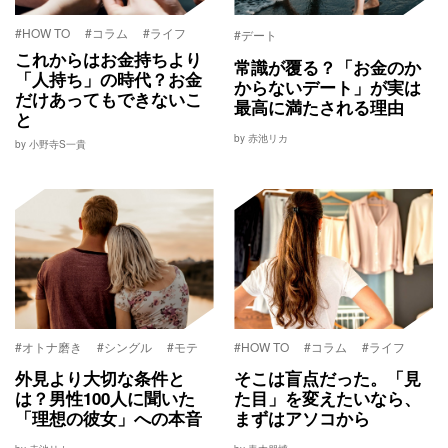
#HOW TO
#コラム
#ライフ
#デート
これからはお金持ちより
常識が覆る？「お金のか
「人持ち」の時代？お金
からないデート」が実は
だけあってもできないこ
最高に満たされる理由
と
by 赤池リカ
by 小野寺S一貴
#オトナ磨き
#シングル
#モテ
#HOW TO
#コラム
#ライフ
外見より大切な条件と
そこは盲点だった。「見
は？男性100人に聞いた
た目」を変えたいなら、
「理想の彼女」への本音
まずはアソコから