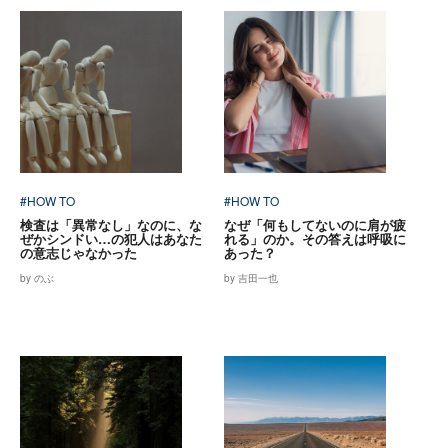
#HOW TO
#HOW TO
検査は「異常なし」なのに、な
なぜ「何もしてないのに肩が疲
ぜかシンドい…の犯人はあなた
れる」のか。その答えは呼吸に
の意志じゃなかった
あった？
by のぶ
by 吉田一也