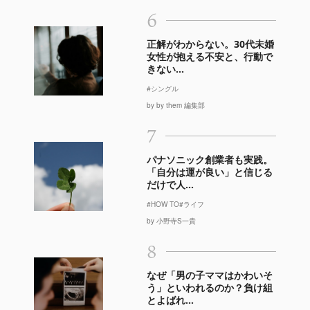
6
正解がわからない。30代未婚
女性が抱える不安と、行動で
きない...
#シングル
by by them 編集部
7
パナソニック創業者も実践。
「自分は運が良い」と信じる
だけで人...
#HOW TO
#ライフ
by 小野寺S一貴
8
なぜ「男の子ママはかわいそ
う」といわれるのか？負け組
とよばれ...