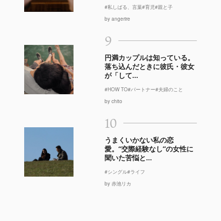
#私しばる、言葉
#育児
#親と子
by angerire
9
円満カップルは知っている。
落ち込んだときに彼氏・彼女
が「して...
#HOW TO
#パートナー
#夫婦のこと
by chito
10
うまくいかない私の恋
愛。“交際経験なし”の女性に
聞いた苦悩と...
#シングル
#ライフ
by 赤池リカ