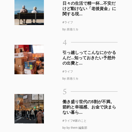
日々の生活で精一杯…不安だ
けど動けない「老後資金」に
関する現...
#ライフ
by 赤池リカ
4
引っ越しってこんなにかかる
んだ…知っておきたい予想外
の出費と...
#ライフ
by 赤池リカ
5
働き盛り世代の5割が不満。
節約と幸福感、お金で決まら
ない暮ら...
#ライフ
#家のこと
by by them 編集部