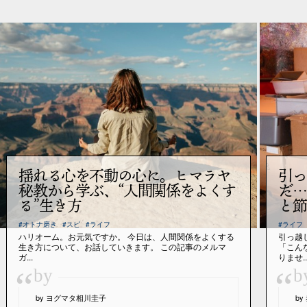
揺れる心を不動の心に。ヒマラヤ
引っ
秘教から学ぶ、“人間関係をよくす
だ…
る”生き方
と節
#オトナ磨き
#スピ
#ライフ
#ライフ
ハリオーム。お元気ですか。 今日は、人間関係をよくする
引っ越
生き方について、お話していきます。 この記事のメルマ
「こん
ガ...
りませ..
“
“
by
b
by ヨグマタ相川圭子
b