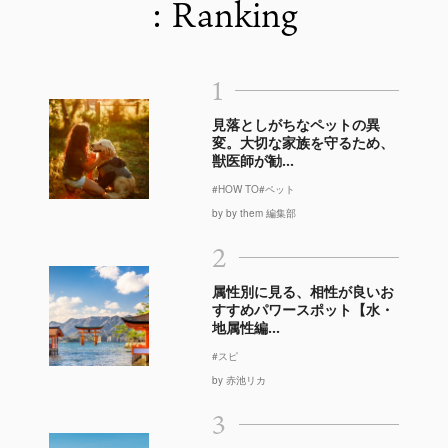
: Ranking
1
見落としがちなペットの異
変。大切な家族を守るため、
獣医師が勧...
#HOW TO
#ペット
by by them 編集部
2
属性別に見る、相性が良いお
すすめパワースポット【水・
地属性編...
#スピ
by 赤池リカ
3