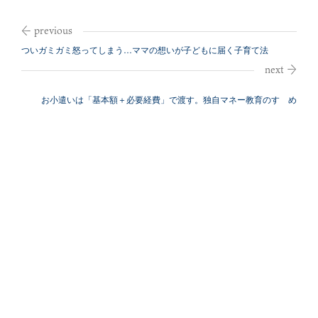
ついガミガミ怒ってしまう…ママの想いが子どもに届く子育て法
お小遣いは「基本額＋必要経費」で渡す。独自マネー教育のすゝめ