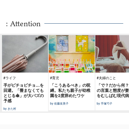
: Attention
#ライフ
#育児
#夫婦のこと
手がビチョビチョ…を
「こうあるべき」の呪
「で？だから何？
回避。「畳まなくても
縛。私たち親子が幼稚
の言葉と態度が妻
とじる傘」が大バズの
園を2度辞めたワケ
をむしばむ現代病
予感
by 佐藤友美子
by 手塚巧子
by きた村