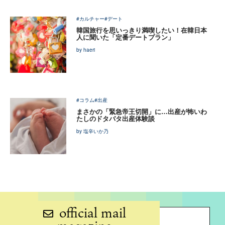
#カルチャー
#デート
韓国旅行を思いっきり満喫したい！在韓日本
人に聞いた「定番デートプラン」
by haeri
#コラム
#出産
まさかの「緊急帝王切開」に…出産が怖いわ
たしのドタバタ出産体験談
by 塩辛いか乃
official mail