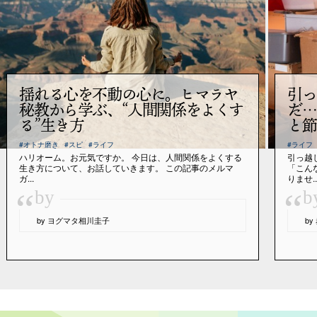
揺れる心を不動の心に。ヒマラヤ
引っ
秘教から学ぶ、“人間関係をよくす
だ…
る”生き方
と節
#オトナ磨き
#スピ
#ライフ
#ライフ
ハリオーム。お元気ですか。 今日は、人間関係をよくする
引っ越
生き方について、お話していきます。 この記事のメルマ
「こん
ガ...
りませ..
“
“
by
b
by ヨグマタ相川圭子
b