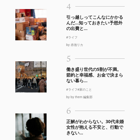
4
引っ越しってこんなにかかる
んだ…知っておきたい予想外
の出費と...
#ライフ
by 赤池リカ
5
働き盛り世代の5割が不満。
節約と幸福感、お金で決まら
ない暮ら...
#ライフ
#家のこと
by by them 編集部
6
正解がわからない。30代未婚
女性が抱える不安と、行動で
きない...