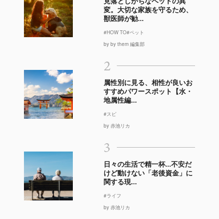
見落としがちなペットの異
変。大切な家族を守るため、
獣医師が勧...
#HOW TO
#ペット
by by them 編集部
2
属性別に見る、相性が良いお
すすめパワースポット【水・
地属性編...
#スピ
by 赤池リカ
3
日々の生活で精一杯…不安だ
けど動けない「老後資金」に
関する現...
#ライフ
by 赤池リカ