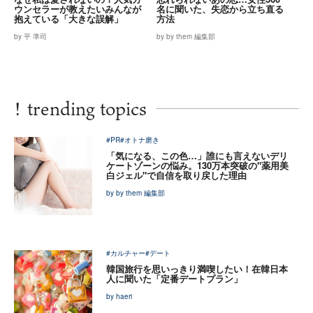
ウンセラーが教えたいみんなが
名に聞いた、失恋から立ち直る
抱えている「大きな誤解」
方法
by 平 準司
by by them 編集部
!
trending topics
#PR
#オトナ磨き
「気になる、この色…」誰にも言えないデリ
ケートゾーンの悩み。130万本突破の"薬用美
白ジェル"で自信を取り戻した理由
by by them 編集部
#カルチャー
#デート
韓国旅行を思いっきり満喫したい！在韓日本
人に聞いた「定番デートプラン」
by haeri