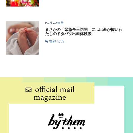
#コラム
#出産
まさかの「緊急帝王切開」に…出産が怖いわ
たしのドタバタ出産体験談
by 塩辛いか乃
official mail
magazine