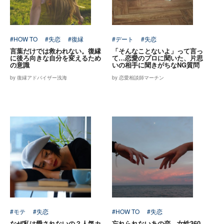
#HOW TO
#失恋
#復縁
#デート
#失恋
言葉だけでは救われない。復縁
「そんなことないよ」って言っ
に後ろ向きな自分を変えるため
て…恋愛のプロに聞いた、片思
の意識
いの相手に聞きがちなNG質問
by 復縁アドバイザー浅海
by 恋愛相談師マーチン
#モテ
#失恋
#HOW TO
#失恋
なぜ私は愛されないの？人気カ
忘れられないあの恋…女性360