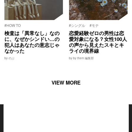
#HOW TO
#シングル
#モテ
検査は「異常なし」なの
恋愛経験ゼロの男性は恋
に、なぜかシンドい…の
愛対象になる？女性100人
犯人はあなたの意志じゃ
の声から見えたスキとキ
なかった
ライの境界線
by のぶ
by by them 編集部
VIEW MORE