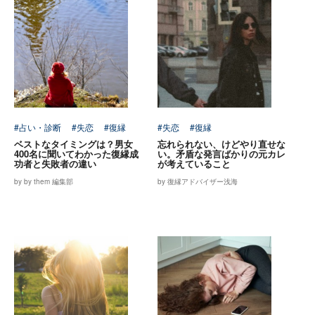
#占い・診断
#失恋
#復縁
#失恋
#復縁
ベストなタイミングは？男女
忘れられない、けどやり直せな
400名に聞いてわかった復縁成
い。矛盾な発言ばかりの元カレ
功者と失敗者の違い
が考えていること
by by them 編集部
by 復縁アドバイザー浅海