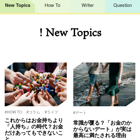
New Topics
How To
Writer
Question
! New Topics
#HOW TO
#コラム
#ライフ
#デート
これからはお金持ちより
常識が覆る？「お金のか
「人持ち」の時代？お金
からないデート」が実は
だけあってもできないこ
最高に満たされる理由
と