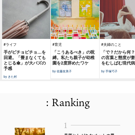
#ライフ
#育児
#夫婦のこと
手がビチョビチョ…を
「こうあるべき」の呪
「で？だから何？
回避。「畳まなくても
縛。私たち親子が幼稚
の言葉と態度が妻
とじる傘」が大バズの
園を2度辞めたワケ
をむしばむ現代病
予感
by 佐藤友美子
by 手塚巧子
by きた村
: Ranking
1