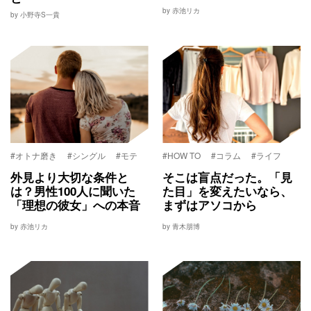
by 赤池リカ
by 小野寺S一貴
#オトナ磨き
#シングル
#モテ
#HOW TO
#コラム
#ライフ
外見より大切な条件と
そこは盲点だった。「見
は？男性100人に聞いた
た目」を変えたいなら、
「理想の彼女」への本音
まずはアソコから
by 赤池リカ
by 青木朋博