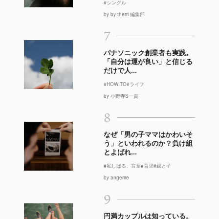
#シングル
by by them 編集部
7
パナソニック創業者も実践。
「自分は運が良い」と信じる
だけで人...
#HOW TO
#ライフ
by 小野寺S一貴
8
なぜ「男の子ママはかわいそ
う」といわれるのか？負け組
とよばれ...
#私しばる、言葉
#育児
#親と子
by angerire
9
円満カップルは知っている。