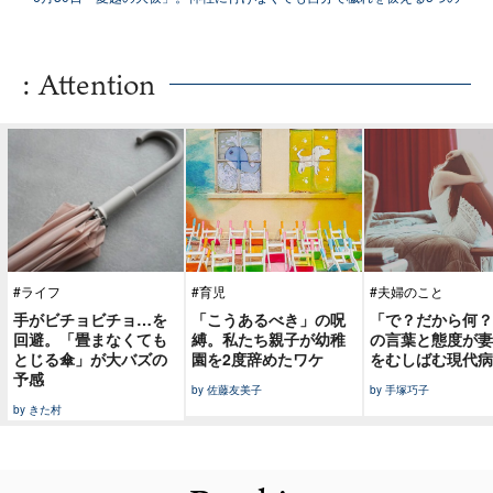
方法
: Attention
#ライフ
#育児
#夫婦のこと
手がビチョビチョ…を
「こうあるべき」の呪
「で？だから何？
回避。「畳まなくても
縛。私たち親子が幼稚
の言葉と態度が妻
とじる傘」が大バズの
園を2度辞めたワケ
をむしばむ現代病
予感
by 佐藤友美子
by 手塚巧子
by きた村