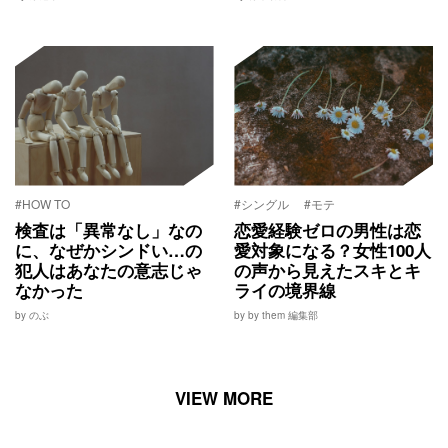
#HOW TO
#シングル
#モテ
検査は「異常なし」なの
恋愛経験ゼロの男性は恋
に、なぜかシンドい…の
愛対象になる？女性100人
犯人はあなたの意志じゃ
の声から見えたスキとキ
なかった
ライの境界線
by のぶ
by by them 編集部
VIEW MORE