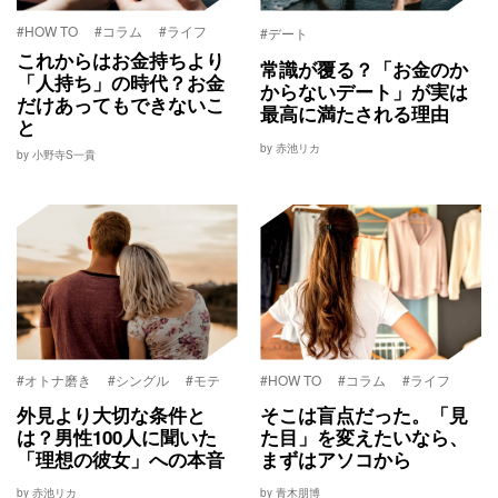
#HOW TO
#コラム
#ライフ
#デート
これからはお金持ちより
常識が覆る？「お金のか
「人持ち」の時代？お金
からないデート」が実は
だけあってもできないこ
最高に満たされる理由
と
by 赤池リカ
by 小野寺S一貴
#オトナ磨き
#シングル
#モテ
#HOW TO
#コラム
#ライフ
外見より大切な条件と
そこは盲点だった。「見
は？男性100人に聞いた
た目」を変えたいなら、
「理想の彼女」への本音
まずはアソコから
by 赤池リカ
by 青木朋博