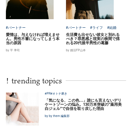
#パートナー
#パートナー
#ライフ
#結婚
愛情は、与えなければ増えませ
生活費も出せない彼女と別れる
ん。男性不審になってしまう本
べき？罪悪感と現実の狭間で揺
当の原因
れる20代後半男性の葛藤
by 平 準司
by 婚活FP山本
!
trending topics
#PR
#オトナ磨き
「気になる、この色…」誰にも言えないデリ
ケートゾーンの悩み。130万本突破の"薬用美
白ジェル"で自信を取り戻した理由
by by them 編集部