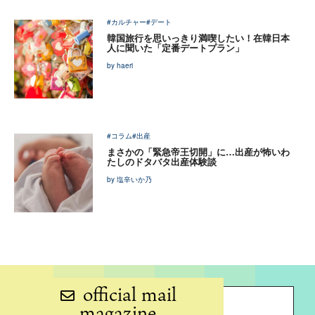
#カルチャー
#デート
韓国旅行を思いっきり満喫したい！在韓日本
人に聞いた「定番デートプラン」
by haeri
#コラム
#出産
まさかの「緊急帝王切開」に…出産が怖いわ
たしのドタバタ出産体験談
by 塩辛いか乃
official mail
magazine