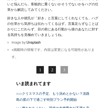
いと悩んだら、客観的に重くないかそうでないかをハグの仕
草から解読してみてください。
好きな人や彼氏が「好き」と言葉にしてくれなくても、ハグ
の仕草から気持ちは伝わってくるはず。言葉足らずなことば
かりにこだわらず、目の前にある行動から彼のあなたに対す
る気持ちを見極めていきましょうね。
image by:
Unsplash
※掲載時の情報です。内容は変更になる可能性がありま
す。
1
2
3
いま読まれてます
>>>クリスマスの予定、もう決めとかない？淡路
島の星の下で過ごす特別プラン予約開始
>>>嫌われたくない…現代の未婚男女が不満を言