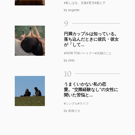
#私しばる、言葉
#育児
#親と子
by angerire
9
円満カップルは知っている。
落ち込んだときに彼氏・彼女
が「して...
#HOW TO
#パートナー
#夫婦のこと
by chito
10
うまくいかない私の恋
愛。“交際経験なし”の女性に
聞いた苦悩と...
#シングル
#ライフ
by 赤池リカ