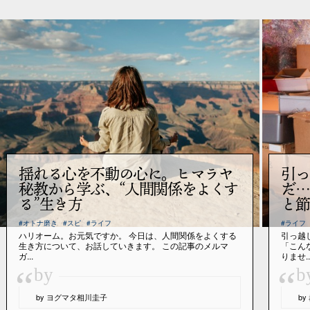
揺れる心を不動の心に。ヒマラヤ
引っ
秘教から学ぶ、“人間関係をよくす
だ…
る”生き方
と節
#オトナ磨き
#スピ
#ライフ
#ライフ
ハリオーム。お元気ですか。 今日は、人間関係をよくする
引っ越
生き方について、お話していきます。 この記事のメルマ
「こん
ガ...
りませ..
“
“
by
b
by ヨグマタ相川圭子
b