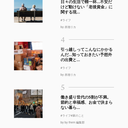
日々の生活で精一杯…不安だ
けど動けない「老後資金」に
関する現...
#ライフ
by 赤池リカ
4
引っ越しってこんなにかかる
んだ…知っておきたい予想外
の出費と...
#ライフ
by 赤池リカ
5
働き盛り世代の5割が不満。
節約と幸福感、お金で決まら
ない暮ら...
#ライフ
#家のこと
by by them 編集部