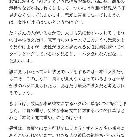
女性に対する「好き」という気持ちや性欲、独占欲、嫉妬の
気持ちなどがあふれてしまって、ついには周囲の状況がほぼ
見えなくなってしまいます。恋愛に盲目になってしまうの
は、女性だけではないというわけです。
たくさんの人がいるなかで、人目も気にせずハグしてしまう
のは本命彼女だけ。電車待ちのホームでこのような光景をよ
く見かけますが、男性が彼女と思われる女性に無我夢中でベ
タベタとハグしているのを見ると、「ベタ惚れなんだな…」
と思います。
誰に見られたっていい状況でハグをするのは、本命女性だか
らこそ！このように、周囲が見えなくなっているような仕草
が彼のハグに見られたら、あなたは最愛の彼女だと考えられ
るでしょう。
きょうは、彼氏が本命彼女にするハグの仕草を5つご紹介しま
した。ご覧の通り、男性が本命女性に対するハグの仕草はど
れも「本能全開で重め」のものばかり。
男性は、言葉ではなく行動で伝えようとする人が多い傾向に
あるといわれています。好きな人や彼氏の気持ちがわからな