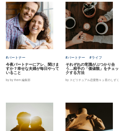
#パートナー
#パートナー
#ライフ
今夜パートナーにアレ、聞けま
それぞれの常識がぶつかり合
すか？幸せな夫婦が毎日やって
う…相手の「価値観」をチェッ
いること
クする方法
by by them 編集部
by スピリチュアル恋愛塾ｂｙ星のしずく