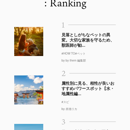
: Ranking
1
見落としがちなペットの異
変。大切な家族を守るため、
獣医師が勧...
#HOW TO
#ペット
by by them 編集部
2
属性別に見る、相性が良いお
すすめパワースポット【水・
地属性編...
#スピ
by 赤池リカ
3