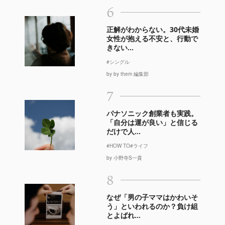
6
正解がわからない。30代未婚
女性が抱える不安と、行動で
きない...
#シングル
by by them 編集部
7
パナソニック創業者も実践。
「自分は運が良い」と信じる
だけで人...
#HOW TO
#ライフ
by 小野寺S一貴
8
なぜ「男の子ママはかわいそ
う」といわれるのか？負け組
とよばれ...