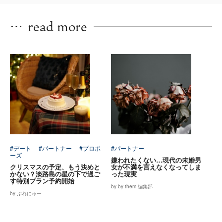
…
read more
#デート
#パートナー
#プロポ
#パートナー
ーズ
嫌われたくない…現代の未婚男
クリスマスの予定、もう決めと
女が不満を言えなくなってしま
かない？淡路島の星の下で過ご
った現実
す特別プラン予約開始
by by them 編集部
by ぷれにゅー