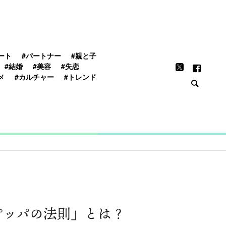
FEATURE
ート
#パートナー
#親と子
#結婚
#美容
#失恋
メ
#カルチャー
#トレンド
ピッパの法則」とは？