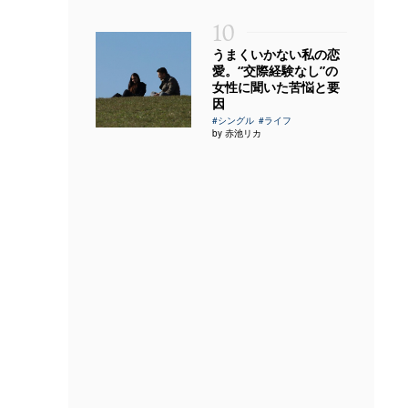
10
うまくいかない私の恋
愛。“交際経験なし”の
女性に聞いた苦悩と要
因
#シングル
#ライフ
by 赤池リカ