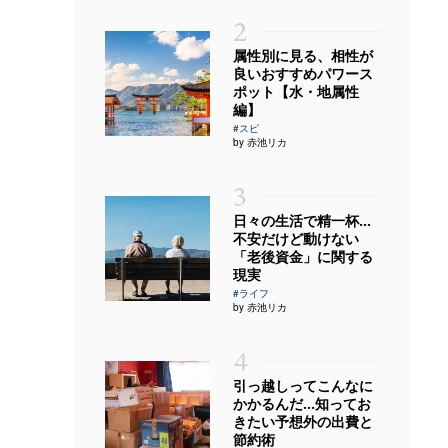
2
属性別に見る、相性が
良いおすすめパワース
ポット【水・地属性
編】
#スピ
by 赤池リカ
3
日々の生活で精一杯…
不安だけど動けない
「老後資金」に関する
現実
#ライフ
by 赤池リカ
4
引っ越しってこんなに
かかるんだ…知ってお
きたい予想外の出費と
節約術