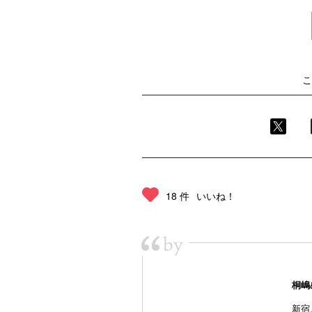
こ
18 件
いいね！
“
by
桐嶋
新宿