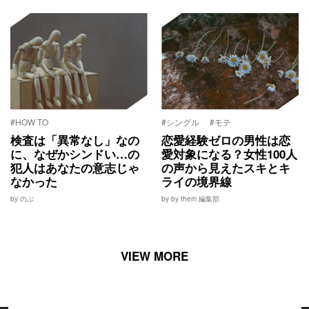
#HOW TO
#シングル
#モテ
検査は「異常なし」なの
恋愛経験ゼロの男性は恋
に、なぜかシンドい…の
愛対象になる？女性100人
犯人はあなたの意志じゃ
の声から見えたスキとキ
なかった
ライの境界線
by のぶ
by by them 編集部
VIEW MORE