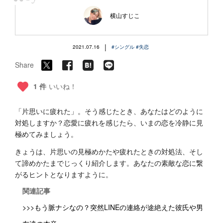
“
横山すじこ
|
2021.07.16
#シングル
#失恋
Share
1 件
いいね！
「片思いに疲れた」。そう感じたとき、あなたはどのように
対処しますか？恋愛に疲れを感じたら、いまの恋を冷静に見
極めてみましょう。
きょうは、片思いの見極めかたや疲れたときの対処法、そし
て諦めかたまでじっくり紹介します。あなたの素敵な恋に繋
がるヒントとなりますように。
関連記事
>>>もう脈ナシなの？突然LINEの連絡が途絶えた彼氏や男