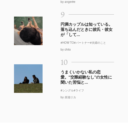
by angerire
9
円満カップルは知っている。
落ち込んだときに彼氏・彼女
が「して...
#HOW TO
#パートナー
#夫婦のこと
by chito
10
うまくいかない私の恋
愛。“交際経験なし”の女性に
聞いた苦悩と...
#シングル
#ライフ
by 赤池リカ