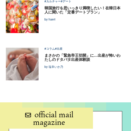
#カルチャー
#デート
韓国旅行を思いっきり満喫したい！在韓日本
人に聞いた「定番デートプラン」
by haeri
#コラム
#出産
まさかの「緊急帝王切開」に…出産が怖いわ
たしのドタバタ出産体験談
by 塩辛いか乃
official mail
magazine