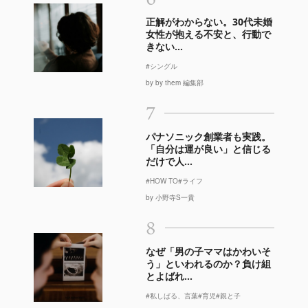
正解がわからない。30代未婚
女性が抱える不安と、行動で
きない...
#シングル
by by them 編集部
7
パナソニック創業者も実践。
「自分は運が良い」と信じる
だけで人...
#HOW TO
#ライフ
by 小野寺S一貴
8
なぜ「男の子ママはかわいそ
う」といわれるのか？負け組
とよばれ...
#私しばる、言葉
#育児
#親と子