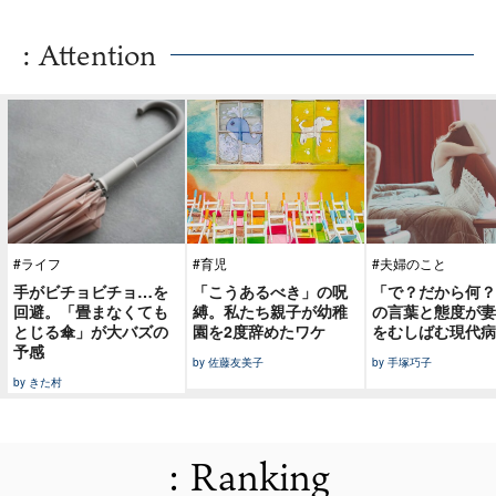
: Attention
#ライフ
#育児
#夫婦のこと
手がビチョビチョ…を
「こうあるべき」の呪
「で？だから何？
回避。「畳まなくても
縛。私たち親子が幼稚
の言葉と態度が妻
とじる傘」が大バズの
園を2度辞めたワケ
をむしばむ現代病
予感
by 佐藤友美子
by 手塚巧子
by きた村
: Ranking