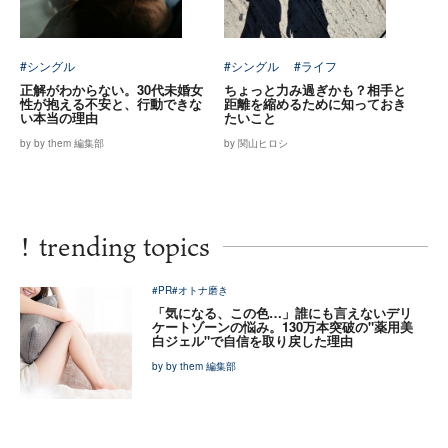
#シングル
#シングル
#ライフ
正解がわからない。30代未婚女
ちょっと力み過ぎかも？相手と
性が抱える不安と、行動できな
距離を縮めるために知っておき
い本当の理由
たいこと
by by them 編集部
by 関山ヒロシ
!
trending topics
#PR
#オトナ磨き
「気になる、この色…」誰にも言えないデリ
ケートゾーンの悩み。130万本突破の"薬用美
白ジェル"で自信を取り戻した理由
by by them 編集部