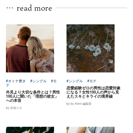
…
read more
#オトナ磨き
#シングル
#モ
#シングル
#モテ
テ
恋愛経験ゼロの男性は恋愛対象
外見より大切な条件とは？男性
になる？女性100人の声から見
100人に聞いた「理想の彼女」
えたスキとキライの境界線
への本音
by by them 編集部
by 赤池リカ