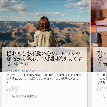
揺れる心を不動の心に。ヒマラヤ
引っ
秘教から学ぶ、“人間関係をよくす
だ…
る”生き方
と節
#オトナ磨き
#スピ
#ライフ
#ライフ
ハリオーム。お元気ですか。 今日は、人間関係をよくする
引っ越
生き方について、お話していきます。 この記事のメルマ
「こん
ガ...
りませ..
“
“
by
b
by ヨグマタ相川圭子
b