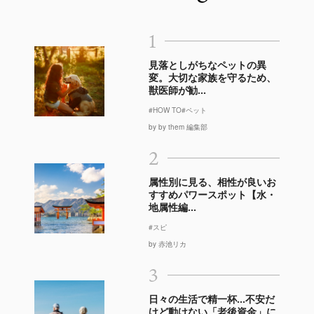
1
見落としがちなペットの異
変。大切な家族を守るため、
獣医師が勧...
#HOW TO
#ペット
by by them 編集部
2
属性別に見る、相性が良いお
すすめパワースポット【水・
地属性編...
#スピ
by 赤池リカ
3
日々の生活で精一杯…不安だ
けど動けない「老後資金」に