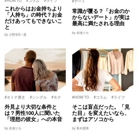
#HOW TO
#コラム
#ライフ
#デート
これからはお金持ちより
常識が覆る？「お金のか
「人持ち」の時代？お金
からないデート」が実は
だけあってもできないこ
最高に満たされる理由
と
by 赤池リカ
by 小野寺S一貴
#オトナ磨き
#シングル
#モテ
#HOW TO
#コラム
#ライフ
外見より大切な条件と
そこは盲点だった。「見
は？男性100人に聞いた
た目」を変えたいなら、
「理想の彼女」への本音
まずはアソコから
by 赤池リカ
by 青木朋博