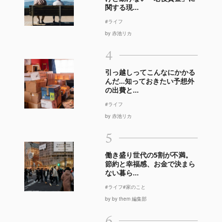
関する現...
#ライフ
by 赤池リカ
4
引っ越しってこんなにかかる
んだ…知っておきたい予想外
の出費と...
#ライフ
by 赤池リカ
5
働き盛り世代の5割が不満。
節約と幸福感、お金で決まら
ない暮ら...
#ライフ
#家のこと
by by them 編集部
6