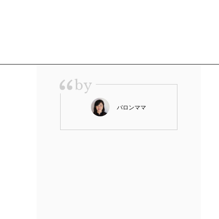
“
by
バロンママ