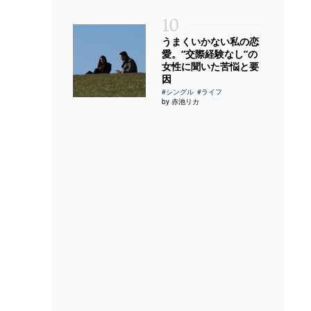
10
うまくいかない私の恋
愛。“交際経験なし”の
女性に聞いた苦悩と要
因
#シングル
#ライフ
by 赤池リカ