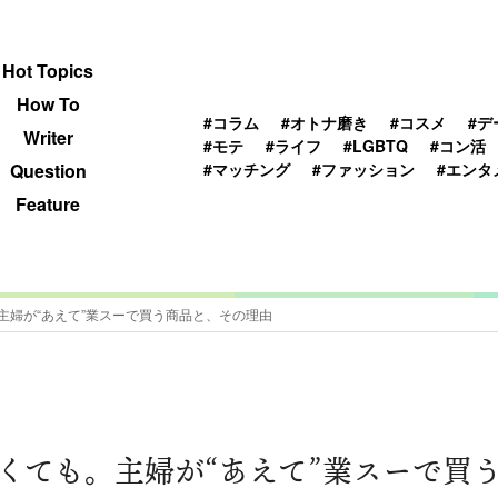
 TOPICS
HOWTO
WRITER
QUESTION
Hot Topics
How To
#コラム
#オトナ磨き
#コスメ
#デ
Writer
#モテ
#ライフ
#LGBTQ
#コン活
#マッチング
#ファッション
#エンタ
Question
Feature
主婦が“あえて”業スーで買う商品と、その理由
くても。主婦が“あえて”業スーで買