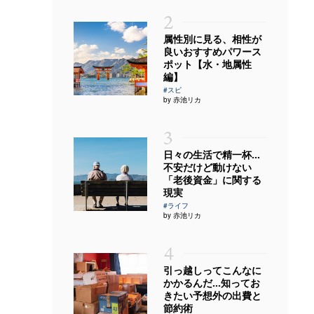
2
属性別に見る、相性が
良いおすすめパワース
ポット【水・地属性
編】
#スピ
by 赤池リカ
3
日々の生活で精一杯…
不安だけど動けない
「老後資金」に関する
現実
#ライフ
by 赤池リカ
4
引っ越しってこんなに
かかるんだ…知ってお
きたい予想外の出費と
節約術