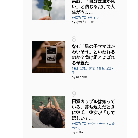
実践。「自分は運が良
い」と信じるだけで人
生がうま...
#HOW TO
#ライフ
by 小野寺S一貴
8
なぜ「男の子ママはか
わいそう」といわれる
のか？負け組とよばれ
る母親た...
#私しばる、言葉
#育児
#親と
子
by angerire
9
円満カップルは知って
いる。落ち込んだとき
に彼氏・彼女が「して
ほしい」...
#HOW TO
#パートナー
#夫婦
のこと
by chito