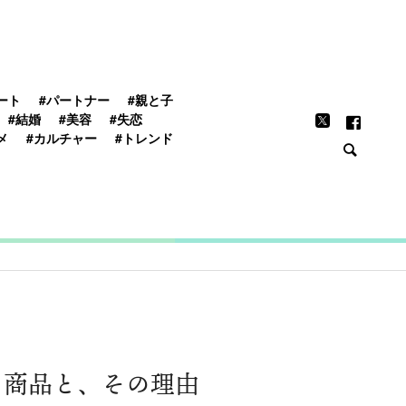
FEATURE
ート
#パートナー
#親と子
#結婚
#美容
#失恋
メ
#カルチャー
#トレンド
う商品と、その理由