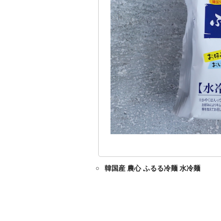
韓国産 農心 ふるる冷麺 水冷麺