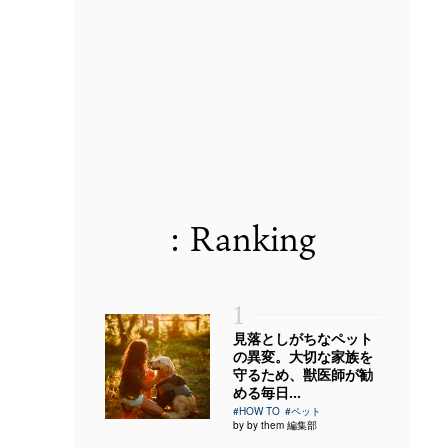
: Ranking
1
見落としがちなペット
の異変。大切な家族を
守るため、獣医師が勧
める毎日...
#HOW TO
#ペット
by by them 編集部