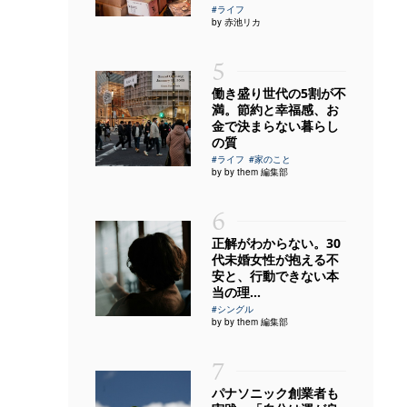
#ライフ
by 赤池リカ
5
働き盛り世代の5割が不
満。節約と幸福感、お
金で決まらない暮らし
の質
#ライフ
#家のこと
by by them 編集部
6
正解がわからない。30
代未婚女性が抱える不
安と、行動できない本
当の理...
#シングル
by by them 編集部
7
パナソニック創業者も