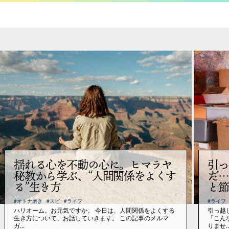
揺れる心を不動の心に。ヒマラヤ
引っ
秘教から学ぶ、“人間関係をよくす
だ…
る”生き方
と節
#オトナ磨き
#スピ
#ライフ
#ライフ
ハリオーム。お元気ですか。 今日は、人間関係をよくする
引っ越
生き方について、お話していきます。 この記事のメルマ
「こん
ガ...
りませ..