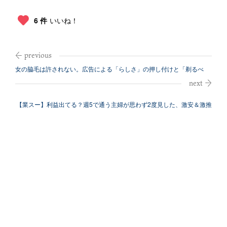
6 件
いいね！
女の脇毛は許されない。広告による「らしさ」の押し付けと「剃るべ
き」の呪縛
【業スー】利益出てる？週5で通う主婦が思わず2度見した、激安＆激推
し商品