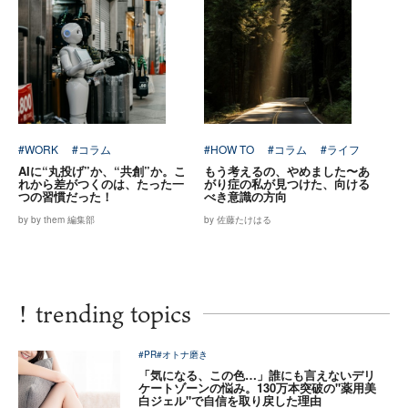
#WORK
#コラム
#HOW TO
#コラム
#ライフ
AIに“丸投げ”か、“共創”か。こ
もう考えるの、やめました〜あ
れから差がつくのは、たった一
がり症の私が見つけた、向ける
つの習慣だった！
べき意識の方向
by by them 編集部
by 佐藤たけはる
!
trending topics
#PR
#オトナ磨き
「気になる、この色…」誰にも言えないデリ
ケートゾーンの悩み。130万本突破の"薬用美
白ジェル"で自信を取り戻した理由