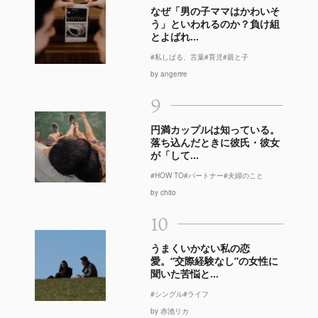
なぜ「男の子ママはかわいそ
う」といわれるのか？負け組
とよばれ...
#私しばる、言葉
#育児
#親と子
by angerire
9
円満カップルは知っている。
落ち込んだときに彼氏・彼女
が「して...
#HOW TO
#パートナー
#夫婦のこと
by chito
10
うまくいかない私の恋
愛。“交際経験なし”の女性に
聞いた苦悩と...
#シングル
#ライフ
by 赤池リカ