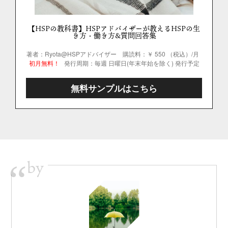
【HSPの教科書】HSPアドバイザーが教えるHSPの生
き方・働き方&質問回答集
著者：Ryota@HSPアドバイザー
購読料：￥ 550 （税込）/月
初月無料！
発行周期：毎週 日曜日(年末年始を除く) 発行予定
無料サンプルはこちら
by
“