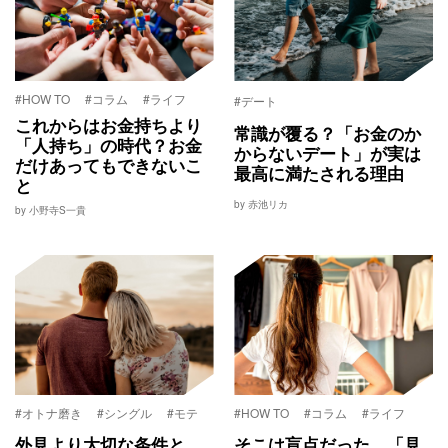
#HOW TO
#コラム
#ライフ
#デート
これからはお金持ちより
常識が覆る？「お金のか
「人持ち」の時代？お金
からないデート」が実は
だけあってもできないこ
最高に満たされる理由
と
by 赤池リカ
by 小野寺S一貴
#オトナ磨き
#シングル
#モテ
#HOW TO
#コラム
#ライフ
外見より大切な条件と
そこは盲点だった。「見