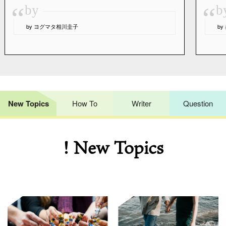
“
“
by
b
by ヨグマタ相川圭子
b
New Topics
How To
Writer
Question
! New Topics