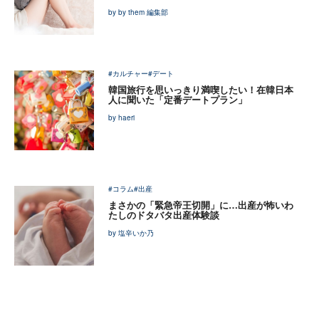
by by them 編集部
#カルチャー
#デート
韓国旅行を思いっきり満喫したい！在韓日本
人に聞いた「定番デートプラン」
by haeri
#コラム
#出産
まさかの「緊急帝王切開」に…出産が怖いわ
たしのドタバタ出産体験談
by 塩辛いか乃