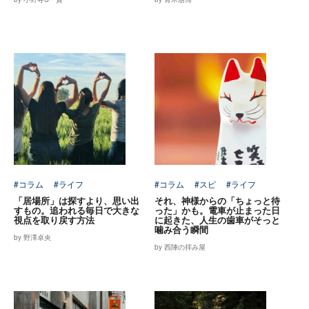
#コラム
#ライフ
#コラム
#スピ
#ライフ
「居場所」は探すより、思い出
それ、神様からの「ちょっと待
すもの。追われる毎日で大きな
った」かも。電車が止まった日
視点を取り戻す方法
に起きた、人生の歯車がそっと
噛み合う瞬間
by 野澤卓央
by 西陣の拝み屋