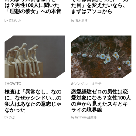
は？男性100人に聞いた
た目」を変えたいなら、
「理想の彼女」への本音
まずはアソコから
by 赤池リカ
by 青木朋博
#HOW TO
#シングル
#モテ
検査は「異常なし」なの
恋愛経験ゼロの男性は恋
に、なぜかシンドい…の
愛対象になる？女性100人
犯人はあなたの意志じゃ
の声から見えたスキとキ
なかった
ライの境界線
by のぶ
by by them 編集部