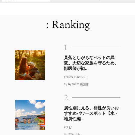
: Ranking
1
見落としがちなペットの異
変。大切な家族を守るため、
獣医師が勧...
#HOW TO
#ペット
by by them 編集部
2
属性別に見る、相性が良いお
すすめパワースポット【水・
地属性編...
#スピ
by 赤池リカ