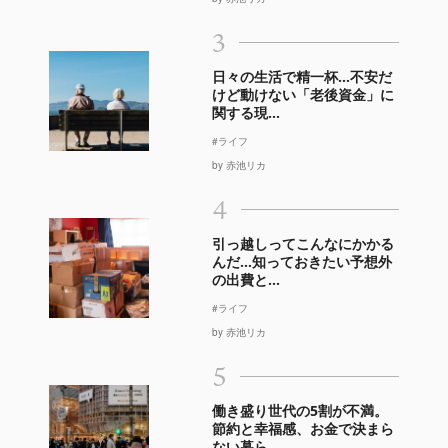
3
日々の生活で精一杯…不安だ
けど動けない「老後資金」に
関する現...
#ライフ
by 赤池リカ
4
引っ越しってこんなにかかる
んだ…知っておきたい予想外
の出費と...
#ライフ
by 赤池リカ
5
働き盛り世代の5割が不満。
節約と幸福感、お金で決まら
ない暮ら...