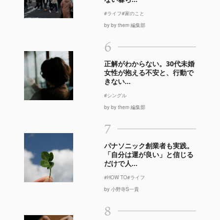
#ライフ
#家のこと
by by them 編集部
6
正解がわからない。30代未婚
女性が抱える不安と、行動で
きない...
#シングル
by by them 編集部
7
パナソニック創業者も実践。
「自分は運が良い」と信じる
だけで人...
#HOW TO
#ライフ
by 小野寺S一貴
8