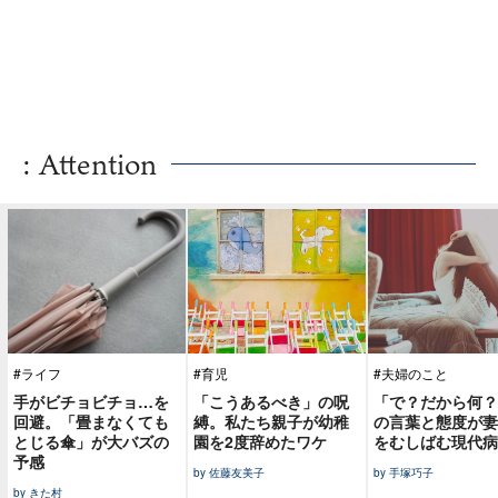
: Attention
#ライフ
#育児
#夫婦のこと
手がビチョビチョ…を
「こうあるべき」の呪
「で？だから何？
回避。「畳まなくても
縛。私たち親子が幼稚
の言葉と態度が妻
とじる傘」が大バズの
園を2度辞めたワケ
をむしばむ現代病
予感
by 佐藤友美子
by 手塚巧子
by きた村