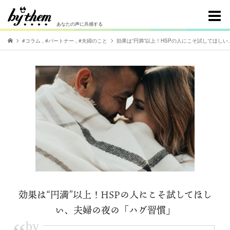
あなたの声に共感する
#コラム
,
#パートナー
,
#夫婦のこと
効果は“円満”以上！HSPの人にこそ試してほし
効果は“円満”以上！HSPの人にこそ試してほし
い、夫婦の夜の「ハグ習慣」
by