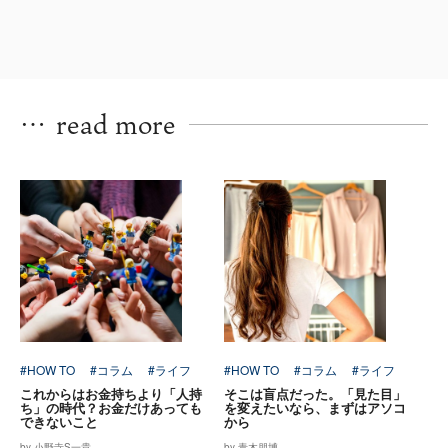
…
read more
#HOW TO
#コラム
#ライフ
#HOW TO
#コラム
#ライフ
これからはお金持ちより「人持
そこは盲点だった。「見た目」
ち」の時代？お金だけあっても
を変えたいなら、まずはアソコ
できないこと
から
by 小野寺S一貴
by 青木朋博