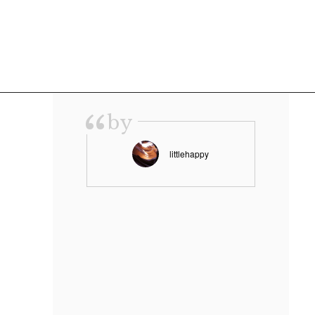
“
by
littlehappy