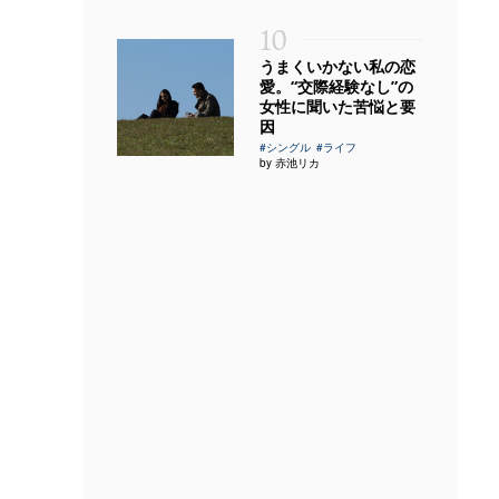
10
うまくいかない私の恋
愛。“交際経験なし”の
女性に聞いた苦悩と要
因
#シングル
#ライフ
by 赤池リカ