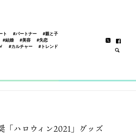
FEATURE
ート
#パートナー
#親と子
#結婚
#美容
#失恋
メ
#カルチャー
#トレンド
「ハロウィン2021」グッズ