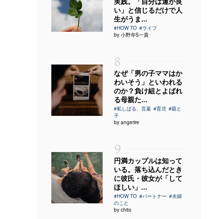
実践。「自分は運が良
い」と信じるだけで人
生がうま...
#HOW TO
#ライフ
by 小野寺S一貴
8
なぜ「男の子ママはか
わいそう」といわれる
のか？負け組とよばれ
る母親た...
#私しばる、言葉
#育児
#親と
子
by angerire
9
円満カップルは知って
いる。落ち込んだとき
に彼氏・彼女が「して
ほしい」...
#HOW TO
#パートナー
#夫婦
のこと
by chito