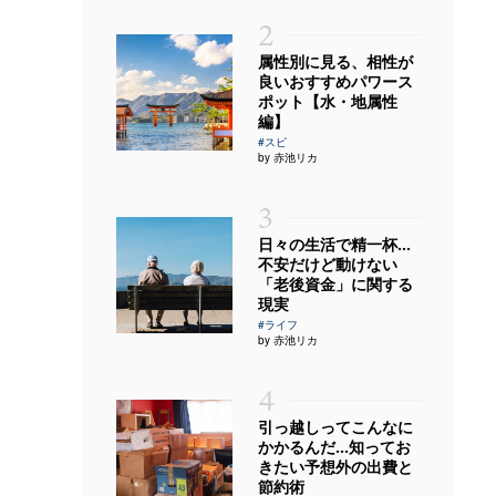
2
属性別に見る、相性が
良いおすすめパワース
ポット【水・地属性
編】
#スピ
by 赤池リカ
3
日々の生活で精一杯…
不安だけど動けない
「老後資金」に関する
現実
#ライフ
by 赤池リカ
4
引っ越しってこんなに
かかるんだ…知ってお
きたい予想外の出費と
節約術