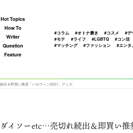
 TOPICS
HOWTO
WRITER
QUESTION
Hot Topics
How To
#コラム
#オトナ磨き
#コスメ
#デ
Writer
#モテ
#ライフ
#LGBTQ
#コン活
#マッチング
#ファッション
#エンタ
Question
Feature
れ続出＆即買い推奨「ハロウィン2021」グッズ
ダイソーetc…売切れ続出＆即買い推奨