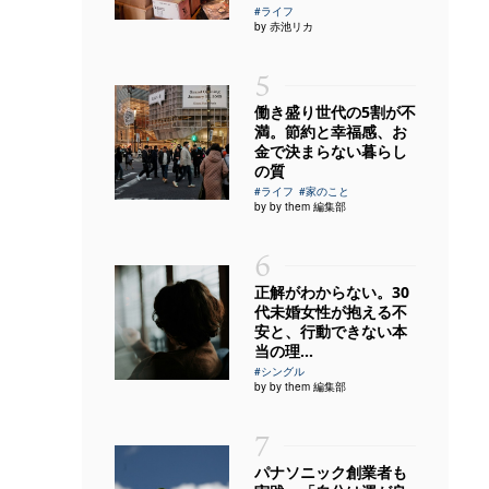
#ライフ
by 赤池リカ
5
働き盛り世代の5割が不
満。節約と幸福感、お
金で決まらない暮らし
の質
#ライフ
#家のこと
by by them 編集部
6
正解がわからない。30
代未婚女性が抱える不
安と、行動できない本
当の理...
#シングル
by by them 編集部
7
パナソニック創業者も