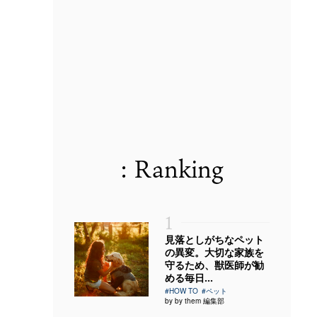
: Ranking
1
見落としがちなペット
の異変。大切な家族を
守るため、獣医師が勧
める毎日...
#HOW TO
#ペット
by by them 編集部