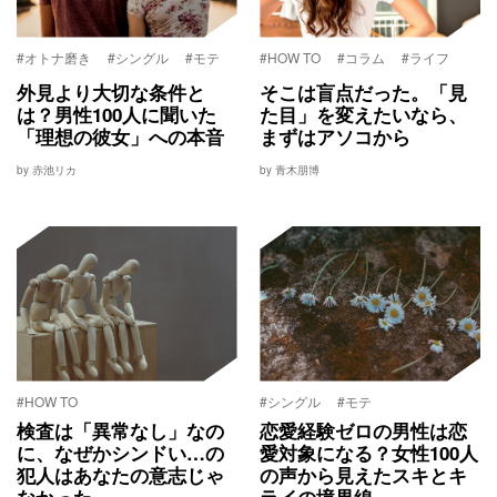
#オトナ磨き
#シングル
#モテ
#HOW TO
#コラム
#ライフ
外見より大切な条件と
そこは盲点だった。「見
は？男性100人に聞いた
た目」を変えたいなら、
「理想の彼女」への本音
まずはアソコから
by 赤池リカ
by 青木朋博
#HOW TO
#シングル
#モテ
検査は「異常なし」なの
恋愛経験ゼロの男性は恋
に、なぜかシンドい…の
愛対象になる？女性100人
犯人はあなたの意志じゃ
の声から見えたスキとキ
なかった
ライの境界線