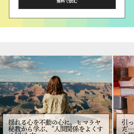
揺れる心を不動の心に。ヒマラヤ
引っ
秘教から学ぶ、“人間関係をよくす
だ…