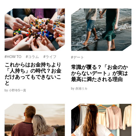
#HOW TO
#コラム
#ライフ
#デート
これからはお金持ちより
常識が覆る？「お金のか
「人持ち」の時代？お金
からないデート」が実は
だけあってもできないこ
最高に満たされる理由
と
by 赤池リカ
by 小野寺S一貴