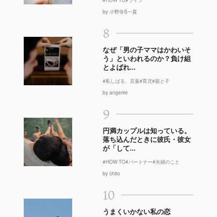
by 小野寺S一貴
8
なぜ「男の子ママはかわいそ
う」といわれるのか？負け組
とよばれ...
#私しばる、言葉
#育児
#親と子
by angerire
9
円満カップルは知っている。
落ち込んだときに彼氏・彼女
が「して...
#HOW TO
#パートナー
#夫婦のこと
by chito
10
うまくいかない私の恋