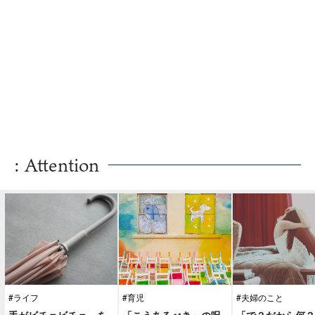
: Attention
#ライフ
#育児
#夫婦のこと
手がビチョビチョ…を
「こうあるべき」の呪
「で？だから何？