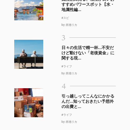
すすめパワースポット【水・
地属性編...
#スピ
by 赤池リカ
3
日々の生活で精一杯…不安だ
けど動けない「老後資金」に
関する現...
#ライフ
by 赤池リカ
4
引っ越しってこんなにかかる
んだ…知っておきたい予想外
の出費と...
#ライフ
by 赤池リカ