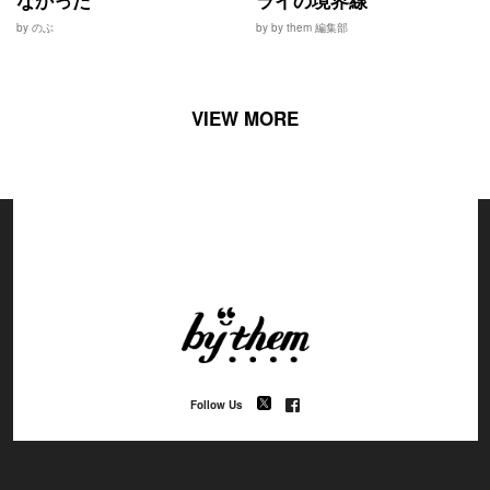
by のぶ
by by them 編集部
VIEW MORE
Follow Us