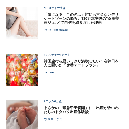
#PR
#オトナ磨き
「気になる、この色…」誰にも言えないデリ
ケートゾーンの悩み。130万本突破の"薬用美
白ジェル"で自信を取り戻した理由
by by them 編集部
#カルチャー
#デート
韓国旅行を思いっきり満喫したい！在韓日本
人に聞いた「定番デートプラン」
by haeri
#コラム
#出産
まさかの「緊急帝王切開」に…出産が怖いわ
たしのドタバタ出産体験談
by 塩辛いか乃