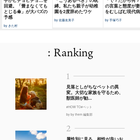
回避。「畳まなくても
縛。私たち親子が幼稚
の言葉と態度が妻
とじる傘」が大バズの
園を2度辞めたワケ
をむしばむ現代病
予感
by 佐藤友美子
by 手塚巧子
by きた村
: Ranking
1
見落としがちなペットの異
変。大切な家族を守るため、
獣医師が勧...
#HOW TO
#ペット
by by them 編集部
2
属性別に見る、相性が良いお