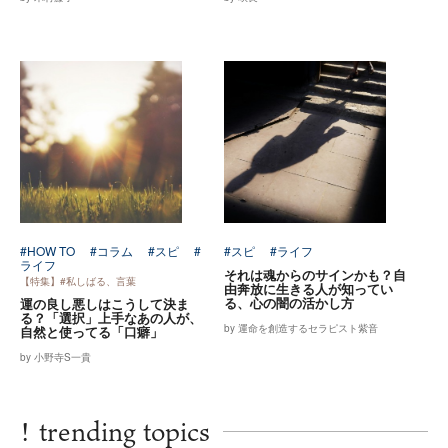
#HOW TO
#コラム
#スピ
#
#スピ
#ライフ
ライフ
それは魂からのサインかも？自
【特集】#私しばる、言葉
由奔放に生きる人が知ってい
る、心の闇の活かし方
運の良し悪しはこうして決ま
る？「選択」上手なあの人が、
by 運命を創造するセラピスト紫音
自然と使ってる「口癖」
by 小野寺S一貴
!
trending topics