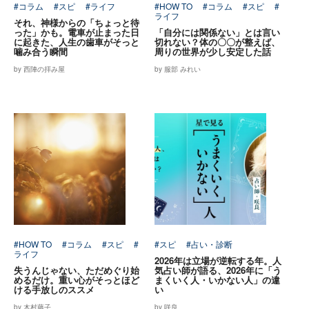
#コラム
#スピ
#ライフ
#HOW TO
#コラム
#スピ
#
ライフ
それ、神様からの「ちょっと待
った」かも。電車が止まった日
「自分には関係ない」とは言い
に起きた、人生の歯車がそっと
切れない？体の〇〇が整えば、
噛み合う瞬間
周りの世界が少し安定した話
by 西陣の拝み屋
by 服部 みれい
#HOW TO
#コラム
#スピ
#
#スピ
#占い・診断
ライフ
2026年は立場が逆転する年。人
失うんじゃない、ただめぐり始
気占い師が語る、2026年に「う
めるだけ。重い心がそっとほど
まくいく人・いかない人」の違
ける手放しのススメ
い
by 木村藤子
by 咲良