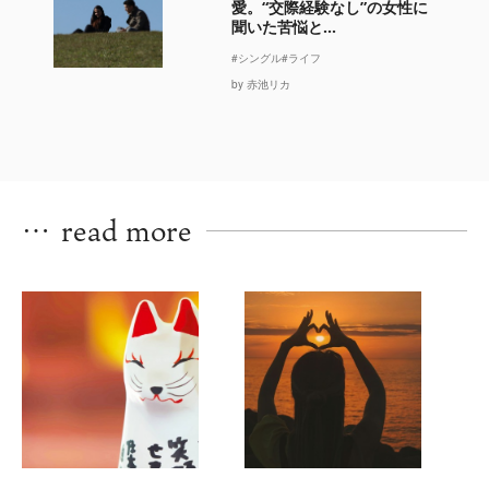
愛。“交際経験なし”の女性に
聞いた苦悩と...
#シングル
#ライフ
by 赤池リカ
…
read more