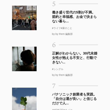
5
働き盛り世代の5割が不満。
節約と幸福感、お金で決まら
ない暮ら...
#ライフ
#家のこと
by by them 編集部
6
正解がわからない。30代未婚
女性が抱える不安と、行動で
きない...
#シングル
by by them 編集部
7
パナソニック創業者も実践。
「自分は運が良い」と信じる
だけで人...
#HOW TO
#ライフ