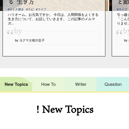
る”生き方
と節
#オトナ磨き
#スピ
#ライフ
#ライフ
ハリオーム。お元気ですか。 今日は、人間関係をよくする
引っ越
生き方について、お話していきます。 この記事のメルマ
「こん
ガ...
りませ..
“
“
by
b
by ヨグマタ相川圭子
b
New Topics
How To
Writer
Question
! New Topics