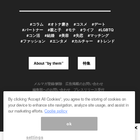
#コラム
#オトナ磨き
#コスメ
#デート
#パートナー
#親と子
#モテ
#ライフ
#LGBTQ
#コン活
#結婚
#美容
#失恋
#マッチング
#ファッション
#エンタメ
#カルチャー
#トレンド
About “by them”
特集
メルマガ登録/解除
広告掲載のお問い合わせ
編集部へのお問い合わせ
プレスリリース受付
メディア利用規約
By clicking “Accept All Cookies”, you agree to the storing of cookies on
your device to enhance site navigation, analyze site usage, and assist in
our marketing efforts.
Coolie policy
Powered by
ok
© 1999-2026 Magmag, Inc. All Rights Reserved
×
settings