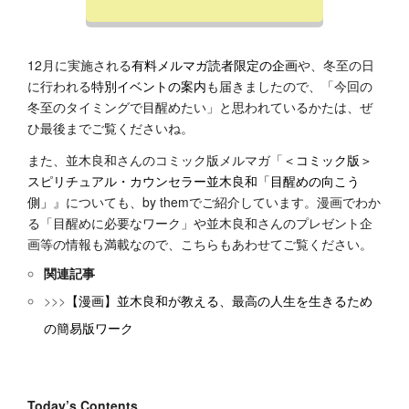
12月に実施される
有料メルマガ読者限定の企画
や、冬至の日
に行われる
特別イベントの案内
も届きましたので、「今回の
冬至のタイミングで目醒めたい」と思われているかたは、ぜ
ひ最後までご覧くださいね。
また、並木良和さんのコミック版メルマガ「
＜コミック版＞
スピリチュアル・カウンセラー並木良和「目醒めの向こう
側」
』についても、by themでご紹介しています。漫画でわか
る「目醒めに必要なワーク」や並木良和さんのプレゼント企
画等の情報も満載なので、こちらもあわせてご覧ください。
関連記事
>>>
【漫画】並木良和が教える、最高の人生を生きるため
の簡易版ワーク
Today’s Contents