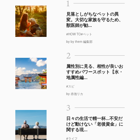
1
見落としがちなペットの異
変。大切な家族を守るため、
獣医師が勧...
#HOW TO
#ペット
by by them 編集部
2
属性別に見る、相性が良いお
すすめパワースポット【水・
地属性編...
#スピ
by 赤池リカ
3
日々の生活で精一杯…不安だ
けど動けない「老後資金」に
関する現...
#ライフ