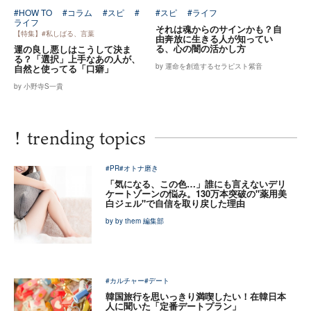
#HOW TO
#コラム
#スピ
#
#スピ
#ライフ
ライフ
それは魂からのサインかも？自
【特集】#私しばる、言葉
由奔放に生きる人が知ってい
る、心の闇の活かし方
運の良し悪しはこうして決ま
る？「選択」上手なあの人が、
by 運命を創造するセラピスト紫音
自然と使ってる「口癖」
by 小野寺S一貴
!
trending topics
#PR
#オトナ磨き
「気になる、この色…」誰にも言えないデリ
ケートゾーンの悩み。130万本突破の"薬用美
白ジェル"で自信を取り戻した理由
by by them 編集部
#カルチャー
#デート
韓国旅行を思いっきり満喫したい！在韓日本
人に聞いた「定番デートプラン」