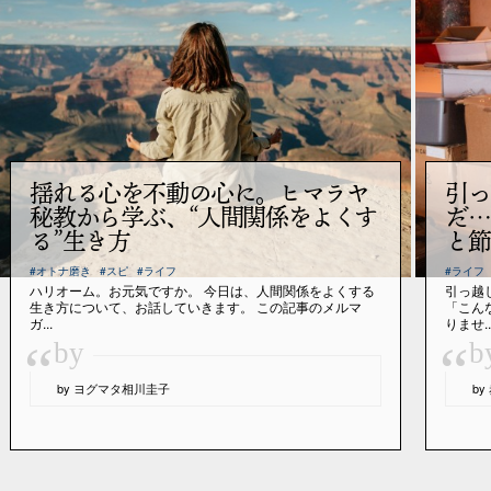
揺れる心を不動の心に。ヒマラヤ
引っ
秘教から学ぶ、“人間関係をよくす
だ…
る”生き方
と節
#オトナ磨き
#スピ
#ライフ
#ライフ
ハリオーム。お元気ですか。 今日は、人間関係をよくする
引っ越
生き方について、お話していきます。 この記事のメルマ
「こん
ガ...
りませ..
“
“
by
b
by ヨグマタ相川圭子
b