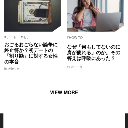
#デート
#モテ
#HOW TO
おごるおごらない論争に
なぜ「何もしてないのに
終止符か？初デートの
肩が疲れる」のか。その
「割り勘」に対する女性
答えは呼吸にあった？
の本音
by 吉田一也
by 赤池リカ
VIEW MORE