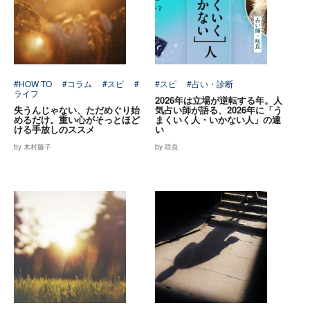
#HOW TO
#コラム
#スピ
#
#スピ
#占い・診断
ライフ
2026年は立場が逆転する年。人
失うんじゃない、ただめぐり始
気占い師が語る、2026年に「う
めるだけ。重い心がそっとほど
まくいく人・いかない人」の違
ける手放しのススメ
い
by 木村藤子
by 咲良