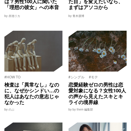
は？男性100人に聞いた
た目」を変えたいなら、
「理想の彼女」への本音
まずはアソコから
by 赤池リカ
by 青木朋博
#HOW TO
#シングル
#モテ
検査は「異常なし」なの
恋愛経験ゼロの男性は恋
に、なぜかシンドい…の
愛対象になる？女性100人
犯人はあなたの意志じゃ
の声から見えたスキとキ
なかった
ライの境界線
by のぶ
by by them 編集部