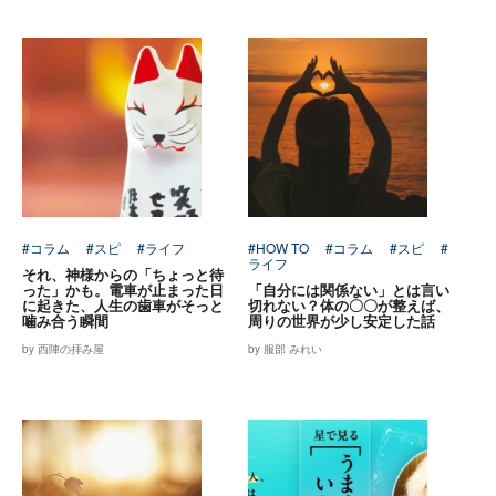
#コラム
#スピ
#ライフ
#HOW TO
#コラム
#スピ
#
ライフ
それ、神様からの「ちょっと待
った」かも。電車が止まった日
「自分には関係ない」とは言い
に起きた、人生の歯車がそっと
切れない？体の〇〇が整えば、
噛み合う瞬間
周りの世界が少し安定した話
by 西陣の拝み屋
by 服部 みれい