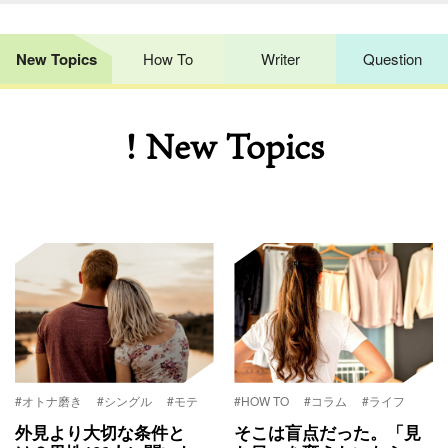
New Topics
How To
Writer
Question
! New Topics
#オトナ磨き
#シングル
#モテ
#HOW TO
#コラム
#ライフ
外見より大切な条件と
そこは盲点だった。「見