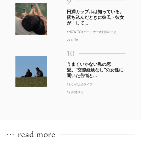
9
円満カップルは知っている。
落ち込んだときに彼氏・彼女
が「して...
#HOW TO
#パートナー
#夫婦のこと
by chito
10
うまくいかない私の恋
愛。“交際経験なし”の女性に
聞いた苦悩と...
#シングル
#ライフ
by 赤池リカ
…
read more