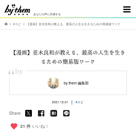
あなたの声に共感する
#スピ
【漫画】並木良和が教える、最高の人生を生きるための簡易版ワーク
【漫画】並木良和が教える、最高の人生を生き
るための簡易版ワーク
“
by
by them 編集部
|
2021.12.01
#スピ
Share
21 件
いいね！