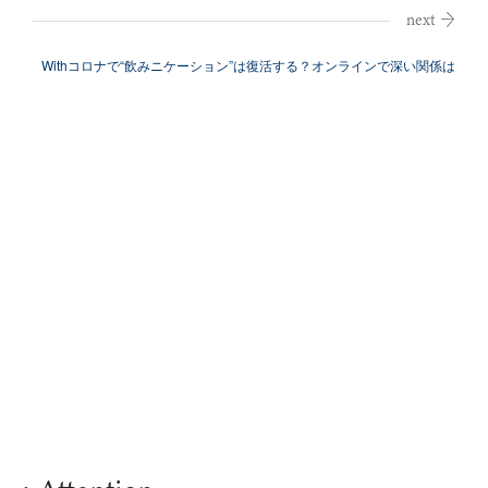
満の原則】
Withコロナで“飲みニケーション”は復活する？オンラインで深い関係は
築け...