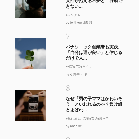
女性が抱える不安と、行動で
きない...
#シングル
by by them 編集部
7
パナソニック創業者も実践。
「自分は運が良い」と信じる
だけで人...
#HOW TO
#ライフ
by 小野寺S一貴
8
なぜ「男の子ママはかわいそ
う」といわれるのか？負け組
とよばれ...
#私しばる、言葉
#育児
#親と子
by angerire