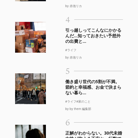
by 赤池リカ
4
引っ越しってこんなにかかる
んだ…知っておきたい予想外
の出費と...
#ライフ
by 赤池リカ
5
働き盛り世代の5割が不満。
節約と幸福感、お金で決まら
ない暮ら...
#ライフ
#家のこと
by by them 編集部
6
正解がわからない。30代未婚