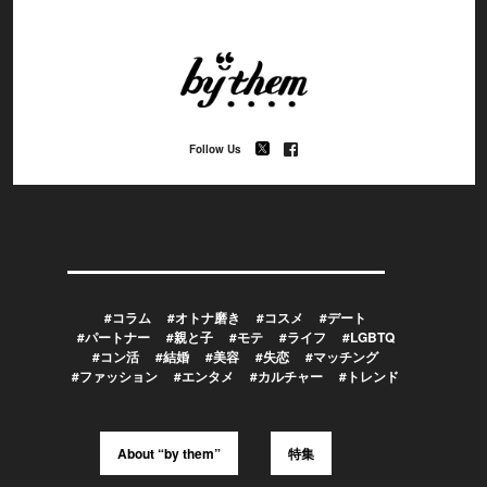
Follow Us
#コラム
#オトナ磨き
#コスメ
#デート
#パートナー
#親と子
#モテ
#ライフ
#LGBTQ
#コン活
#結婚
#美容
#失恋
#マッチング
#ファッション
#エンタメ
#カルチャー
#トレンド
About “by them”
特集