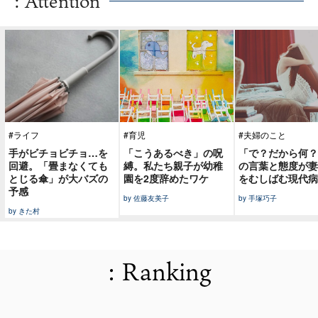
: Attention
#ライフ
#育児
#夫婦のこと
手がビチョビチョ…を
「こうあるべき」の呪
「で？だから何？
回避。「畳まなくても
縛。私たち親子が幼稚
の言葉と態度が妻
とじる傘」が大バズの
園を2度辞めたワケ
をむしばむ現代病
予感
by 佐藤友美子
by 手塚巧子
by きた村
: Ranking