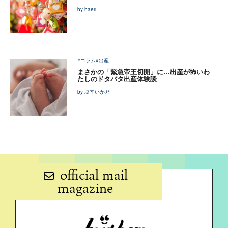
by haeri
#コラム
#出産
まさかの「緊急帝王切開」に…出産が怖いわ
たしのドタバタ出産体験談
by 塩辛いか乃
official mail
magazine