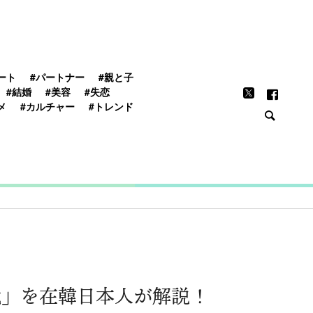
FEATURE
ート
#パートナー
#親と子
#結婚
#美容
#失恋
メ
#カルチャー
#トレンド
代」を在韓日本人が解説！