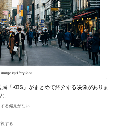
image by:
Unsplash
送局「KBS」がまとめて紹介する
映像
がありま
と、
対する偏見がない
重視する