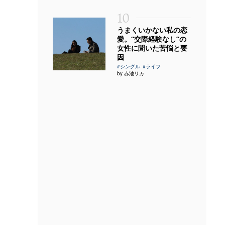
10
うまくいかない私の恋
愛。“交際経験なし”の
女性に聞いた苦悩と要
因
#シングル
#ライフ
by 赤池リカ