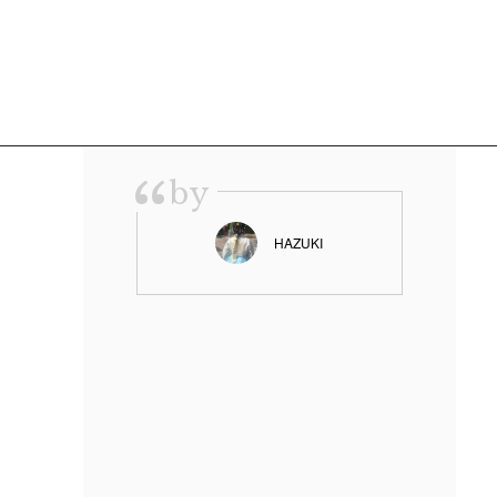
“
by
HAZUKI