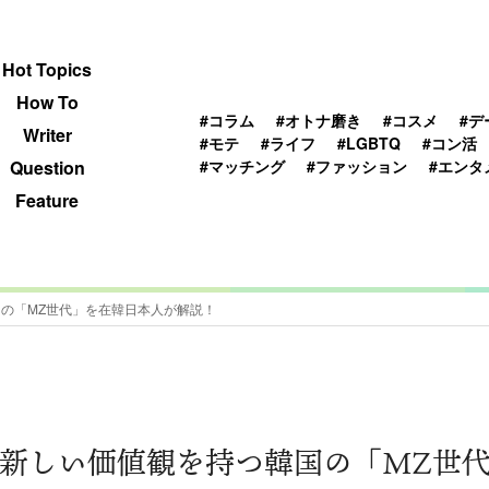
 TOPICS
HOWTO
WRITER
QUESTION
Hot Topics
How To
#コラム
#オトナ磨き
#コスメ
#デ
Writer
#モテ
#ライフ
#LGBTQ
#コン活
#マッチング
#ファッション
#エンタ
Question
Feature
の「MZ世代」を在韓日本人が解説！
新しい価値観を持つ韓国の「MZ世