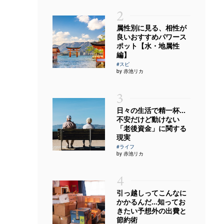
2
属性別に見る、相性が
良いおすすめパワース
ポット【水・地属性
編】
#スピ
by 赤池リカ
3
日々の生活で精一杯…
不安だけど動けない
「老後資金」に関する
現実
#ライフ
by 赤池リカ
4
引っ越しってこんなに
かかるんだ…知ってお
きたい予想外の出費と
節約術