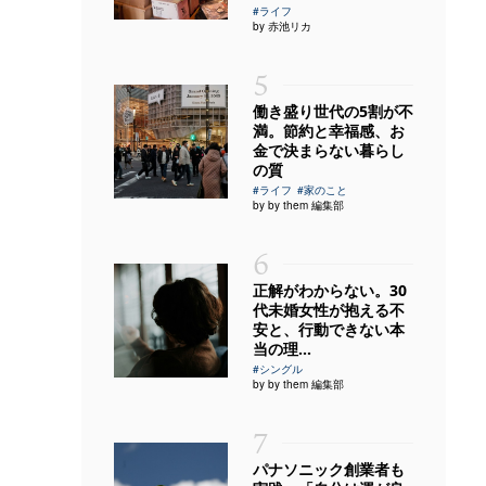
#ライフ
by 赤池リカ
5
働き盛り世代の5割が不
満。節約と幸福感、お
金で決まらない暮らし
の質
#ライフ
#家のこと
by by them 編集部
6
正解がわからない。30
代未婚女性が抱える不
安と、行動できない本
当の理...
#シングル
by by them 編集部
7
パナソニック創業者も