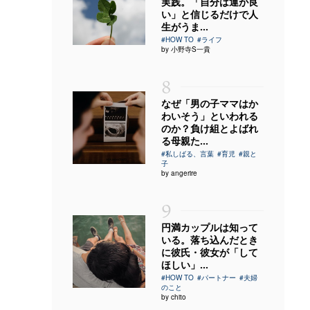
実践。「自分は運が良
い」と信じるだけで人
生がうま...
#HOW TO
#ライフ
by 小野寺S一貴
8
なぜ「男の子ママはか
わいそう」といわれる
のか？負け組とよばれ
る母親た...
#私しばる、言葉
#育児
#親と
子
by angerire
9
円満カップルは知って
いる。落ち込んだとき
に彼氏・彼女が「して
ほしい」...
#HOW TO
#パートナー
#夫婦
のこと
by chito