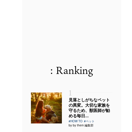
: Ranking
1
見落としがちなペット
の異変。大切な家族を
守るため、獣医師が勧
める毎日...
#HOW TO
#ペット
by by them 編集部