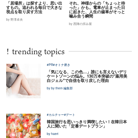
「居場所」は探すより、思い出
それ、神様からの「ちょっと待
すもの。追われる毎日で大きな
った」かも。電車が止まった日
視点を取り戻す方法
に起きた、人生の歯車がそっと
噛み合う瞬間
by 野澤卓央
by 西陣の拝み屋
!
trending topics
#PR
#オトナ磨き
「気になる、この色…」誰にも言えないデリ
ケートゾーンの悩み。130万本突破の"薬用美
白ジェル"で自信を取り戻した理由
by by them 編集部
#カルチャー
#デート
韓国旅行を思いっきり満喫したい！在韓日本
人に聞いた「定番デートプラン」
by haeri