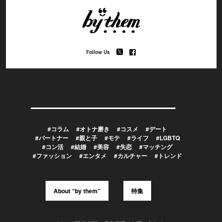
Follow Us
#コラム
#オトナ磨き
#コスメ
#デート
#パートナー
#親と子
#モテ
#ライフ
#LGBTQ
#コン活
#結婚
#美容
#失恋
#マッチング
#ファッション
#エンタメ
#カルチャー
#トレンド
About “by them”
特集