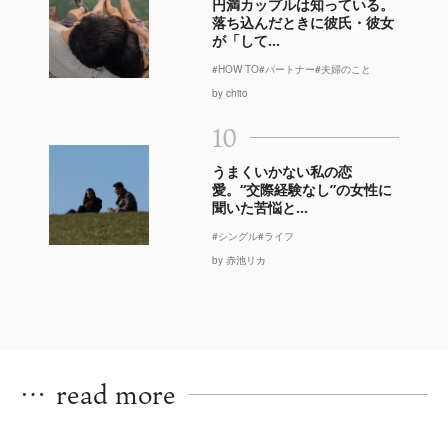
円満カップルは知っている。
落ち込んだときに彼氏・彼女
が「して...
#HOW TO
#パートナー
#夫婦のこと
by chito
10
うまくいかない私の恋
愛。“交際経験なし”の女性に
聞いた苦悩と...
#シングル
#ライフ
by 赤池リカ
…
read more