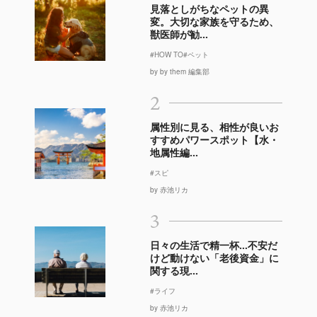
見落としがちなペットの異
変。大切な家族を守るため、
獣医師が勧...
#HOW TO
#ペット
by by them 編集部
2
属性別に見る、相性が良いお
すすめパワースポット【水・
地属性編...
#スピ
by 赤池リカ
3
日々の生活で精一杯…不安だ
けど動けない「老後資金」に
関する現...
#ライフ
by 赤池リカ