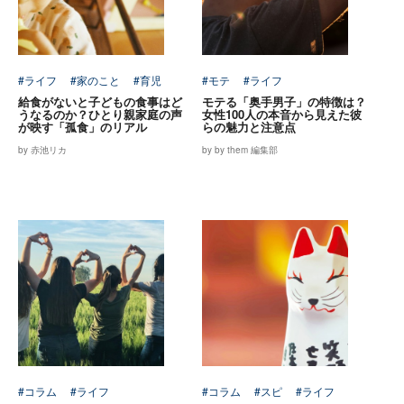
#ライフ
#家のこと
#育児
#モテ
#ライフ
給食がないと子どもの食事はど
モテる「奥手男子」の特徴は？
うなるのか？ひとり親家庭の声
女性100人の本音から見えた彼
が映す「孤食」のリアル
らの魅力と注意点
by 赤池リカ
by by them 編集部
#コラム
#ライフ
#コラム
#スピ
#ライフ