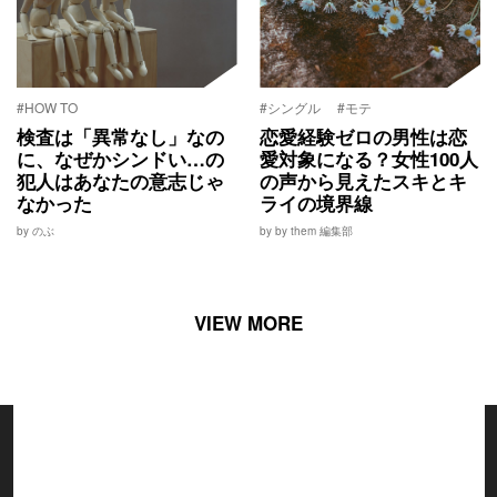
#HOW TO
#シングル
#モテ
検査は「異常なし」なの
恋愛経験ゼロの男性は恋
に、なぜかシンドい…の
愛対象になる？女性100人
犯人はあなたの意志じゃ
の声から見えたスキとキ
なかった
ライの境界線
by のぶ
by by them 編集部
VIEW MORE