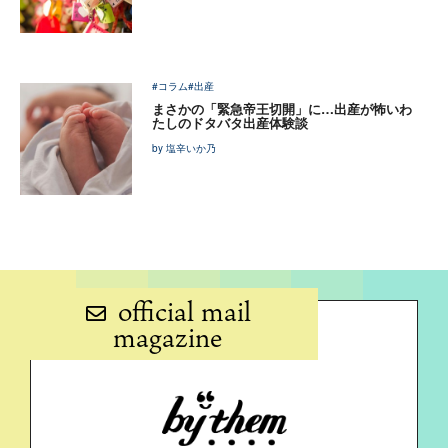
#コラム
#出産
まさかの「緊急帝王切開」に…出産が怖いわ
たしのドタバタ出産体験談
by 塩辛いか乃
official mail
magazine