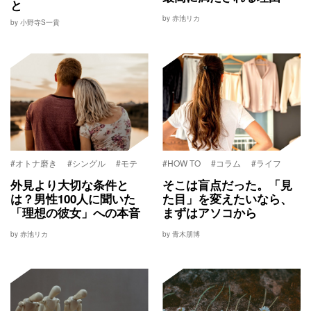
と
by 赤池リカ
by 小野寺S一貴
#オトナ磨き
#シングル
#モテ
#HOW TO
#コラム
#ライフ
外見より大切な条件と
そこは盲点だった。「見
は？男性100人に聞いた
た目」を変えたいなら、
「理想の彼女」への本音
まずはアソコから
by 赤池リカ
by 青木朋博