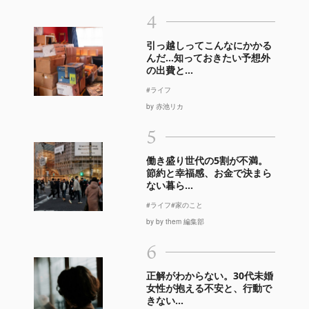
4
引っ越しってこんなにかかる
んだ…知っておきたい予想外
の出費と...
#ライフ
by 赤池リカ
5
働き盛り世代の5割が不満。
節約と幸福感、お金で決まら
ない暮ら...
#ライフ
#家のこと
by by them 編集部
6
正解がわからない。30代未婚
女性が抱える不安と、行動で
きない...