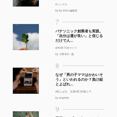
#シングル
by by them 編集部
7
パナソニック創業者も実践。
「自分は運が良い」と信じる
だけで人...
#HOW TO
#ライフ
by 小野寺S一貴
8
なぜ「男の子ママはかわいそ
う」といわれるのか？負け組
とよばれ...
#私しばる、言葉
#育児
#親と子
by angerire
9