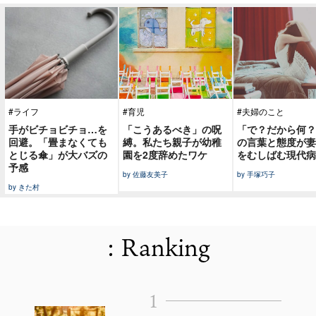
#ライフ
#育児
#夫婦のこと
手がビチョビチョ…を
「こうあるべき」の呪
「で？だから何？
回避。「畳まなくても
縛。私たち親子が幼稚
の言葉と態度が妻
とじる傘」が大バズの
園を2度辞めたワケ
をむしばむ現代病
予感
by 佐藤友美子
by 手塚巧子
by きた村
: Ranking
1