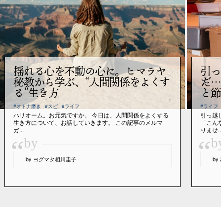
揺れる心を不動の心に。ヒマラヤ
引っ
秘教から学ぶ、“人間関係をよくす
だ…
る”生き方
と節
#オトナ磨き
#スピ
#ライフ
#ライフ
ハリオーム。お元気ですか。 今日は、人間関係をよくする
引っ越
生き方について、お話していきます。 この記事のメルマ
「こん
ガ...
りませ..
“
“
by
b
by ヨグマタ相川圭子
b