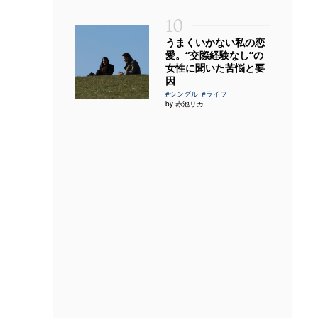
10
うまくいかない私の恋
愛。“交際経験なし”の
女性に聞いた苦悩と要
因
#シングル
#ライフ
by 赤池リカ