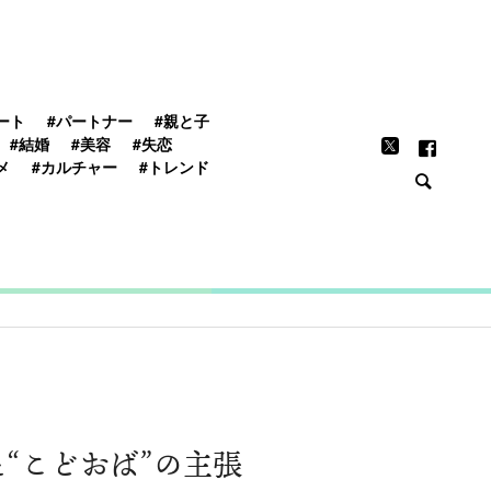
FEATURE
ート
#パートナー
#親と子
#結婚
#美容
#失恋
メ
#カルチャー
#トレンド
“こどおば”の主張