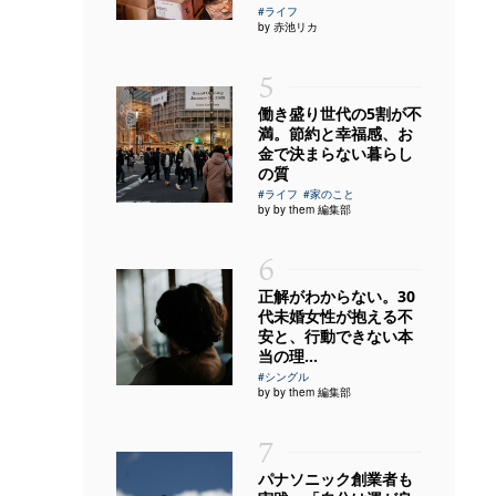
#ライフ
by 赤池リカ
5
働き盛り世代の5割が不
満。節約と幸福感、お
金で決まらない暮らし
の質
#ライフ
#家のこと
by by them 編集部
6
正解がわからない。30
代未婚女性が抱える不
安と、行動できない本
当の理...
#シングル
by by them 編集部
7
パナソニック創業者も