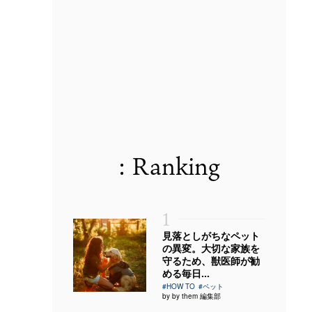
: Ranking
1
見落としがちなペット
の異変。大切な家族を
守るため、獣医師が勧
める毎日...
#HOW TO
#ペット
by by them 編集部