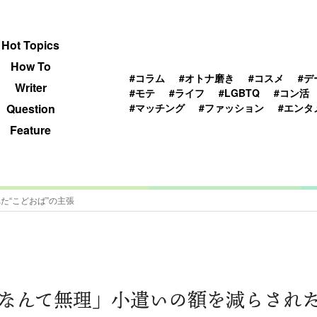
 TOPICS
HOWTO
WRITER
QUESTION
Hot Topics
How To
#コラム
#オトナ磨き
#コスメ
#デ
Writer
#モテ
#ライフ
#LGBTQ
#コン活
#マッチング
#ファッション
#エンタ
Question
Feature
た“こどおば”の主張
なんて無理」小遣いの額を減らされた