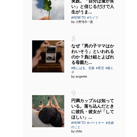
実践。「自分は運が良
い」と信じるだけで人
生がうま...
#HOW TO
#ライフ
by 小野寺S一貴
8
なぜ「男の子ママはか
わいそう」といわれる
のか？負け組とよばれ
る母親た...
#私しばる、言葉
#育児
#親と
子
by angerire
9
円満カップルは知って
いる。落ち込んだとき
に彼氏・彼女が「して
ほしい」...
#HOW TO
#パートナー
#夫婦
のこと
by chito