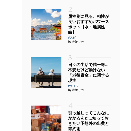
2
属性別に見る、相性が
良いおすすめパワース
ポット【水・地属性
編】
#スピ
by 赤池リカ
3
日々の生活で精一杯…
不安だけど動けない
「老後資金」に関する
現実
#ライフ
by 赤池リカ
4
引っ越しってこんなに
かかるんだ…知ってお
きたい予想外の出費と
節約術