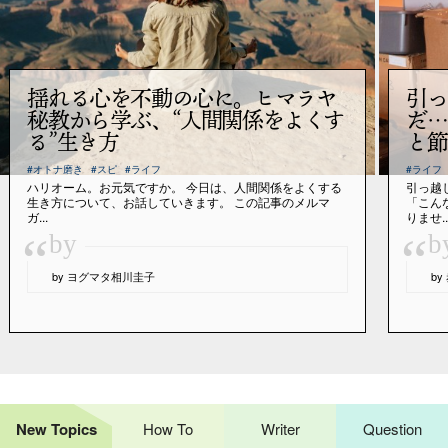
揺れる心を不動の心に。ヒマラヤ
引っ
秘教から学ぶ、“人間関係をよくす
だ…
る”生き方
と節
#オトナ磨き
#スピ
#ライフ
#ライフ
ハリオーム。お元気ですか。 今日は、人間関係をよくする
引っ越
生き方について、お話していきます。 この記事のメルマ
「こん
ガ...
りませ..
“
“
by
b
by ヨグマタ相川圭子
b
New Topics
How To
Writer
Question