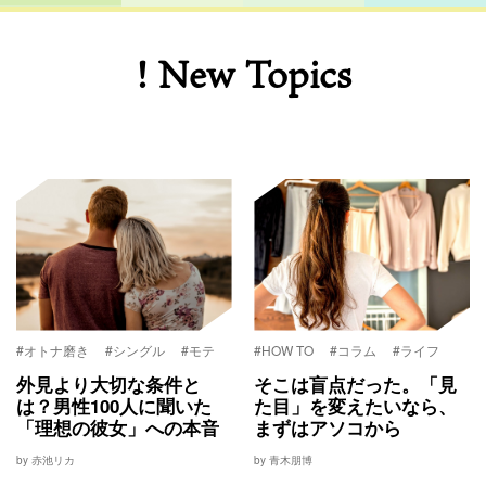
! New Topics
#オトナ磨き
#シングル
#モテ
#HOW TO
#コラム
#ライフ
外見より大切な条件と
そこは盲点だった。「見
は？男性100人に聞いた
た目」を変えたいなら、
「理想の彼女」への本音
まずはアソコから
by 赤池リカ
by 青木朋博