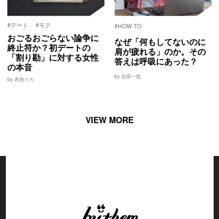
#デート
#モテ
#HOW TO
おごるおごらない論争に
なぜ「何もしてないのに
終止符か？初デートの
肩が疲れる」のか。その
「割り勘」に対する女性
答えは呼吸にあった？
の本音
by 吉田一也
by 赤池リカ
VIEW MORE