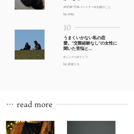
#HOW TO
#パートナー
#夫婦のこと
by chito
10
うまくいかない私の恋
愛。“交際経験なし”の女性に
聞いた苦悩と...
#シングル
#ライフ
by 赤池リカ
…
read more