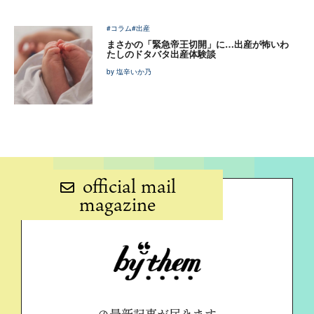
#コラム
#出産
まさかの「緊急帝王切開」に…出産が怖いわ
たしのドタバタ出産体験談
by 塩辛いか乃
official mail
magazine