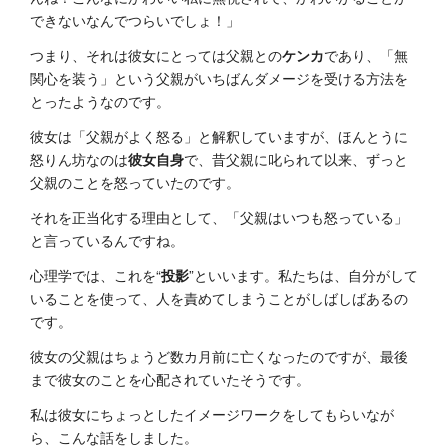
できないなんでつらいでしょ！」
つまり、それは彼女にとっては父親との
ケンカ
であり、「無
関心を装う」という父親がいちばんダメージを受ける方法を
とったようなのです。
彼女は「父親がよく怒る」と解釈していますが、ほんとうに
怒りん坊なのは
彼女自身
で、昔父親に叱られて以来、ずっと
父親のことを怒っていたのです。
それを正当化する理由として、「父親はいつも怒っている」
と言っているんですね。
心理学では、これを“
投影
”といいます。私たちは、自分がして
いることを使って、人を責めてしまうことがしばしばあるの
です。
彼女の父親はちょうど数カ月前に亡くなったのですが、最後
まで彼女のことを心配されていたそうです。
私は彼女にちょっとしたイメージワークをしてもらいなが
ら、こんな話をしました。