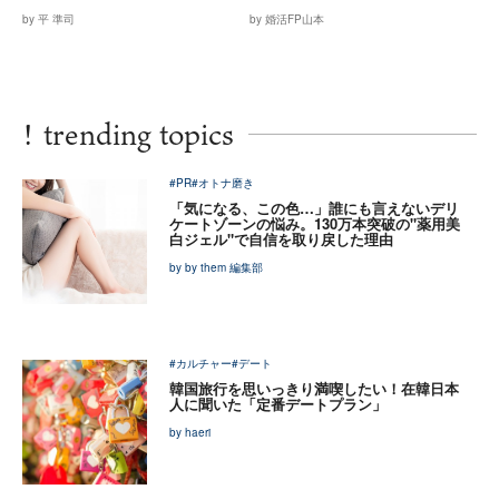
by 平 準司
by 婚活FP山本
!
trending topics
#PR
#オトナ磨き
「気になる、この色…」誰にも言えないデリ
ケートゾーンの悩み。130万本突破の"薬用美
白ジェル"で自信を取り戻した理由
by by them 編集部
#カルチャー
#デート
韓国旅行を思いっきり満喫したい！在韓日本
人に聞いた「定番デートプラン」
by haeri