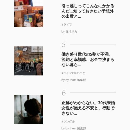
引っ越しってこんなにかかる
んだ…知っておきたい予想外
の出費と...
#ライフ
by 赤池リカ
5
働き盛り世代の5割が不満。
節約と幸福感、お金で決まら
ない暮ら...
#ライフ
#家のこと
by by them 編集部
6
正解がわからない。30代未婚
女性が抱える不安と、行動で
きない...
#シングル
by by them 編集部