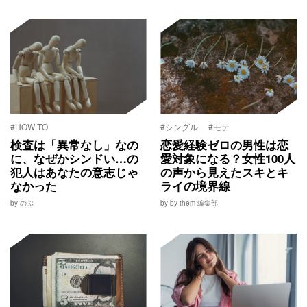
#HOW TO
#シングル
#モテ
検査は「異常なし」なの
恋愛経験ゼロの男性は恋
に、なぜかシンドい…の
愛対象になる？女性100人
犯人はあなたの意志じゃ
の声から見えたスキとキ
なかった
ライの境界線
by のぶ
by by them 編集部