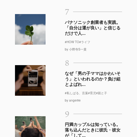
7
パナソニック創業者も実践。
「自分は運が良い」と信じる
だけで人...
#HOW TO
#ライフ
by 小野寺S一貴
8
なぜ「男の子ママはかわいそ
う」といわれるのか？負け組
とよばれ...
#私しばる、言葉
#育児
#親と子
by angerire
9
円満カップルは知っている。
落ち込んだときに彼氏・彼女
が「して...