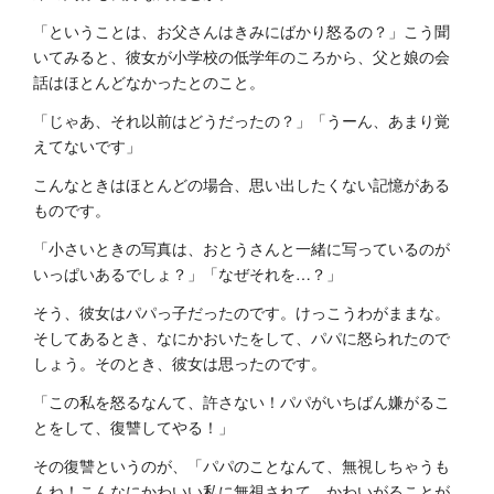
「ということは、お父さんはきみにばかり怒るの？」こう聞
いてみると、彼女が小学校の低学年のころから、父と娘の会
話はほとんどなかったとのこと。
「じゃあ、それ以前はどうだったの？」「うーん、あまり覚
えてないです」
こんなときはほとんどの場合、思い出したくない記憶がある
ものです。
「小さいときの写真は、おとうさんと一緒に写っているのが
いっぱいあるでしょ？」「なぜそれを…？」
そう、彼女はパパっ子だったのです。けっこうわがままな。
そしてあるとき、なにかおいたをして、パパに怒られたので
しょう。そのとき、彼女は思ったのです。
「この私を怒るなんて、許さない！パパがいちばん嫌がるこ
とをして、復讐してやる！」
その復讐というのが、「パパのことなんて、無視しちゃうも
んね！こんなにかわいい私に無視されて、かわいがることが