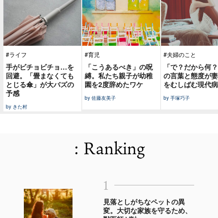
#ライフ
#育児
#夫婦のこと
手がビチョビチョ…を
「こうあるべき」の呪
「で？だから何？
回避。「畳まなくても
縛。私たち親子が幼稚
の言葉と態度が妻
とじる傘」が大バズの
園を2度辞めたワケ
をむしばむ現代病
予感
by 佐藤友美子
by 手塚巧子
by きた村
: Ranking
1
見落としがちなペットの異
変。大切な家族を守るため、