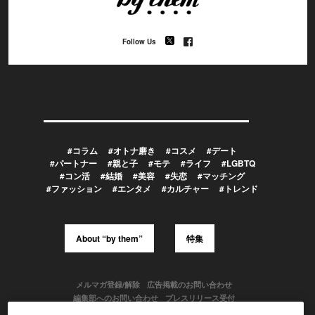
Follow Us
#コラム
#オトナ磨き
#コスメ
#デート
#パートナー
#親と子
#モテ
#ライフ
#LGBTQ
#コン活
#結婚
#美容
#失恋
#マッチング
#ファッション
#エンタメ
#カルチャー
#トレンド
About “by them”
特集
メルマガ登録/解除
広告掲載のお問い合わせ
編集部へのお問い合わせ
プレスリリース受付
メディア利用規約