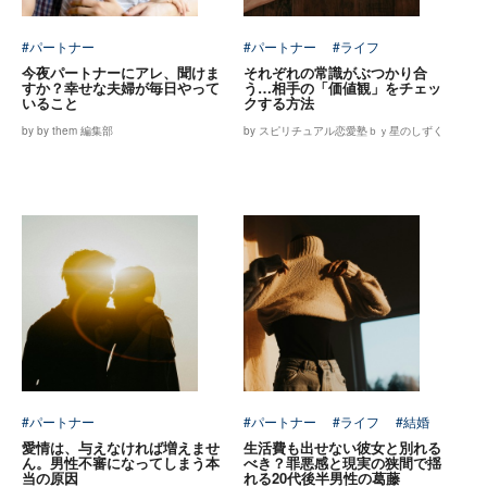
#パートナー
#パートナー
#ライフ
今夜パートナーにアレ、聞けま
それぞれの常識がぶつかり合
すか？幸せな夫婦が毎日やって
う…相手の「価値観」をチェッ
いること
クする方法
by by them 編集部
by スピリチュアル恋愛塾ｂｙ星のしずく
#パートナー
#パートナー
#ライフ
#結婚
愛情は、与えなければ増えませ
生活費も出せない彼女と別れる
ん。男性不審になってしまう本
べき？罪悪感と現実の狭間で揺
当の原因
れる20代後半男性の葛藤