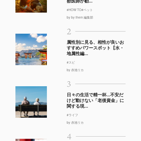
獣医師が勧...
#HOW TO
#ペット
by by them 編集部
2
属性別に見る、相性が良いお
すすめパワースポット【水・
地属性編...
#スピ
by 赤池リカ
3
日々の生活で精一杯…不安だ
けど動けない「老後資金」に
関する現...
#ライフ
by 赤池リカ
4