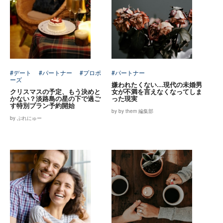
#デート
#パートナー
#プロポ
#パートナー
ーズ
嫌われたくない…現代の未婚男
クリスマスの予定、もう決めと
女が不満を言えなくなってしま
かない？淡路島の星の下で過ご
った現実
す特別プラン予約開始
by by them 編集部
by ぷれにゅー