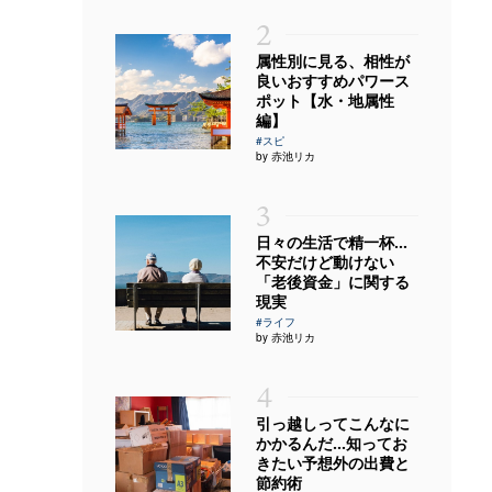
2
属性別に見る、相性が
良いおすすめパワース
ポット【水・地属性
編】
#スピ
by 赤池リカ
3
日々の生活で精一杯…
不安だけど動けない
「老後資金」に関する
現実
#ライフ
by 赤池リカ
4
引っ越しってこんなに
かかるんだ…知ってお
きたい予想外の出費と
節約術