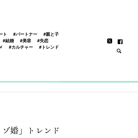
FEATURE
ート
#パートナー
#親と子
#結婚
#美容
#失恋
メ
#カルチャー
#トレンド
リゾ婚」トレンド