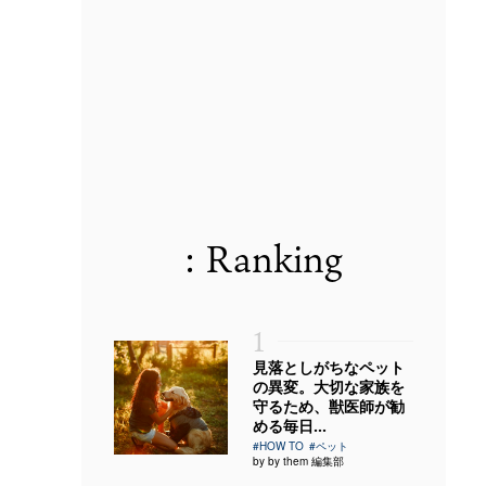
: Ranking
1
見落としがちなペット
の異変。大切な家族を
守るため、獣医師が勧
める毎日...
#HOW TO
#ペット
by by them 編集部