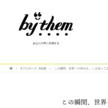
HOT
あなたの声に共感する
あなたの声に共感する
»
#プロポーズ
,
#結婚
»
この瞬間、世界一の幸せを。いま知って
この瞬間、世界