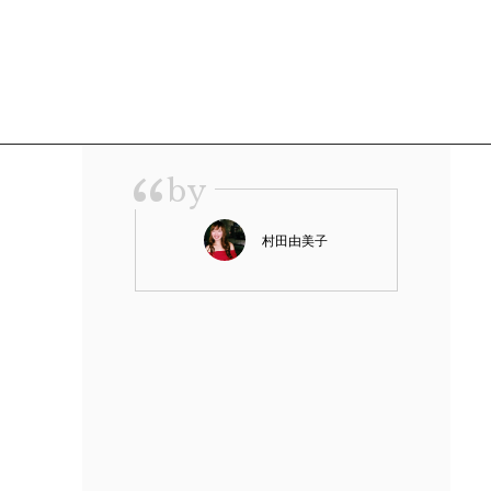
“
by
村田由美子