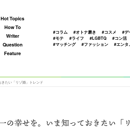
 TOPICS
HOWTO
WRITER
QUESTION
Hot Topics
How To
#コラム
#オトナ磨き
#コスメ
#デ
Writer
#モテ
#ライフ
#LGBTQ
#コン活
#マッチング
#ファッション
#エンタ
Question
Feature
おきたい「リゾ婚」トレンド
一の幸せを。いま知っておきたい「