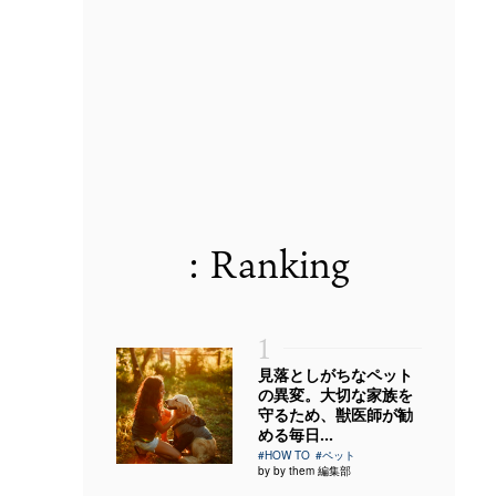
: Ranking
1
見落としがちなペット
の異変。大切な家族を
守るため、獣医師が勧
める毎日...
#HOW TO
#ペット
by by them 編集部