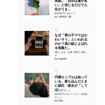
実践。「自分は運が良
い」と信じるだけで人
生がうま...
#HOW TO
#ライフ
by 小野寺S一貴
8
なぜ「男の子ママはか
わいそう」といわれる
のか？負け組とよばれ
る母親た...
#私しばる、言葉
#育児
#親と
子
by angerire
9
円満カップルは知って
いる。落ち込んだとき
に彼氏・彼女が「して
ほしい」...
#HOW TO
#パートナー
#夫婦
のこと
by chito