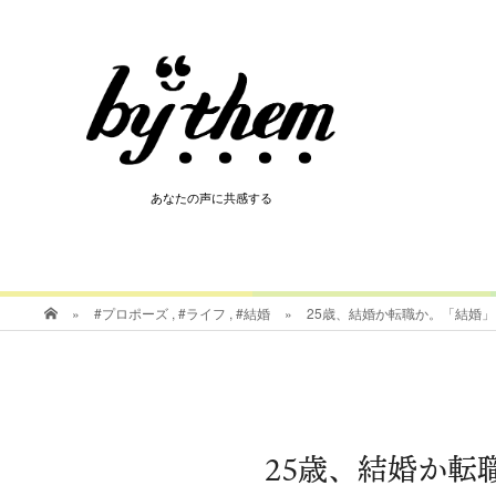
HOT
あなたの声に共感する
あなたの声に共感する
»
#プロポーズ
,
#ライフ
,
#結婚
»
25歳、結婚か転職か。「結婚
25歳、結婚か転