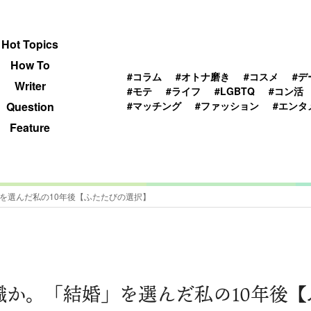
 TOPICS
HOWTO
WRITER
QUESTION
Hot Topics
How To
#コラム
#オトナ磨き
#コスメ
#デ
Writer
#モテ
#ライフ
#LGBTQ
#コン活
#マッチング
#ファッション
#エンタ
Question
Feature
」を選んだ私の10年後【ふたたびの選択】
職か。「結婚」を選んだ私の10年後