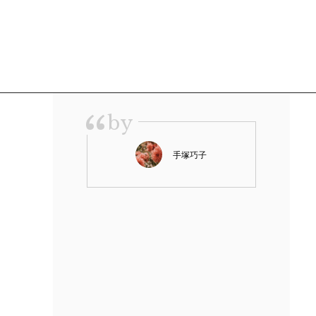
“
by
手塚巧子