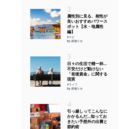
2
属性別に見る、相性が
良いおすすめパワース
ポット【水・地属性
編】
#スピ
by 赤池リカ
3
日々の生活で精一杯…
不安だけど動けない
「老後資金」に関する
現実
#ライフ
by 赤池リカ
4
引っ越しってこんなに
かかるんだ…知ってお
きたい予想外の出費と
節約術