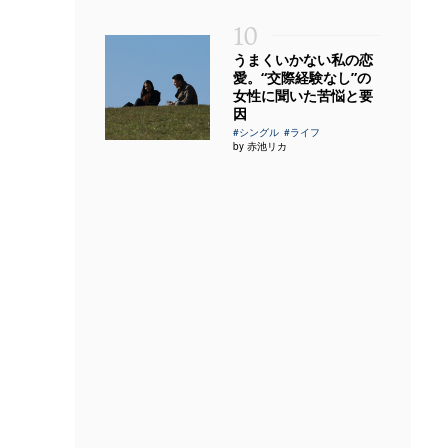
10
うまくいかない私の恋
愛。“交際経験なし”の
女性に聞いた苦悩と要
因
#シングル
#ライフ
by 赤池リカ