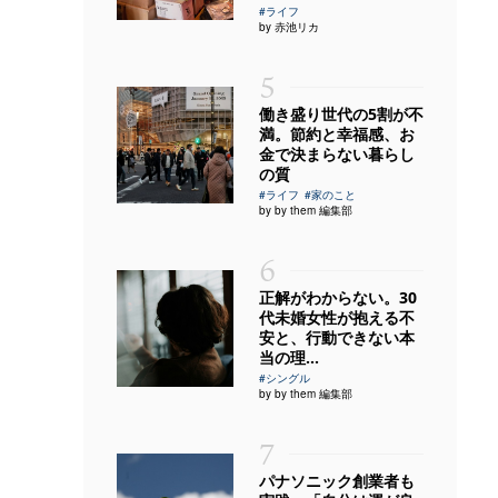
#ライフ
by 赤池リカ
5
働き盛り世代の5割が不
満。節約と幸福感、お
金で決まらない暮らし
の質
#ライフ
#家のこと
by by them 編集部
6
正解がわからない。30
代未婚女性が抱える不
安と、行動できない本
当の理...
#シングル
by by them 編集部
7
パナソニック創業者も