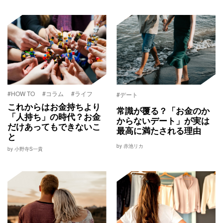
#HOW TO
#コラム
#ライフ
#デート
これからはお金持ちより
常識が覆る？「お金のか
「人持ち」の時代？お金
からないデート」が実は
だけあってもできないこ
最高に満たされる理由
と
by 赤池リカ
by 小野寺S一貴