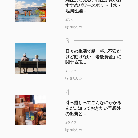
すすめパワースポット【水・
地属性編...
#スピ
by 赤池リカ
3
日々の生活で精一杯…不安だ
けど動けない「老後資金」に
関する現...
#ライフ
by 赤池リカ
4
引っ越しってこんなにかかる
んだ…知っておきたい予想外
の出費と...
#ライフ
by 赤池リカ