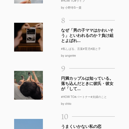
#HOW TO
#ライフ
by 小野寺S一貴
8
なぜ「男の子ママはかわいそ
う」といわれるのか？負け組
とよばれ...
#私しばる、言葉
#育児
#親と子
by angerire
9
円満カップルは知っている。
落ち込んだときに彼氏・彼女
が「して...
#HOW TO
#パートナー
#夫婦のこと
by chito
10
うまくいかない私の恋