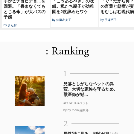
手がビチョビチョ…を
「こうあるべき」の呪
「で？だから何？
回避。「畳まなくても
縛。私たち親子が幼稚
の言葉と態度が妻
とじる傘」が大バズの
園を2度辞めたワケ
をむしばむ現代病
予感
by 佐藤友美子
by 手塚巧子
by きた村
: Ranking
1
見落としがちなペットの異
変。大切な家族を守るため、
獣医師が勧...
#HOW TO
#ペット
by by them 編集部
2
属性別に見る、相性が良いお