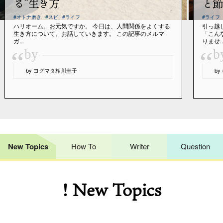
る”生き方
と節
#オトナ磨き
#スピ
#ライフ
#ライフ
ハリオーム。お元気ですか。 今日は、人間関係をよくする
引っ越
生き方について、お話していきます。 この記事のメルマ
「こん
ガ...
りませ..
“
“
by
b
by ヨグマタ相川圭子
b
New Topics
How To
Writer
Question
! New Topics