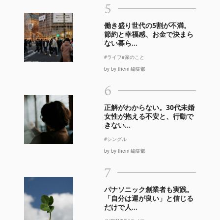
5
働き盛り世代の5割が不満。
節約と幸福感、お金で決まら
ない暮ら...
#ライフ
#家のこと
by by them 編集部
6
正解がわからない。30代未婚
女性が抱える不安と、行動で
きない...
#シングル
by by them 編集部
7
パナソニック創業者も実践。
「自分は運が良い」と信じる
だけで人...