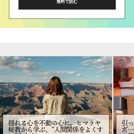
揺れる心を不動の心に。ヒマラヤ
引っ
秘教から学ぶ、“人間関係をよくす
だ…