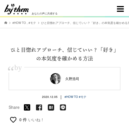
あなたの声に共感する
#HOW TO
,
#モテ
ひと目惚れアプローチ、信じていい？「好き」の本気度を確かめる
ひと目惚れアプローチ、信じていい？「好き」
の本気度を確かめる方法
“
by
久野浩司
|
2020.12.05
#HOW TO
#モテ
Share
0 件
いいね！