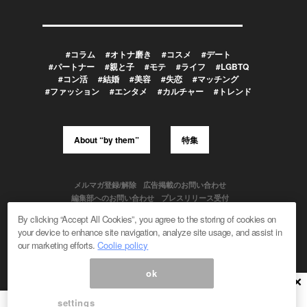
#コラム
#オトナ磨き
#コスメ
#デート
#パートナー
#親と子
#モテ
#ライフ
#LGBTQ
#コン活
#結婚
#美容
#失恋
#マッチング
#ファッション
#エンタメ
#カルチャー
#トレンド
About “by them”
特集
メルマガ登録/解除
広告掲載のお問い合わせ
編集部へのお問い合わせ
プレスリリース受付
メディア利用規約
By clicking “Accept All Cookies”, you agree to the storing of cookies on
your device to enhance site navigation, analyze site usage, and assist in
our marketing efforts.
Coolie policy
Powered by
ok
© 1999-2026 Magmag, Inc. All Rights Reserved
×
settings