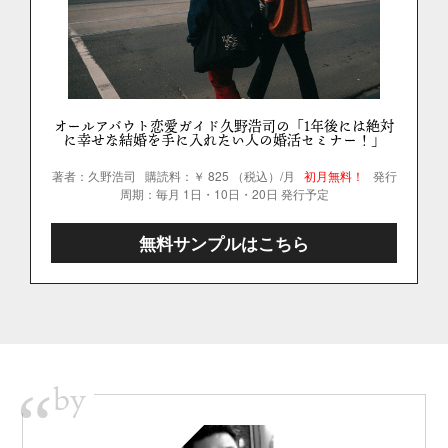
オールアバウト恋愛ガイド久野浩司の「1年後には絶対
に幸せな結婚を手に入れたい人の婚活セミナー！」
著者：久野浩司
購読料：￥ 825 （税込）/月
初月無料！
発行
周期：毎月 1日・10日・20日 発行予定
無料サンプルはこちら
by
“