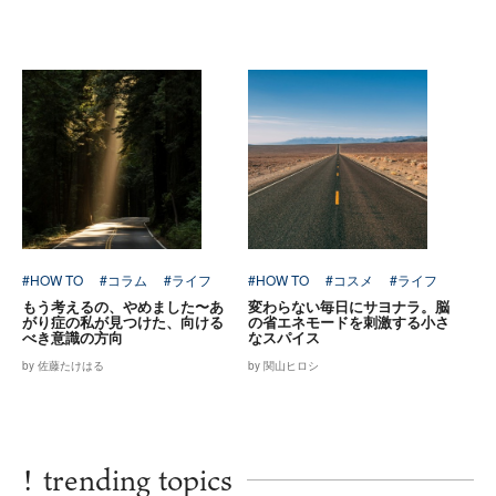
#HOW TO
#コラム
#ライフ
#HOW TO
#コスメ
#ライフ
もう考えるの、やめました〜あ
変わらない毎日にサヨナラ。脳
がり症の私が見つけた、向ける
の省エネモードを刺激する小さ
べき意識の方向
なスパイス
by 佐藤たけはる
by 関山ヒロシ
!
trending topics