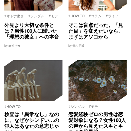
#オトナ磨き
#シングル
#モテ
#HOW TO
#コラム
#ライフ
外見より大切な条件と
そこは盲点だった。「見
は？男性100人に聞いた
た目」を変えたいなら、
「理想の彼女」への本音
まずはアソコから
by 赤池リカ
by 青木朋博
#HOW TO
#シングル
#モテ
検査は「異常なし」なの
恋愛経験ゼロの男性は恋
に、なぜかシンドい…の
愛対象になる？女性100人
犯人はあなたの意志じゃ
の声から見えたスキとキ