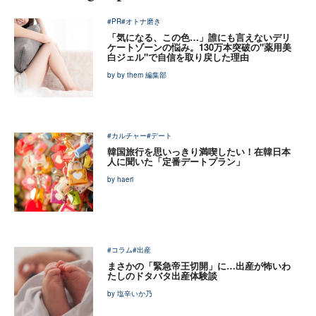
#PR
#オトナ磨き
「気になる、この色…」誰にも言えないデリ
ケートゾーンの悩み。130万本突破の"薬用美
白ジェル"で自信を取り戻した理由
by by them 編集部
#カルチャー
#デート
韓国旅行を思いっきり満喫したい！在韓日本
人に聞いた「定番デートプラン」
by haeri
#コラム
#出産
まさかの「緊急帝王切開」に…出産が怖いわ
たしのドタバタ出産体験談
by 塩辛いか乃